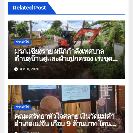
Related Post
ข่าวทั่วไป
มรภ.เชียงราย ผนึกกำลังเทศบาล
ตำบลบ้านดู่และฝ่ายปกครอง เร่งขุด
ลอกสิ่งกีดขวางทางน้ำ ป้องกันและลด
ส.ค. 8, 2026
ปัญหาน้ำท่วม
ข่าวทั่วไป
คณะศรัทธาหัวใจสลาย เงินวัดแม่คำ
อำเภอแม่จัน เกือบ 9 ล้านบาท โดน
แก๊งคอลเซ็นเตอร์หลอกให้โอนข้ามปีก