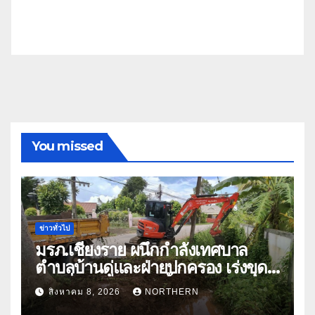
You missed
ข่าวทั่วไป
มรภ.เชียงราย ผนึกกำลังเทศบาล
ตำบลบ้านดู่และฝ่ายปกครอง เร่งขุด
ลอกสิ่งกีดขวางทางน้ำ ป้องกันและลด
สิงหาคม 8, 2026
NORTHERN
ปัญหาน้ำท่วม