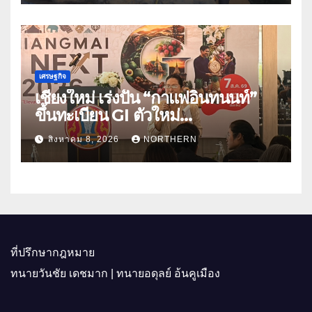
เศรษฐกิจ
เชียงใหม่ เร่งปั้น “กาแฟอินทนนท์”
ขึ้นทะเบียน GI ตัวใหม่
“CHIANGMAI GI NEXT 2026”
สิงหาคม 8, 2026
NORTHERN
ติดอาวุธผู้ประกอบการ 100 ราย ดัน
สินค้าอัตลักษณ์สู่ตลาดพรีเมียม
ที่ปรึกษากฎหมาย
ทนายวันชัย เดชมาก | ทนายอดุลย์ อ้นคูเมือง