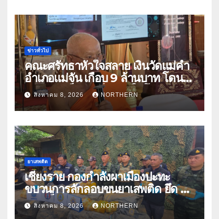
ข่าวทั่วไป
คณะศรัทธาหัวใจสลาย เงินวัดแม่คำ
อำเภอแม่จัน เกือบ 9 ล้านบาท โดน
แก๊งคอลเซ็นเตอร์หลอกให้โอนข้าม
สิงหาคม 8, 2026
NORTHERN
ปีกว่า 66 บัญชี
ยาเสพติด
เชียงราย กองกำลังผาเมืองปะทะ
ขบวนการลักลอบขนยาเสพติด ยึด 2
ล้านเม็ด
สิงหาคม 8, 2026
NORTHERN