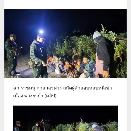
ฉก.ราชมนู กกล.นเรศวร สกัดผู้ลักลอบหลบหนีเข้า
เมือง พ่วงยาบ้า (คลิป)