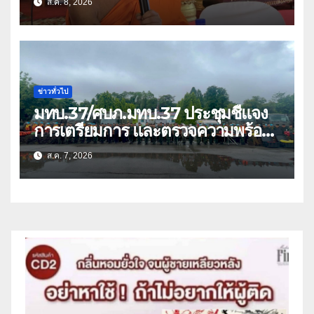
ส.ค. 8, 2026
ว่า 66 บัญชี
ข่าวทั่วไป
มทบ.37/ศบภ.มทบ.37 ประชุมชี้แจง
การเตรียมการ และตรวจความพร้อม
ด้านการบรรเทาสาธารณภัย
ส.ค. 7, 2026