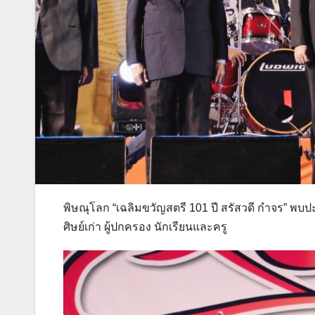
พิษณุโลก “เฉลิมขวัญสตรี 101 ปี สรัสวดี กำจร” พบปะ
ศิษย์เก่า ผู้ปกครอง นักเรียนและครู