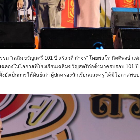
กรรม “เฉลิมขวัญสตรี 101 ปี สรัสวดี กำจร” โดยพลโท กิตติพงษ์ แจ่
ลิมฉลองในโอกาสที่โรงเรียนเฉลิมขวัญสตรีก่อตั้งมาครบรอบ 101 ปี
ั้งยังเป็นการให้ศิษย์เก่า ผู้ปกครองนักเรียนและครู ได้มีโอกาสพบป