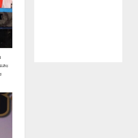
ม
 และ
ะ