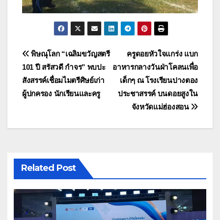
แนะแนว
พิษณุโลก “เฉลิมขวัญสตรี
ครูดอยหัวใจแกร่ง แบก
101 ปี สรัสวดี กำจร” พบปะ
อาหารกลางวันฝ่าโคลนเพื่อ
เรื่อง
สังสรรค์เชื่อมไมตรีศิษย์เก่า
เด็กๆ ณ โรงเรียนปางตอง
ผู้ปกครอง นักเรียนและครู
ประชาสรรค์ บนดอยสูงใน
จังหวัดแม่ฮ่องสอน
Related Post