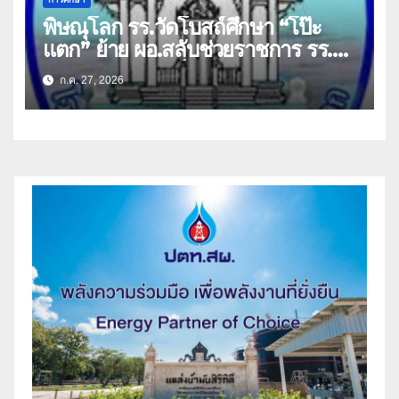
พิษณุโลก รร.วัดโบสถ์ศึกษา “โป๊ะ
แตก” ย้าย ผอ.สลับช่วยราชการ รร.
ประชาสงเคราะห์วิทยา
ก.ค. 27, 2026