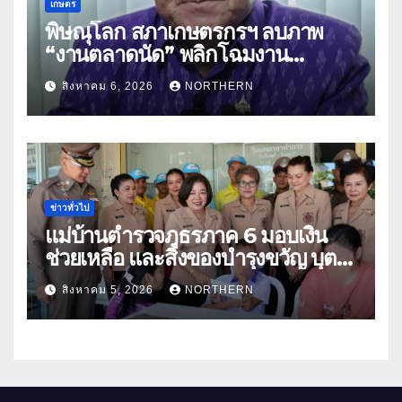
เกษตร
พิษณุโลก สภาเกษตรกรฯ ลบภาพ
“งานตลาดนัด” พลิกโฉมงาน
“เกษตรรุ่งเรืองเมืองสองแคว 69” มุ่ง
สิงหาคม 6, 2026
NORTHERN
ประโยชน์เกษตรกร ดึงนวัตกรรม-จับ
คู่ธุรกิจดันสินค้าเกษตรสู่สากล (คลิป)
ข่าวทั่วไป
แม่บ้านตำรวจภูธรภาค 6 มอบเงิน
ช่วยเหลือ และสิ่งของบำรุงขวัญ บุตร-
ธิดา ข้าราชการตำรวจจังหวัด
สิงหาคม 5, 2026
NORTHERN
อุทัยธานี