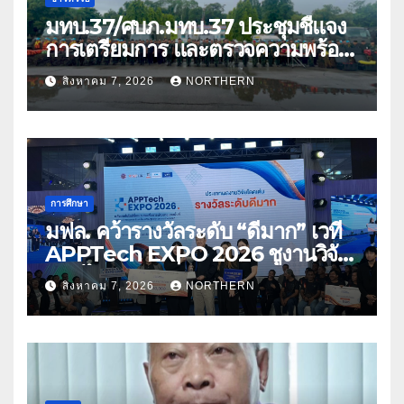
มทบ.37/ศบภ.มทบ.37 ประชุมชี้แจง
การเตรียมการ และตรวจความพร้อม
ด้านการบรรเทาสาธารณภัย
สิงหาคม 7, 2026
NORTHERN
การศึกษา
มฟล. คว้ารางวัลระดับ “ดีมาก” เวที
APPTech EXPO 2026 ชูงานวิจัย
สมุนไพร ขับเคลื่อนนวัตกรรมสู่เชิง
สิงหาคม 7, 2026
NORTHERN
พาณิชย์