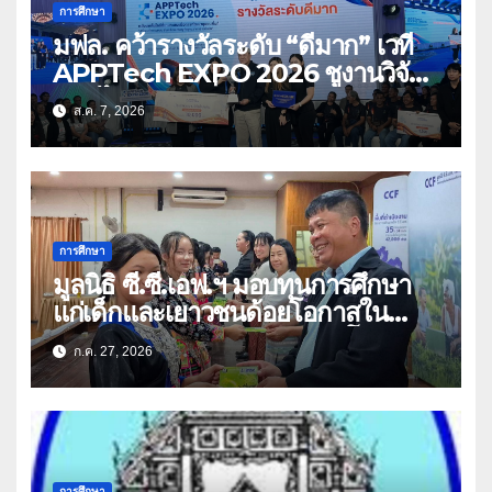
การศึกษา
มฟล. คว้ารางวัลระดับ “ดีมาก” เวที
APPTech EXPO 2026 ชูงานวิจัย
สมุนไพร ขับเคลื่อนนวัตกรรมสู่เชิง
ส.ค. 7, 2026
พาณิชย์
การศึกษา
มูลนิธิ ซี.ซี.เอฟ.ฯ มอบทุนการศึกษา
แก่เด็กและเยาวชนด้อยโอกาสใน
จังหวัดเชียงราย-พะเยา สร้างโอกาส
ก.ค. 27, 2026
ทางการศึกษา
การศึกษา