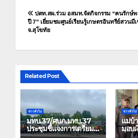
แนะแนว
ปตท.สผ.ร่วม อสมท.จัดกิจกรรม “ฅนรักษ์พ
ปี 7” เยี่ยมชมศูนย์เรียนรู้เกษตรอินทรีย์สวนมีเ
เรื่อง
จ.สุโขทัย
Related Post
ข่าวทั่วไป
ข่าวทั่วไป
มทบ.37/ศบภ.มทบ.37
แม่บ
ประชุมชี้แจงการเตรียม
มอบเง
การ และตรวจความ
สิ่งข