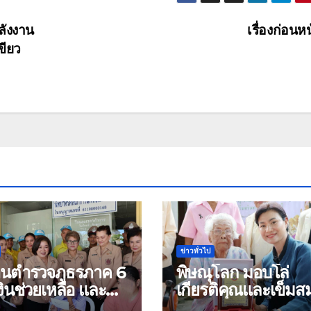
ลังงาน
เรื่องก่อนห
ขียว
ข่าวทั่วไป
้านตำรวจภูธรภาค 6
พิษณุโลก มอบโล่
ินช่วยเหลือ และ
เกียรติคุณและเข็มสม
องบำรุงขวัญ บุตร-
ย่า อายุ 100 ปี “นางจอม