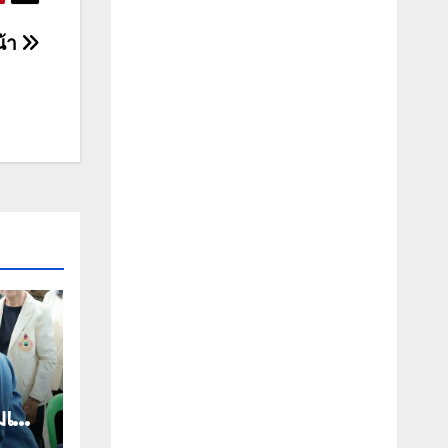
น้า
เด็จ