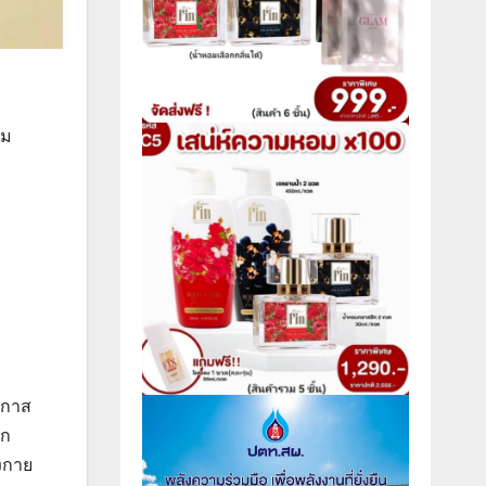
คม
อกาส
ษก
งกาย