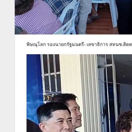
พิษณุโลก รองนายกรัฐมนตรี- เลขาธิการ สทนช.ติด