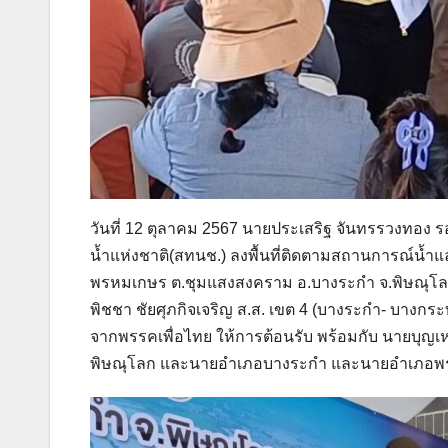
วันที่ 12 ตุลาคม 2567 นายประเสริฐ จันทรรวงทอง 
น้ำแห่งชาติ(สทนช.) ลงพื้นที่ติดตามสถานการณ์น้ำและอุ
พรหมเกษร ต.ชุมแสงสงคราม อ.บางระกำ จ.พิษณุโลก 
พิชชา ชัยศุภกิจเจริญ ส.ส. เขต 4 (บางระกำ- บางกระ
จากพรรคเพื่อไทย ให้การต้อนรับ พร้อมกับ นายบุญเหล
พิษณุโลก และนายอำเภอบางระกำ และนายอำเภอพรหมพ