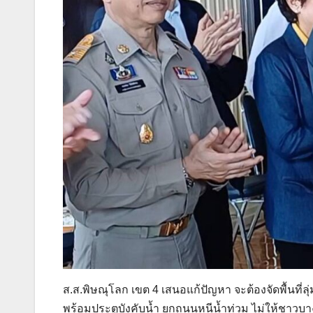
ส.ส.พิษณุโลก เขต 4 เสนอแก้ปัญหา จะต้องจัดพื้นที่ล
พร้อมประตูบังคับน้ำ ยกถนนหนีน้ำท่วม ไม่ให้ชาวบาง