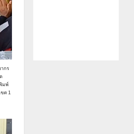
พยากร
ัด
ิมพ์
เขต 1