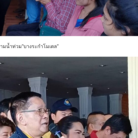
ตามน้ำท่วม”บางระกำโมเดล”