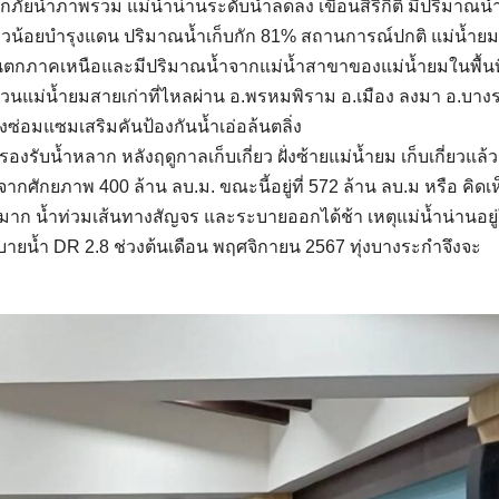
น้ำภาพรวม แม่น้ำน่านระดับน้ำลดลง เขื่อนสิริกิติ์ มีปริมาณน้ำ
นแควน้อยบำรุงแดน ปริมาณน้ำเก็บกัก 81% สถานการณ์ปกติ แม่น้ำย
ุฝนตกภาคเหนือและมีปริมาณน้ำจากแม่น้ำสาขาของแม่น้ำยมในพื้นที่
นแม่น้ำยมสายเก่าที่ไหลผ่าน อ.พรหมพิราม อ.เมือง ลงมา อ.บาง
งซ่อมแซมเสริมคันป้องกันน้ำเอ่อล้นตลิ่ง
ับน้ำหลาก หลังฤดูกาลเก็บเกี่ยว ฝั่งซ้ายแม่น้ำยม เก็บเกี่ยวแล้
จากศักยภาพ 400 ล้าน ลบ.ม. ขณะนี้อยู่ที่ 572 ล้าน ลบ.ม หรือ คิดเ
ยมมาก น้ำท่วมเส้นทางสัญจร และระบายออกได้ช้า เหตุแม่น้ำน่านอยู
ายน้ำ DR 2.8 ช่วงต้นเดือน พฤศจิกายน 2567 ทุ่งบางระกำจึงจะ