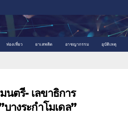
ท่องเที่ยว
ยาเสพติด
อาชญากรรม
อุบัติเหตุ
มนตรี- เลขาธิการ
ม”บางระกำโมเดล”