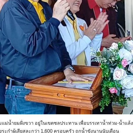
ุ่มแม่น้ำยมฝั่งขวา อยู่ในเขตชลประทาน เพื่อบรรเทาน้ำท่วม-น้ำแล้ง
ระกำผู้เสียสละกว่า 1,600 ครอบครัว ถูกน้ำขังนานนับเดือน