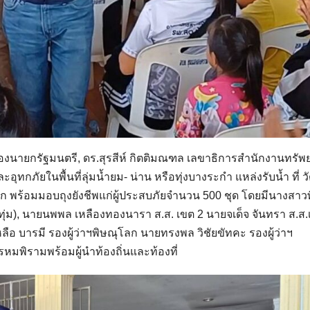
รองนายกรัฐมนตรี, ดร.สุรสีห์ กิตติมณฑล เลขาธิการสำนักงานทรั
ทกภัยในพื้นที่ลุ่มน้ำยม- น่าน หรือทุ่งบางระกำ แหล่งรับน้ำ ที่ ว
พร้อมมอบถุงยังชีพแก่ผู้ประสบภัยจำนวน 500 ชุด โดยมีนางสาวพ
ทุ่ม), นายนพพล เหลืองทองนารา ส.ส. เขต 2 นายจเด็จ จันทรา ส.ส.
ือ บารมี รองผู้ว่าฯพิษณุโลก นายทรงพล วิชัยขัทคะ รองผู้ว่าฯ
ิรามพร้อมผู้นำท้องถิ่นและท้องที่