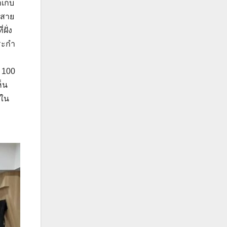
เก็บ
มสาย
ฝั่ง
ระกำ
ว 100
ห็น
่ใน