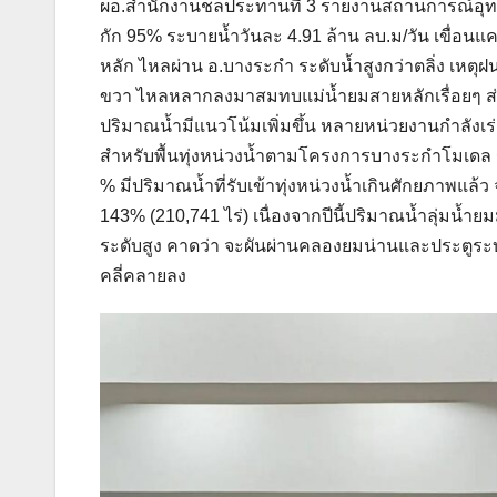
ผอ.สำนักงานชลประทานที่ 3 รายงานสถานการณ์อุทกภัย
กัก 95% ระบายน้ำวันละ 4.91 ล้าน ลบ.ม/วัน เขื่อ
หลัก ไหลผ่าน อ.บางระกำ ระดับน้ำสูงกว่าตลิ่ง เหต
ขวา ไหลหลากลงมาสมทบแม่น้ำยมสายหลักเรื่อยๆ ส่ว
ปริมาณน้ำมีแนวโน้มเพิ่มขึ้น หลายหน่วยงานกำลังเร่
สำหรับพื้นทุ่งหน่วงน้ำตามโครงการบางระกำโมเดล รองร
% มีปริมาณน้ำที่รับเข้าทุ่งหน่วงน้ำเกินศักยภาพแล้ว 
143% (210,741 ไร่) เนื่องจากปีนี้ปริมาณน้ำลุ่มน้ำ
ระดับสูง คาดว่า จะผันผ่านคลองยมน่านและประตูระบ
คลี่คลายลง