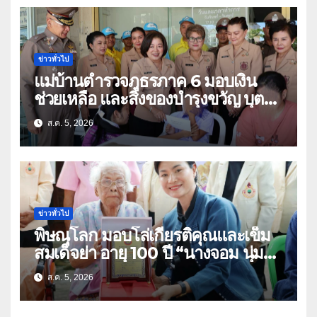
ข่าวทั่วไป
แม่บ้านตำรวจภูธรภาค 6 มอบเงิน
ช่วยเหลือ และสิ่งของบำรุงขวัญ บุตร-
ธิดา ข้าราชการตำรวจจังหวัด
ส.ค. 5, 2026
อุทัยธานี
ข่าวทั่วไป
พิษณุโลก มอบโล่เกียรติคุณและเข็ม
สมเด็จย่า อายุ 100 ปี “นางจอม นุ่ม
เนตร” ตำบลบ้านกร่าง อำเภอเมือง
ส.ค. 5, 2026