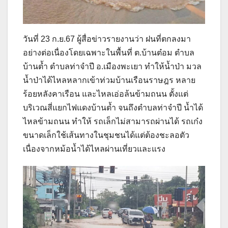
วันที่ 23 ก.ย.67 ผู้สื่อข่าวรายงานว่า ฝนที่ตกลงมา
อย่างต่อเนื่องโดยเฉพาะในพื้นที่ ต.บ้านต๋อม ตำบล
บ้านต้ำ ตำบลท่าจำปี อ.เมืองพะเยา ทำให้น้ำป่า มวล
น้ำป่าได้ไหลหลากเข้าท่วมบ้านเรือนราษฎร หลาย
ร้อยหลังคาเรือน และไหลเอ่อล้นข้ามถนน ตั้งแต่
บริเวณสี่แยกไฟแดงบ้านต้ำ จนถึงตำบลท่าจำปี น้ำได้
ไหลข้ามถนน ทำให้ รถเล็กไม่สามารถผ่านได้ รถเก๋ง
ขนาดเล็กใช้เส้นทางในชุมชนได้แต่ต้องชะลอตัว
เนื่องจากหม้อน้ำได้ไหลผ่านเที่ยวและแรง