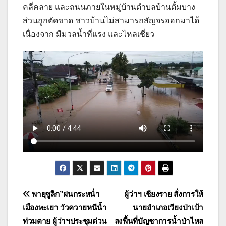
คลี่คลาย และถนนภายในหมู่บ้านตำบลบ้านตั้มบาง
ส่วนถูกตัดขาด ชาวบ้านไม่สามารถสัญจรออกมาได้
เนื่องจาก มีมวลน้ำที่แรง และไหลเชี่ยว
แนะแนว
พายุซูลิก”ฝนกระหน่ำ
ผู้ว่าฯ เชียงราย สั่งการให้
เมืองพะเยา วัวควายหนีน้ำ
นายอำเภอเวียงป่าเป้า
เรื่อง
ท่วมตาย ผู้ว่าฯประชุมด่วน
ลงพื้นที่บัญชาการน้ำป่าไหล