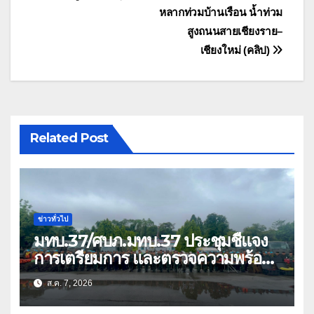
หลากท่วมบ้านเรือน น้ำท่วม
สูงถนนสายเชียงราย–
เชียงใหม่ (คลิป)
Related Post
ข่าวทั่วไป
มทบ.37/ศบภ.มทบ.37 ประชุมชี้แจง
การเตรียมการ และตรวจความพร้อม
ด้านการบรรเทาสาธารณภัย
ส.ค. 7, 2026