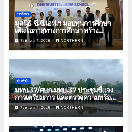
การศึกษา
มูลนิธิ ซี.ซี.เอฟ.ฯ มอบทุนการศึกษา
เติมโอกาสทางการศึกษา สร้าง
อนาคตที่มั่นคงให้เด็กและเยาวชน
สิงหาคม 7, 2026
NORTHERN
ด้อยโอกาส
ข่าวทั่วไป
มทบ.37/ศบภ.มทบ.37 ประชุมชี้แจง
การเตรียมการ และตรวจความพร้อม
ด้านการบรรเทาสาธารณภัย
สิงหาคม 7, 2026
NORTHERN