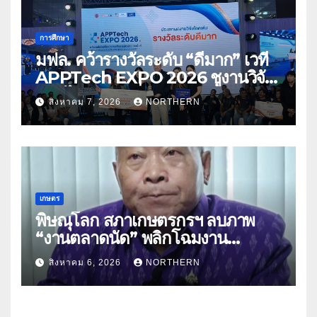
การศึกษา
มฟล. คว้ารางวัลระดับ “ดีมาก” เวที
APPTech EXPO 2026 ชูงานวิจัย
สมุนไพร ขับเคลื่อนนวัตกรรมสู่เชิง
สิงหาคม 7, 2026
NORTHERN
พาณิชย์
เกษตร
พิษณุโลก สภาเกษตรกรฯ ลบภาพ
“งานตลาดนัด” พลิกโฉมงาน
“เกษตรรุ่งเรืองเมืองสองแคว 69” มุ่ง
สิงหาคม 6, 2026
NORTHERN
ประโยชน์เกษตรกร ดึงนวัตกรรม-จับ
คู่ธุรกิจดันสินค้าเกษตรสู่สากล (คลิป)