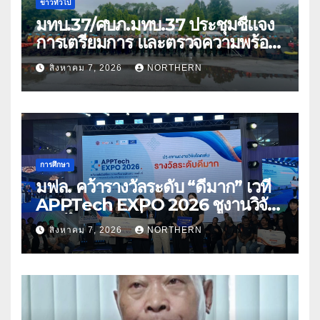
ข่าวทั่วไป
มทบ.37/ศบภ.มทบ.37 ประชุมชี้แจง
การเตรียมการ และตรวจความพร้อม
ด้านการบรรเทาสาธารณภัย
สิงหาคม 7, 2026
NORTHERN
การศึกษา
มฟล. คว้ารางวัลระดับ “ดีมาก” เวที
APPTech EXPO 2026 ชูงานวิจัย
สมุนไพร ขับเคลื่อนนวัตกรรมสู่เชิง
สิงหาคม 7, 2026
NORTHERN
พาณิชย์