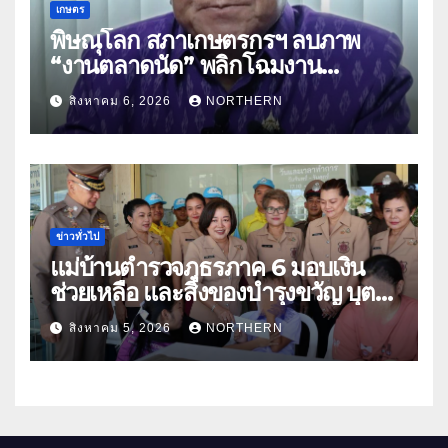
เกษตร
พิษณุโลก สภาเกษตรกรฯ ลบภาพ
“งานตลาดนัด” พลิกโฉมงาน
“เกษตรรุ่งเรืองเมืองสองแคว 69” มุ่ง
สิงหาคม 6, 2026
NORTHERN
ประโยชน์เกษตรกร ดึงนวัตกรรม-จับ
คู่ธุรกิจดันสินค้าเกษตรสู่สากล (คลิป)
ข่าวทั่วไป
แม่บ้านตำรวจภูธรภาค 6 มอบเงิน
ช่วยเหลือ และสิ่งของบำรุงขวัญ บุตร-
ธิดา ข้าราชการตำรวจจังหวัด
สิงหาคม 5, 2026
NORTHERN
อุทัยธานี