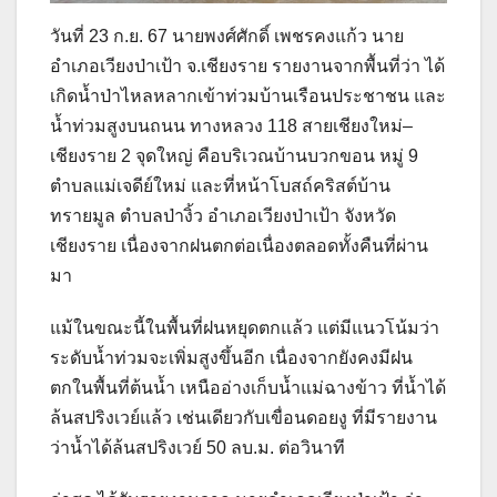
วันที่ 23 ก.ย. 67 นายพงศ์ศักดิ์ เพชรคงแก้ว นาย
อำเภอเวียงป่าเป้า จ.เชียงราย รายงานจากพื้นที่ว่า ได้
เกิดน้ำป่าไหลหลากเข้าท่วมบ้านเรือนประชาชน และ
น้ำท่วมสูงบนถนน ทางหลวง 118 สายเชียงใหม่–
เชียงราย 2 จุดใหญ่ คือบริเวณบ้านบวกขอน หมู่ 9
ตำบลแม่เจดีย์ใหม่ และที่หน้าโบสถ์คริสต์บ้าน
ทรายมูล ตำบลป่างิ้ว อำเภอเวียงป่าเป้า จังหวัด
เชียงราย เนื่องจากฝนตกต่อเนื่องตลอดทั้งคืนที่ผ่าน
มา
แม้ในขณะนี้ในพื้นที่ฝนหยุดตกแล้ว แต่มีแนวโน้มว่า
ระดับน้ำท่วมจะเพิ่มสูงขึ้นอีก เนื่องจากยังคงมีฝน
ตกในพื้นที่ต้นน้ำ เหนืออ่างเก็บน้ำแม่ฉางข้าว ที่น้ำได้
ล้นสปริงเวย์แล้ว เช่นเดียวกับเขื่อนดอยงู ที่มีรายงาน
ว่าน้ำได้ล้นสปริงเวย์ 50 ลบ.ม. ต่อวินาที