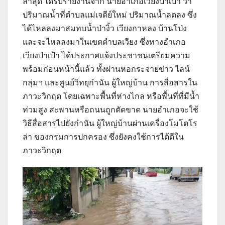
ล่าสุด ได้รับรายงานจาก นายอำเภอเวียงป่าเป้า ว่า
ปริมาณน้ำที่ตำบลแม่เจดีย์ใหม่ ปริมาณน้ำลดลง ซึ่ง
ได้ไหลลงมาสมทบน้ำป่างิ้ว เวียงกาหลง บ้านโป่ง
และจะไหลลงมาในเขตตำบลเวียง ซึ่งทางอำเภอ
เวียงป่าเป้า ได้ประกาศแจ้งประชาชนเตรียมความ
พร้อมก่อนหน้านี้แล้ว ทั้งผ่านหอกระจายข่าว ไลน์
กลุ่มฯ และศูนย์วิทยุกำนัน ผู้ใหญ่บ้าน การสื่อสารใน
ภาวะวิกฤต โดยเฉพาะพื้นที่ห่างไกล หรือพื้นที่ที่มีน้ำ
ท่วมสูง สะพานหรือถนนถูกตัดขาด นายอำเภอจะใช้
วิธีสื่อสารไปยังกำนัน ผู้ใหญ่บ้านผ่านเครื่องโมโตโร
ล่า ของกรมการปกครอง ซึ่งยังคงใช้การได้ดีใน
ภาวะวิกฤต