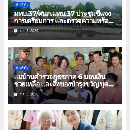
ข่าวทั่วไป
มทบ.37/ศบภ.มทบ.37 ประชุมชี้แจง
การเตรียมการ และตรวจความพร้อม
ด้านการบรรเทาสาธารณภัย
ส.ค. 7, 2026
ข่าวทั่วไป
แม่บ้านตำรวจภูธรภาค 6 มอบเงิน
ช่วยเหลือ และสิ่งของบำรุงขวัญ บุตร-
ธิดา ข้าราชการตำรวจจังหวัด
ส.ค. 5, 2026
อุทัยธานี