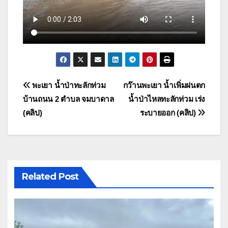
แนะแนว
พะเยา น้ำป่าทะลักท่วม
กว๊านพะเยา น้ำเพิ่มฝนตก
บ้านถนน 2 ตำบล จมบาดาล
น้ำป่าไหลทะลักท่วม เร่ง
เรื่อง
(คลิป)
ระบายออก (คลิป)
Related Post