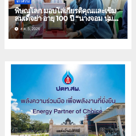
ข่าวทั่วไป
พิษณุโลก มอบโล่เกียรติคุณและเข็ม
สมเด็จย่า อายุ 100 ปี “นางจอม นุ่ม
เนตร” ตำบลบ้านกร่าง อำเภอเมือง
ส.ค. 5, 2026