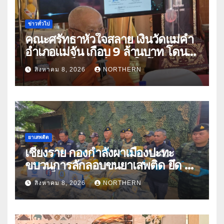
ข่าวทั่วไป
คณะศรัทธาหัวใจสลาย เงินวัดแม่คำ
อำเภอแม่จัน เกือบ 9 ล้านบาท โดน
แก๊งคอลเซ็นเตอร์หลอกให้โอนข้าม
สิงหาคม 8, 2026
NORTHERN
ปีกว่า 66 บัญชี
ยาเสพติด
เชียงราย กองกำลังผาเมืองปะทะ
ขบวนการลักลอบขนยาเสพติด ยึด 2
ล้านเม็ด
สิงหาคม 8, 2026
NORTHERN