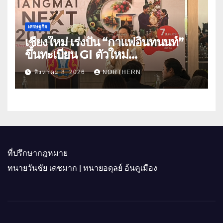
เศรษฐกิจ
เชียงใหม่ เร่งปั้น “กาแฟอินทนนท์”
ขึ้นทะเบียน GI ตัวใหม่
“CHIANGMAI GI NEXT 2026”
สิงหาคม 8, 2026
NORTHERN
ติดอาวุธผู้ประกอบการ 100 ราย ดัน
สินค้าอัตลักษณ์สู่ตลาดพรีเมียม
ที่ปรึกษากฎหมาย
ทนายวันชัย เดชมาก | ทนายอดุลย์ อ้นคูเมือง