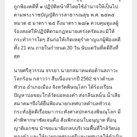
ถูกฟ้องคดีที่ ๑ ปฏิบัติหน้าที่โดยใช้อำนาจให้เป็นไป
ตามพระราชบัญญัติการสาธารณสุข พ.ศ. ๒๕๓๕
หมวด ๕ มาตรา ๒๕ ถึงมาตรา ๒๘/๑ ควบคุมดูแลผู้
ร้องสอดให้ปฏิบัติตามกฎหมายเคร่งครัดและมิให้
กระทำการใดๆ อันก่อให้เกิดเหตุรำคาญแก่ผู้ฟ้องคดี
ทั้ง 21 คน ภายในกำหนด 30 วัน นับแต่วันที่คดีถึงที่
สุด
นายศรีสุวรรณ จรรยา นายกสมาคมต่อต้านสภาวะ
โลกร้อน กล่าวว่า สืบเนื่องจากปี 2562 ชาวตำบล
หัวรอ อำเภอเมือง จังหวัดพิษณุโลก ได้ร้องเรียน
ปัญหาบ่อขยะใกล้วัดบ่อทองคำ ส่งกลิ่นเหม็น น้ำเสีย
สมาคมฯจึงได้ยื่นฟ้องนายกเทศบาลตำบลหัวรอ
กระทั่งสู้คดีเรื่อยมา กระทั่งศาลปกครองพิษณุโลก มี
คำพิพากษาชัดเจนคือ สั่งเพิกถอนใบอนุญาต ที่อนุ
ญาติเอกชน นำขยะมาฝังกลบบริเวณพื้นที่ใกล้วัดบ่อ
ทองคำ และให้นายกเทศมนตรีและเทศบาลให้ดำเนิน