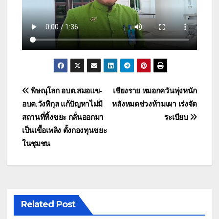
แนะแนว
พิษณุโลก อบต.สมอแข-
เชียงราย หมอกควันพุ่งหนัก
อบต.วังพิกุล แก้ปัญหาไม่มี
หลังหมดช่วงห้ามเผา เร่งจัด
เรื่อง
สถานที่ทิ้งขยะ กลั่นออกมา
ระเบียบ
เป็นเขื้อเพลิง ตั้งกองทุนขยะ
ในชุมชน
Related Post