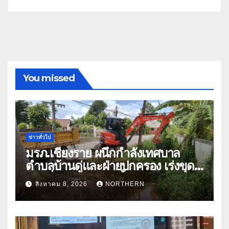
You missed
ข่าวทั่วไป
มรภ.เชียงราย ผนึกกำลังเทศบาล
ตำบลบ้านดู่และฝ่ายปกครอง เร่งขุด
ลอกสิ่งกีดขวางทางน้ำ ป้องกันและลด
สิงหาคม 8, 2026
NORTHERN
ปัญหาน้ำท่วม