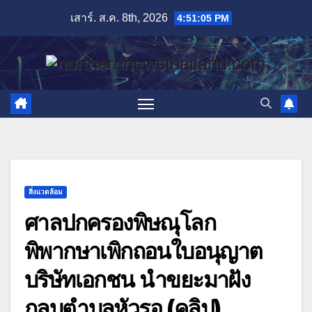
Skip
เสาร์. ส.ค. 8th, 2026
4:51:07 PM
to
content
สิ่งแวดล้อม
ศาลปกครองพิษณุโลก
พิพากษาเพิกถอนใบอนุญาต
บริษัทเอกชน นำขยะมาฝัง
กลบตำบลหัวรอ (คลิป)