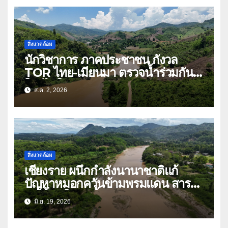
สิ่งแวดล้อม
นักวิชาการ ภาคประชาชน กังวล
TOR ไทย-เมียนมา ตรวจน้ำร่วมกัน
ใครได้ใครเสีย
ส.ค. 2, 2026
สิ่งแวดล้อม
เชียงราย ผนึกกำลังนานาชาติแก้
ปัญหาหมอกควันข้ามพรมแดน สาร
ปนเปื้อนในลุ่มน้ำกก
มิ.ย. 19, 2026