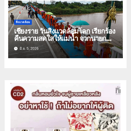
สิ่งแวดล้อม
เชียงราย วันสิ่งแวดล้อมโลก เรียกร้อง
คืนความสดใสให้แม่น้ำ จวกนายก
คณะรัฐมนตรี ไม่มารับฟังปัญหา
มิ.ย. 5, 2026
ประชาชน