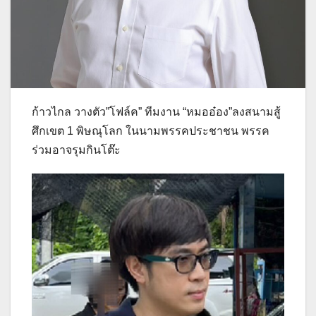
ก้าวไกล วางตัว”โฟล์ค” ทีมงาน “หมออ๋อง”ลงสนามสู้
ศึกเขต 1 พิษณุโลก ในนามพรรคประชาชน พรรค
ร่วมอาจรุมกินโต๊ะ