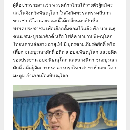
ผู้สื่อข่าวรายงานว่า พรรคก้าวไกลได้วางตัวผู้สมัคร
สส.ในจังหวัดพิษณุโลก ในสังกัดพรรคพรรคถิ่นกา
ขาวชาววิไล และขณะนี้ได้เปลี่ยนมาเป็นชื่อ
พรรคประชาชน เพื่อเลือกตั้งซ่อมไว้แล้ว คือ นายณฐ
ชนน ชนะบูรณาศักดิ์ หรือ โฟล์ค ทายาท พิษณุโลก
ไทยนครหล่อยาง อายุ 34 ปี บุตรชายเกียรติศักดิ์ หรือ
เฟี๊ยต ชนะบูรณาศักดิ์ อดีต ส.อบจ.พิษณุโลก และอดีต
รองประธาน อบจ.พิษณุโลก และนางนิภา ชนะบูรณา
ศักดิ์ อดีตผู้จัดการธนาคารกรุงไทย สาขาห้าแยกโคก
มะตูม อำเภอเมืองพิษณุโลก