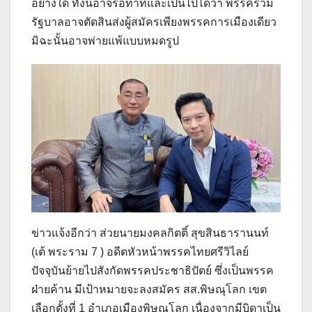
อย่างใด ทั้งนี้อาจรอท่าทีและเป็นไปได้ว่า พรรคร่วม
รัฐบาลอาจตัดสินส่งผู้สมัครเพียงพรรคการเมืองเดียว
มิฉะนั้นอาจพ่ายแพ้แบบหมดรูป
ข่าวแจ้งอีกว่า ส่วยนายมงคลกิตติ์ สุขสินธารานนท์
(เต้ พระราม 7 ) อดีตหัวหน้าพรรคไทยศรีวิไลย์
ปัจจุบันย้ายไปสังกัดพรรคประชาธิปัตย์ ซึ่งเป็นพรรค
ฝ่ายค้าน มีเป้าหมายจะลงสมัคร สส.พิษณุโลก เขต
เลือกตั้งที่ 1 อำเภอเมืองพิษณุโลก เนื่องจากมีบิดาเป็น