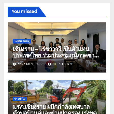
You missed
ไม่มีหมวดหมู่
เชียงราย – ไร่ชาวาวี เป็นตัวแทน
ประเทศไทย ร่วมประชุมภูมิภาคชา
อาเซียน ATO 2026 ที่อินโดนีเซีย
สิงหาคม 9, 2026
NORTHERN
หารืออนาคตอุตสาหกรรมชา
ท่ามกลางความท้าทายโลก
ข่าวทั่วไป
มรภ.เชียงราย ผนึกกำลังเทศบาล
ตำบลบ้านดู่และฝ่ายปกครอง เร่งขุด