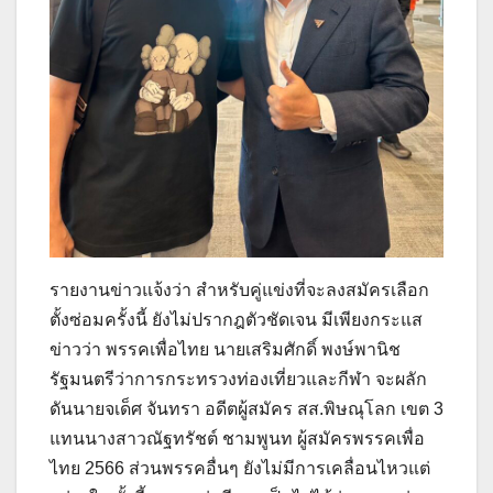
รายงานข่าวแจ้งว่า สำหรับคู่แข่งที่จะลงสมัครเลือก
ตั้งซ่อมครั้งนี้ ยังไม่ปรากฎตัวชัดเจน มีเพียงกระแส
ข่าวว่า พรรคเพื่อไทย นายเสริมศักดิ์ พงษ์พานิช
รัฐมนตรีว่าการกระทรวงท่องเที่ยวและกีฬา จะผลัก
ดันนายจเด็ศ จันทรา อดีตผู้สมัคร สส.พิษณุโลก เขต 3
แทนนางสาวณัฐทรัชต์ ชามพูนท ผู้สมัครพรรคเพื่อ
ไทย 2566 ส่วนพรรคอื่นๆ ยังไม่มีการเคลื่อนไหวแต่