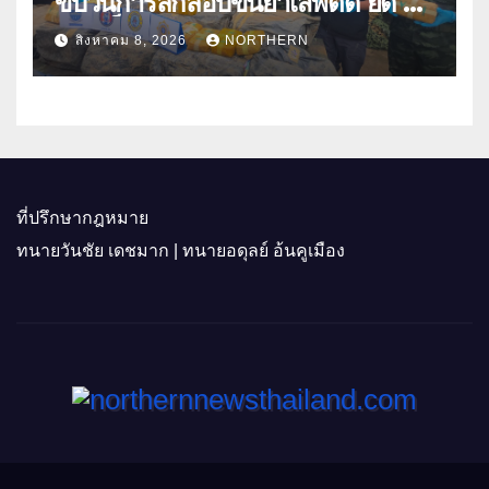
ขบวนการลักลอบขนยาเสพติด ยึด 2
ล้านเม็ด
สิงหาคม 8, 2026
NORTHERN
ที่ปรึกษากฎหมาย
ทนายวันชัย เดชมาก | ทนายอดุลย์ อ้นคูเมือง