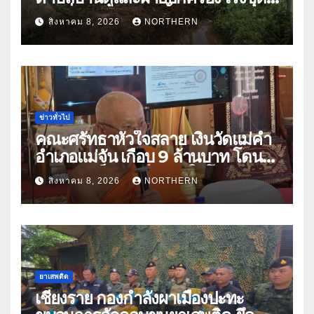
ลอกสิ่งกีดขวางทางน้ำ ป้องกันและลด
สิงหาคม 8, 2026
NORTHERN
ปัญหาน้ำท่วม
ข่าวทั่วไป
คณะศรัทธาหัวใจสลาย เงินวัดแม่คำ
อำเภอแม่จัน เกือบ 9 ล้านบาท โดน
แก๊งคอลเซ็นเตอร์หลอกให้โอนข้าม
สิงหาคม 8, 2026
NORTHERN
ปีกว่า 66 บัญชี
ยาเสพติด
เชียงราย กองกำลังผาเมืองปะทะ