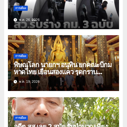
การเมือง
พ.ค. 26, 2026
การเมือง
พิษณุโลก นายกฯ อนุทิน ยกคณะบิ๊กม
หาดไทย เยือนสองแคว รุดกราบ
พระพุทธชินราช ก่อนมีภารกิจร่วมฟัง
พ.ค. 19, 2026
พระสวดอธิธรรม บิดา สส.พรรคภูมิใจ
ไทย เขต 3
การเมือง
อดีต สส.เลย 2 สมัย รับบำนาญเพียง