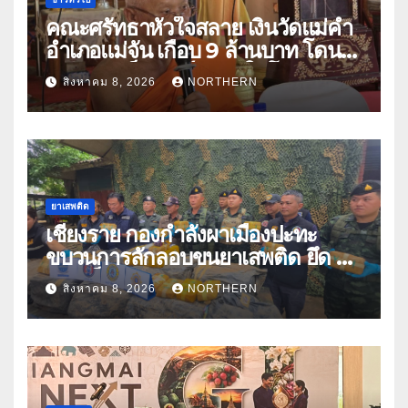
คณะศรัทธาหัวใจสลาย เงินวัดแม่คำ
อำเภอแม่จัน เกือบ 9 ล้านบาท โดน
แก๊งคอลเซ็นเตอร์หลอกให้โอนข้าม
สิงหาคม 8, 2026
NORTHERN
ปีกว่า 66 บัญชี
ยาเสพติด
เชียงราย กองกำลังผาเมืองปะทะ
ขบวนการลักลอบขนยาเสพติด ยึด 2
ล้านเม็ด
สิงหาคม 8, 2026
NORTHERN