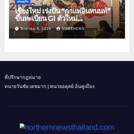
เศรษฐกิจ
เชียงใหม่ เร่งปั้น “กาแฟอินทนนท์”
ขึ้นทะเบียน GI ตัวใหม่
“CHIANGMAI GI NEXT 2026”
สิงหาคม 8, 2026
NORTHERN
ติดอาวุธผู้ประกอบการ 100 ราย ดัน
สินค้าอัตลักษณ์สู่ตลาดพรีเมียม
ที่ปรึกษากฎหมาย
ทนายวันชัย เดชมาก | ทนายอดุลย์ อ้นคูเมือง