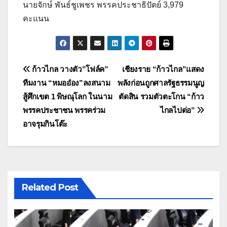
นายจักษ์ พันธ์ชูเพชร พรรคประชาธิปัตย์ 3,979
คะแนน
แนะแนว
ก้าวไกล วางตัว”โฟล์ค”
เชียงราย “ก้าวไกล”แสดง
ทีมงาน “หมออ๋อง”ลงสนาม
พลังก่อนถูกศาลรัฐธรรมนูญ
เรื่อง
สู้ศึกเขต 1 พิษณุโลก ในนาม
ตัดสิน รวมตัวตะโกน “ก้าว
พรรคประชาชน พรรคร่วม
ไกลไปต่อ”
อาจรุมกินโต๊ะ
Related Post