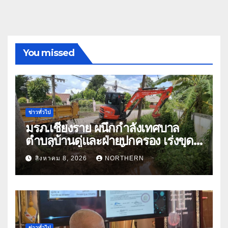
You missed
ข่าวทั่วไป
มรภ.เชียงราย ผนึกกำลังเทศบาล
ตำบลบ้านดู่และฝ่ายปกครอง เร่งขุด
ลอกสิ่งกีดขวางทางน้ำ ป้องกันและลด
สิงหาคม 8, 2026
NORTHERN
ปัญหาน้ำท่วม
ข่าวทั่วไป