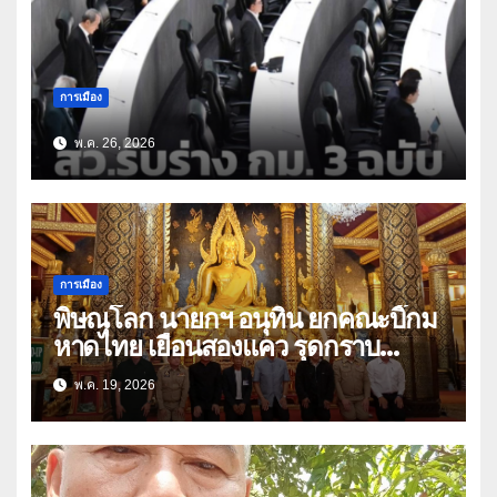
การเมือง
พ.ค. 26, 2026
การเมือง
พิษณุโลก นายกฯ อนุทิน ยกคณะบิ๊กม
หาดไทย เยือนสองแคว รุดกราบ
พระพุทธชินราช ก่อนมีภารกิจร่วมฟัง
พ.ค. 19, 2026
พระสวดอธิธรรม บิดา สส.พรรคภูมิใจ
ไทย เขต 3