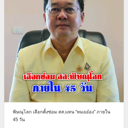
พิษณุโลก เลือกตั้งซ่อม สส.แทน “หมออ๋อง” ภายใน
45 วัน