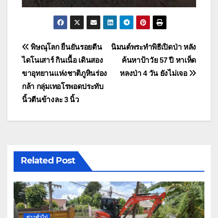
แนะแนว
พิษณุโลก ยืนยันรอยตีน
นิมนต์พระทำพิธีเปิดป่า หลัง
ไดโนเสาร์ กินเนื้อ เดินสอง
ค้นหาป้าวัย 57 ปี หาเห็ด
เรื่อง
ขาอุทยานแห่งชาติภูหินร่อง
หลงป่า 4 วัน ยังไม่เจอ
กล้า กลุ่มเทอโรพอดประทับ
นิ้วตีนข้างละ 3 นิ้ว
Related Post
ข่าวทั่วไป