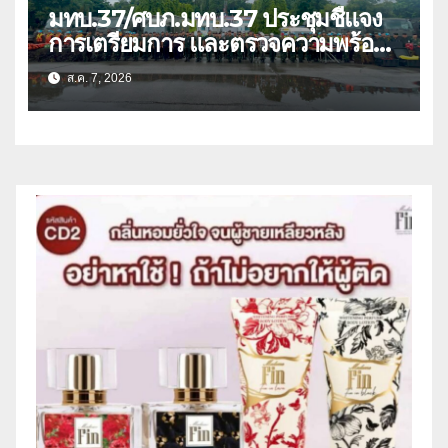
มทบ.37/ศบภ.มทบ.37 ประชุมชี้แจง
การเตรียมการ และตรวจความพร้อม
ด้านการบรรเทาสาธารณภัย
ส.ค. 7, 2026