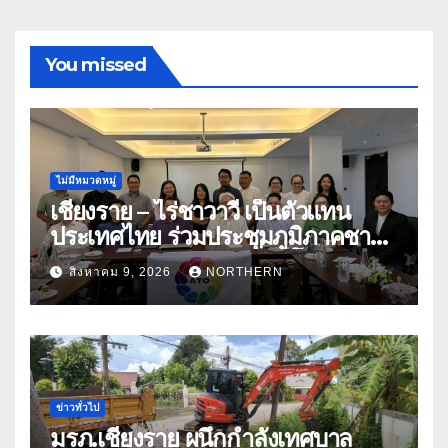
You missed
ไม่มีหมวดหมู่
เชียงราย – ไร่ชาวาวี เป็นตัวแทน
ประเทศไทย ร่วมประชุมภูมิภาคชา
อาเซียน ATO 2026 ที่อินโดนีเซีย
สิงหาคม 9, 2026
NORTHERN
หารืออนาคตอุตสาหกรรมชา
ท่ามกลางความท้าทายโลก
ข่าวทั่วไป
มรภ.เชียงราย ผนึกกำลังเทศบาล