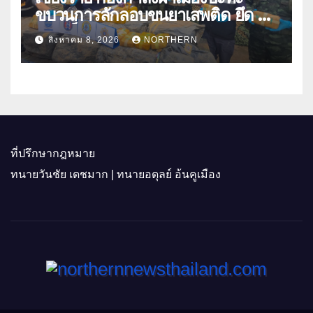
ขบวนการลักลอบขนยาเสพติด ยึด 2
ล้านเม็ด
สิงหาคม 8, 2026
NORTHERN
ที่ปรึกษากฎหมาย
ทนายวันชัย เดชมาก | ทนายอดุลย์ อ้นคูเมือง