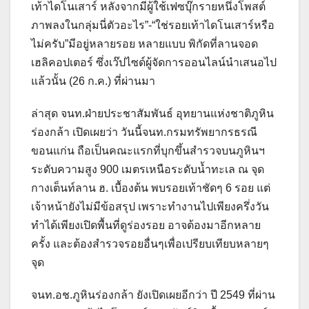
เท้าไดโนเสาร์ หลังจากมีผู้ใช้เฟซบุ๊กรายหนึ่งโพสต์
ภาพลงในกลุ่มนี่ตัวอะไร”-“ใช่รอยเท้าไดโนเสาร์หรือ
ไม่ครับ”มีอยู่หลายรอย หลายแบบ พิกัดที่ลานจอด
เฮลิคอปเตอร์ ซึ่งเว๊ปไซด์ผู้จัดการออนไลน์นำเสนอไป
แล้วนั้น (26 ก.ค.) ที่ผ่านมา
ล่าสุด จนท.ฝ่ายประชาสัมพันธ์ อุทยานแห่งชาติภูหิน
ร่องกล้า เปิดเผยว่า วันนี้จนท.กรมทรัพยากรธรณี
ขอนแก่น ถือเป็นคณะแรกที่บุกขึ้นสำรวจบนภูหินฯ
ระดับความสูง 900 เมตรเหนือระดับน้ำทะเล ณ จุด
กางเต็นท์ลาน ฮ. เบื้องต้น พบรอยเท้าชัดๆ 6 รอย แต่
เจ้าหน้ายังไม่มีข้อสรุป เพราะทำงานไปเพียงครึ่งวัน
ทำได้เพียงเปิดพื้นที่ดูร่องรอย อาจต้องมาอีกหลาย
ครั้ง และต้องสำรวจรอยอื่นๆเพื่อเปรียบเทียบหลายๆ
จุด
จนท.อช.ภูหินร่องกล้า ยังเปิดเผยอีกว่า ปี 2549 ที่ผ่าน