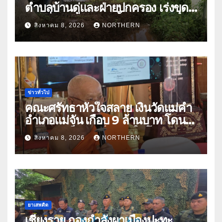
ตำบลบ้านดู่และฝ่ายปกครอง เร่งขุด
ลอกสิ่งกีดขวางทางน้ำ ป้องกันและลด
สิงหาคม 8, 2026
NORTHERN
ปัญหาน้ำท่วม
ข่าวทั่วไป
คณะศรัทธาหัวใจสลาย เงินวัดแม่คำ
อำเภอแม่จัน เกือบ 9 ล้านบาท โดน
แก๊งคอลเซ็นเตอร์หลอกให้โอนข้าม
สิงหาคม 8, 2026
NORTHERN
ปีกว่า 66 บัญชี
ยาเสพติด
เชียงราย กองกำลังผาเมืองปะทะ