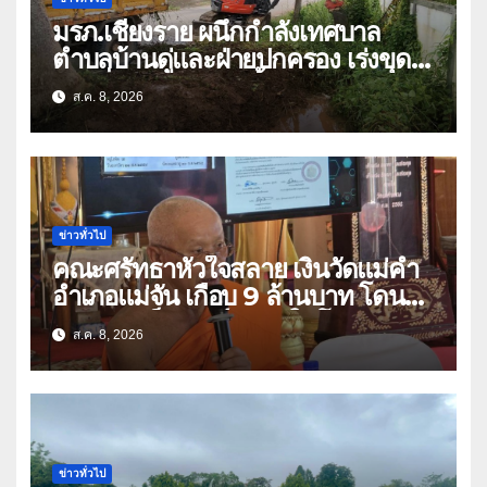
มรภ.เชียงราย ผนึกกำลังเทศบาล
ตำบลบ้านดู่และฝ่ายปกครอง เร่งขุด
ลอกสิ่งกีดขวางทางน้ำ ป้องกันและลด
ส.ค. 8, 2026
ปัญหาน้ำท่วม
ข่าวทั่วไป
คณะศรัทธาหัวใจสลาย เงินวัดแม่คำ
อำเภอแม่จัน เกือบ 9 ล้านบาท โดน
แก๊งคอลเซ็นเตอร์หลอกให้โอนข้ามปีก
ส.ค. 8, 2026
ว่า 66 บัญชี
ข่าวทั่วไป