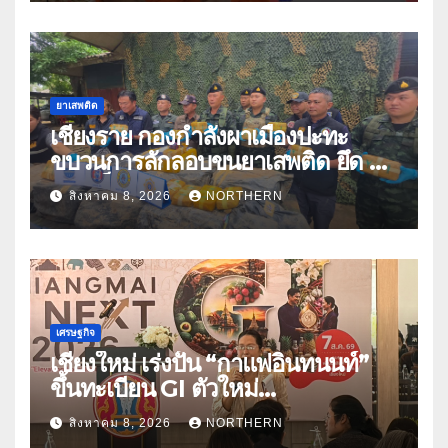
ยาเสพติด
เชียงราย กองกำลังผาเมืองปะทะ
ขบวนการลักลอบขนยาเสพติด ยึด 2
ล้านเม็ด
สิงหาคม 8, 2026
NORTHERN
เศรษฐกิจ
เชียงใหม่ เร่งปั้น “กาแฟอินทนนท์”
ขึ้นทะเบียน GI ตัวใหม่
“CHIANGMAI GI NEXT 2026”
สิงหาคม 8, 2026
NORTHERN
ติดอาวุธผู้ประกอบการ 100 ราย ดัน