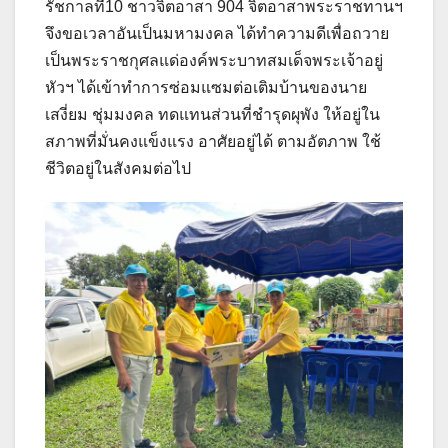
รัชกาลที่10 ชาวจิตอาสา 904 จิตอาสาพระราชทานฯ
จึงขอเวลาอันเป็นมหามงคล ได้ทำความดีเพื่อถวาย
เป็นพระราชกุศลแด่องค์พระบาทสมเด็จพระเจ้าอยู่
หัวฯ ได้เข้าทำการซ่อมแซมต่อเติมบ้านของนาย
เสงี่ยม ชุ่มมงคล ทดแทนส่วนที่ชำรุดผุพัง ให้อยู่ใน
สภาพที่มั่นคงแข็งแรง อาศัยอยู่ได้ ตามอัตภาพ ใช้
ชีวิตอยู่ในสังคมต่อไป