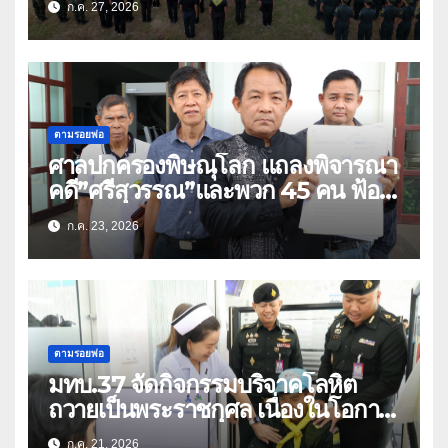
ก.ค. 27, 2026
ตามรอยพ่อ
ศาลปกครองพิษณุโลก แถลงพิจารณา
คดี”ศรีสุวรรณ”และพวก 45 คน ฟ้อง
สร้างถนนตัดสวนเฉลิมพระเกียรติ 80
ก.ค. 23, 2026
พรรษา (คลิป)
ตามรอยพ่อ
มทบ.37 จัดกิจกรรมบริจาคโลหิต
ถวายเป็นพระราชกุศล เนื่องในโอกาส
วันเฉลิมพระชนมพรรษา พระบาท
ก.ค. 21, 2026