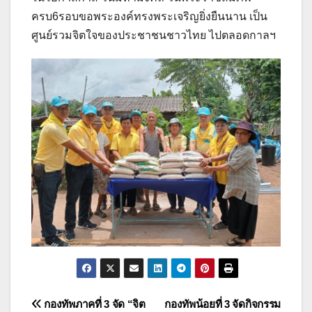
ครบ6รอบขอพระองค์ทรงพระเจริญยิ่งยืนนาน เป็น
ศูนย์รวมจิตใจของประชาชนชาวไทย ไปตลอดกาลฯ
แนะแนว
กองทัพภาคที่ 3 จัด “จิต
กองทัพน้อยที่ 3 จัดกิจกรรม