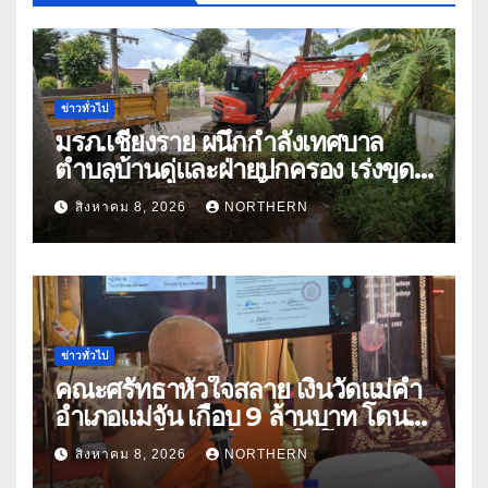
ข่าวทั่วไป
มรภ.เชียงราย ผนึกกำลังเทศบาล
ตำบลบ้านดู่และฝ่ายปกครอง เร่งขุด
ลอกสิ่งกีดขวางทางน้ำ ป้องกันและลด
สิงหาคม 8, 2026
NORTHERN
ปัญหาน้ำท่วม
ข่าวทั่วไป
คณะศรัทธาหัวใจสลาย เงินวัดแม่คำ
อำเภอแม่จัน เกือบ 9 ล้านบาท โดน
แก๊งคอลเซ็นเตอร์หลอกให้โอนข้าม
สิงหาคม 8, 2026
NORTHERN
ปีกว่า 66 บัญชี