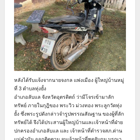
หลังได้รับแจ้งจากนายจงกล แพ่งเมือง ผู้ใหญ่บ้านหมู่
ที่ 3 ตำบลทุ่งยั้ง
อำเภอลับแล จังหวัดอุตรดิตถ์ ว่ามีโจรเข้ามาลัก
ทรัพย์ ภายในกุฎิของ พระวิว ม่วงทอง พระลูกวัดทุ่ง
ยั้ง ซึ่งพระรูปดังกล่าวจำรูปพรรณสัณฐาน ของผู้ที่ลัก
ทรัพย์ได้ จึงได้ประสานผู้ใหญ่บ้านและเจ้าหน้าที่ฝ่าย
ปกครองอำเภอลับแล และ เจ้าหน้าที่ตำรวจสภ.ด่าน
แม่คำมัน ออกติดตาม จนเจ้าหน้าที่ชุดจับกุม บูรณา