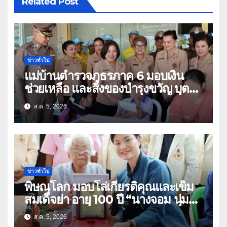
Related Post
ข่าวทั่วไป
แม่บ้านตำรวจภูธรภาค 6 มอบเงิน
ช่วยเหลือ และสิ่งของบำรุงขวัญ บุตร-
ธิดา ข้าราชการตำรวจจังหวัด
ส.ค. 5, 2026
อุทัยธานี
ข่าวทั่วไป
พิษณุโลก มอบโล่เกียรติคุณและเข็ม
สมเด็จย่า อายุ 100 ปี “นางจอม นุ่ม
เนตร” ตำบลบ้านกร่าง อำเภอเมือง
ส.ค. 5, 2026