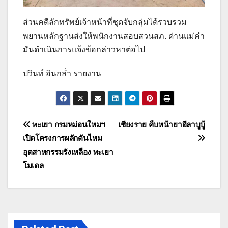
ส่วนคดีลักทรัพย์เจ้าหน้าที่ชุดจับกลุ่มได้รวบรวม
พยานหลักฐานส่งให้พนักงานสอบสวนสภ. ด่านแม่คำ
มันดำเนินการแจ้งข้อกล่าวหาต่อไป
ปวินท์ อินกล่ำ รายงาน
แนะแนว
พะเยา กรมหม่อนใหมฯ
เชียงราย คืบหน้ายาอีลาบูบู้
เปิดโครงการผลักดันไหม
เรื่อง
อุตสาหกรรมรังเหลือง พะเยา
โมเดล