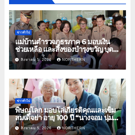
ข่าวทั่วไป
แม่บ้านตำรวจภูธรภาค 6 มอบเงิน
ช่วยเหลือ และสิ่งของบำรุงขวัญ บุตร-
ธิดา ข้าราชการตำรวจจังหวัด
สิงหาคม 5, 2026
NORTHERN
อุทัยธานี
ข่าวทั่วไป
พิษณุโลก มอบโล่เกียรติคุณและเข็ม
สมเด็จย่า อายุ 100 ปี “นางจอม นุ่ม
เนตร” ตำบลบ้านกร่าง อำเภอเมือง
สิงหาคม 5, 2026
NORTHERN