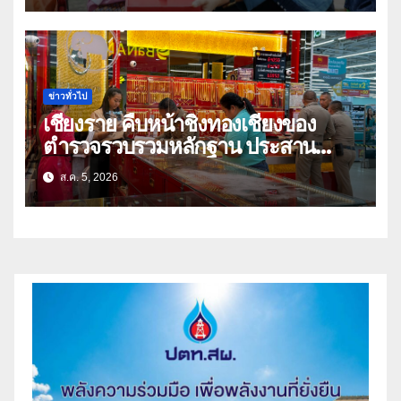
ข่าวทั่วไป
เชียงราย คืบหน้าชิงทองเชียงของ
ตำรวจรวบรวมหลักฐาน ประสาน
สปป.ลาว ติดตามจับกุม
ส.ค. 5, 2026