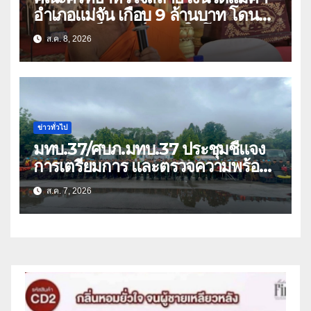
อำเภอแม่จัน เกือบ 9 ล้านบาท โดน
แก๊งคอลเซ็นเตอร์หลอกให้โอนข้ามปีก
ส.ค. 8, 2026
ว่า 66 บัญชี
ข่าวทั่วไป
มทบ.37/ศบภ.มทบ.37 ประชุมชี้แจง
การเตรียมการ และตรวจความพร้อม
ด้านการบรรเทาสาธารณภัย
ส.ค. 7, 2026