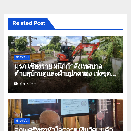
Related Post
ข่าวทั่วไป
มรภ.เชียงราย ผนึกกำลังเทศบาล
ตำบลบ้านดู่และฝ่ายปกครอง เร่งขุด
ลอกสิ่งกีดขวางทางน้ำ ป้องกันและลด
ส.ค. 8, 2026
ปัญหาน้ำท่วม
ข่าวทั่วไป
คณะศรัทธาหัวใจสลาย เงินวัดแม่คำ