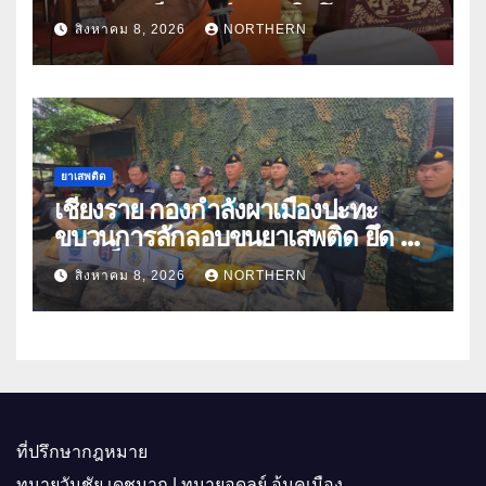
แก๊งคอลเซ็นเตอร์หลอกให้โอนข้าม
สิงหาคม 8, 2026
NORTHERN
ปีกว่า 66 บัญชี
ยาเสพติด
เชียงราย กองกำลังผาเมืองปะทะ
ขบวนการลักลอบขนยาเสพติด ยึด 2
ล้านเม็ด
สิงหาคม 8, 2026
NORTHERN
ที่ปรึกษากฎหมาย
ทนายวันชัย เดชมาก | ทนายอดุลย์ อ้นคูเมือง