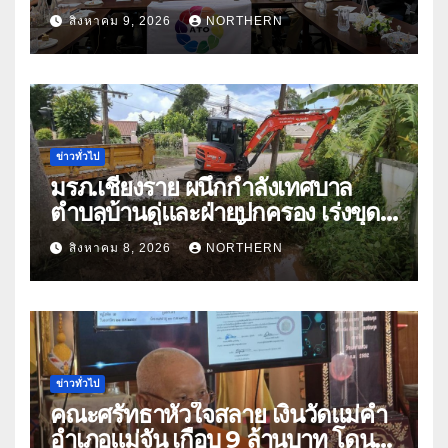
อาเซียน ATO 2026 ที่อินโดนีเซีย
สิงหาคม 9, 2026
NORTHERN
หารืออนาคตอุตสาหกรรมชา
ท่ามกลางความท้าทายโลก
ข่าวทั่วไป
มรภ.เชียงราย ผนึกกำลังเทศบาล
ตำบลบ้านดู่และฝ่ายปกครอง เร่งขุด
ลอกสิ่งกีดขวางทางน้ำ ป้องกันและลด
สิงหาคม 8, 2026
NORTHERN
ปัญหาน้ำท่วม
ข่าวทั่วไป
คณะศรัทธาหัวใจสลาย เงินวัดแม่คำ
อำเภอแม่จัน เกือบ 9 ล้านบาท โดน