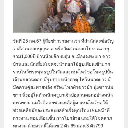
วันที่ 25 กค.67 ผู้สื่อข่าวรายงานว่า ที่สำนักสงฆ์อรัญ
วาสีสวนดอกบุญนาค หรือวัดสวนดอกโบราณอายุ
ร่วม1,000ปี บ้านห้วยลึก ต.ตุ่น อ.เมืองจ.พะเยา ชาว
บ้านและนักเสี่ยงโชคจะนำดอกไม้ธูปเทียนเข้ามาก
ราบไหว้พระพุทธรูปในวัดและเซ่นไหว้ขอโชครูปปั้น
เจ้าพ่อสวนดอก มีรูปร่าง หน้าตาดุ ไหว้หนวดยาว มี
มีดดาบคู่สะพายหลัง ศรีษะโพกผ้าขาวม้า นุ่งขาวห่ม
ขาว นั่งอยู่ในตำหนักครูบาเจ้าป่อสวนดอกอย่างหน้า
เกรงขาม แต่ใจดีคอยช่วยเหลือผู้มาเซ่นไหว้ขอให้
ช่วยเหลือมักจะประสบผลสำเร็จทุกเรื่อง เช่นหน้าที่
การงาน สอบเลื่อนขั้น การโยกย้าย และให้โชคลาภ
ทุกงวด ด้วยงวดนี้ได้เลข 2 ตัว 65 และ.3 ตัว799