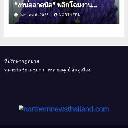
“งานตลาดนัด” พลิกโฉมงาน
“เกษตรรุ่งเรืองเมืองสองแคว 69” มุ่ง
สิงหาคม 6, 2026
NORTHERN
ประโยชน์เกษตรกร ดึงนวัตกรรม-จับ
คู่ธุรกิจดันสินค้าเกษตรสู่สากล (คลิป)
ที่ปรึกษากฎหมาย
ทนายวันชัย เดชมาก | ทนายอดุลย์ อ้นคูเมือง