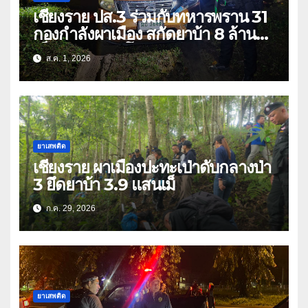
เชียงราย ปส.3 ร่วมกับทหารพราน 31
กองกำลังผาเมือง สกัดยาบ้า 8 ล้าน
เม็ด เครือข่าย โล่ง แซ่ลี
ส.ค. 1, 2026
ยาเสพติด
เชียงราย ผาเมืองปะทะเป่าดับกลางป่า
3 ยึดยาบ้า 3.9 แสนเม็
ก.ค. 29, 2026
ยาเสพติด