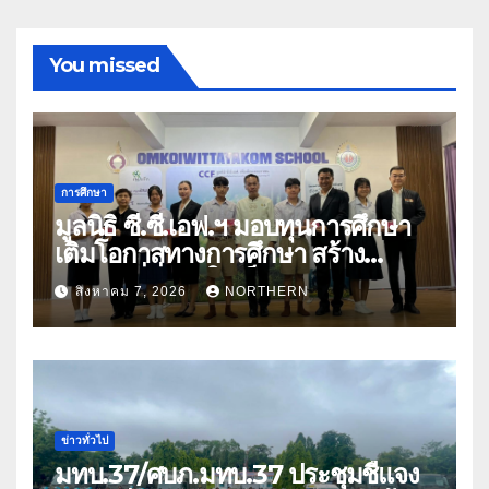
You missed
การศึกษา
มูลนิธิ ซี.ซี.เอฟ.ฯ มอบทุนการศึกษา
เติมโอกาสทางการศึกษา สร้าง
อนาคตที่มั่นคงให้เด็กและเยาวชน
สิงหาคม 7, 2026
NORTHERN
ด้อยโอกาส
ข่าวทั่วไป
มทบ.37/ศบภ.มทบ.37 ประชุมชี้แจง