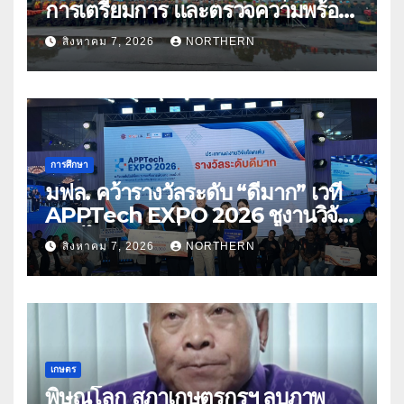
การเตรียมการ และตรวจความพร้อม
ด้านการบรรเทาสาธารณภัย
สิงหาคม 7, 2026
NORTHERN
การศึกษา
มฟล. คว้ารางวัลระดับ “ดีมาก” เวที
APPTech EXPO 2026 ชูงานวิจัย
สมุนไพร ขับเคลื่อนนวัตกรรมสู่เชิง
สิงหาคม 7, 2026
NORTHERN
พาณิชย์
เกษตร
พิษณุโลก สภาเกษตรกรฯ ลบภาพ