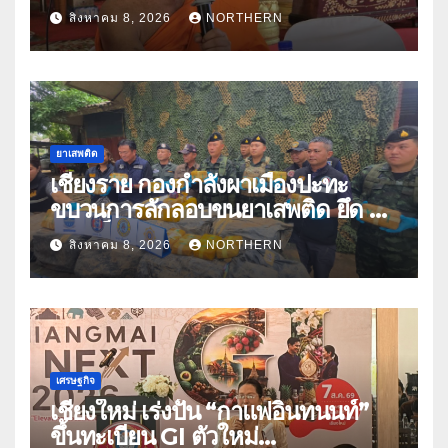
แก๊งคอลเซ็นเตอร์หลอกให้โอนข้าม
สิงหาคม 8, 2026
NORTHERN
ปีกว่า 66 บัญชี
ยาเสพติด
เชียงราย กองกำลังผาเมืองปะทะ
ขบวนการลักลอบขนยาเสพติด ยึด 2
ล้านเม็ด
สิงหาคม 8, 2026
NORTHERN
เศรษฐกิจ
เชียงใหม่ เร่งปั้น “กาแฟอินทนนท์”
ขึ้นทะเบียน GI ตัวใหม่