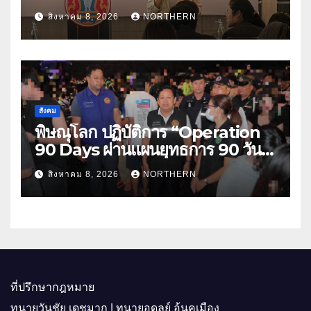
“CHIANGMAI GI NEXT 2026”
สิงหาคม 8, 2026
NORTHERN
ติดอาวุธผู้ประกอบการ 100 ราย ดัน
สินค้าอัตลักษณ์สู่ตลาดพรีเมียม
สังคม
พิษณุโลก ปฏิบัติการ “Operation
90 Days ผ่านแผนยุทธการ 90 วัน
พิชิตยาเสพติด” ปราบปรามกวาดล้าง
สิงหาคม 8, 2026
NORTHERN
ยาเสพติดสถานบันเทิง พบสารเสพติด
4 ราย
ที่ปรึกษากฎหมาย
ทนายวันชัย เดชมาก | ทนายอดุลย์ อ้นคูเมือง