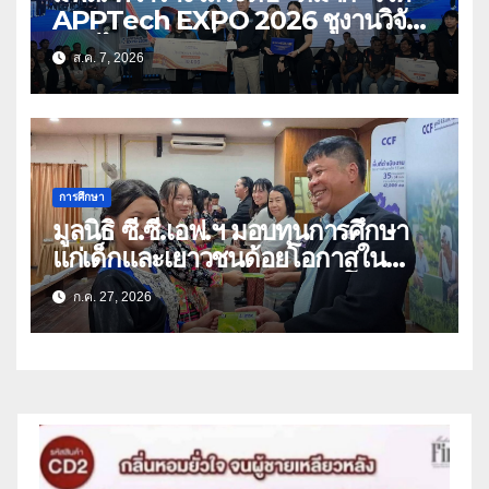
APPTech EXPO 2026 ชูงานวิจัย
สมุนไพร ขับเคลื่อนนวัตกรรมสู่เชิง
ส.ค. 7, 2026
พาณิชย์
การศึกษา
มูลนิธิ ซี.ซี.เอฟ.ฯ มอบทุนการศึกษา
แก่เด็กและเยาวชนด้อยโอกาสใน
จังหวัดเชียงราย-พะเยา สร้างโอกาส
ก.ค. 27, 2026
ทางการศึกษา