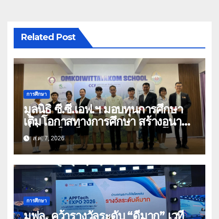
Related Post
การศึกษา
มูลนิธิ ซี.ซี.เอฟ.ฯ มอบทุนการศึกษา
เติมโอกาสทางการศึกษา สร้างอนาคต
ที่มั่นคงให้เด็กและเยาวชนด้อยโอกาส
ส.ค. 7, 2026
การศึกษา
มฟล. คว้ารางวัลระดับ “ดีมาก” เวที