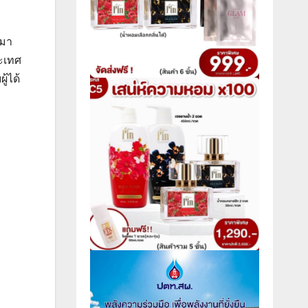
นมา
ระเทศ
ู้ได้