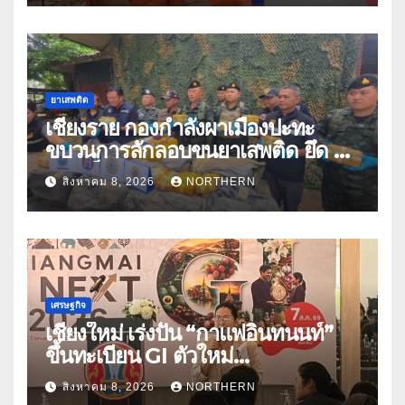
ยาเสพติด
เชียงราย กองกำลังผาเมืองปะทะ
ขบวนการลักลอบขนยาเสพติด ยึด 2
ล้านเม็ด
สิงหาคม 8, 2026
NORTHERN
เศรษฐกิจ
เชียงใหม่ เร่งปั้น “กาแฟอินทนนท์”
ขึ้นทะเบียน GI ตัวใหม่
“CHIANGMAI GI NEXT 2026”
สิงหาคม 8, 2026
NORTHERN
ติดอาวุธผู้ประกอบการ 100 ราย ดัน