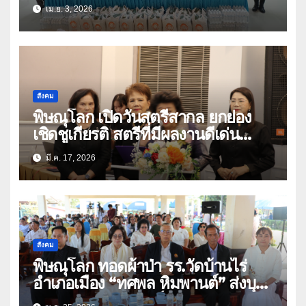
เสื้อยืด 1,500 ตัว
เม.ย. 3, 2026
สังคม
พิษณุโลก เปิดวันสตรีสากล ยกย่อง
เชิดชูเกียรติ สตรีที่มีผลงานดีเด่น
ยกะะดับความเท่าเทียม
มี.ค. 17, 2026
สังคม
พิษณุโลก ทอดผ้าป่า รร.วัดบ้านไร่
อำเภอเมือง “ทศพล หิมพานต์” ส่งบุตร
สาว”ผักบุ้ง หิมพานต์” ร้องเพลงแหล่