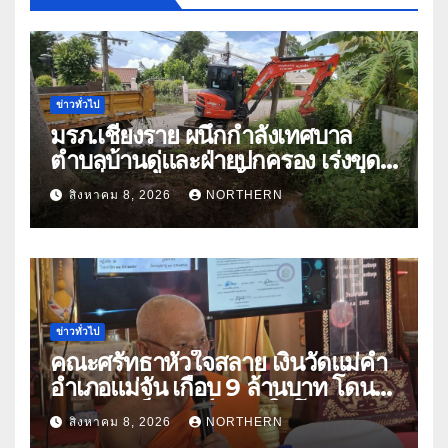
ข่าวทั่วไป
มรภ.เชียงราย ผนึกกำลังเทศบาล
ตำบลบ้านดู่และฝ่ายปกครอง เร่งขุด
ลอกสิ่งกีดขวางทางน้ำ ป้องกันและลด
สิงหาคม 8, 2026
NORTHERN
ปัญหาน้ำท่วม
ข่าวทั่วไป
คณะศรัทธาหัวใจสลาย เงินวัดแม่คำ
อำเภอแม่จัน เกือบ 9 ล้านบาท โดน
แก๊งคอลเซ็นเตอร์หลอกให้โอนข้าม
สิงหาคม 8, 2026
NORTHERN
ปีกว่า 66 บัญชี