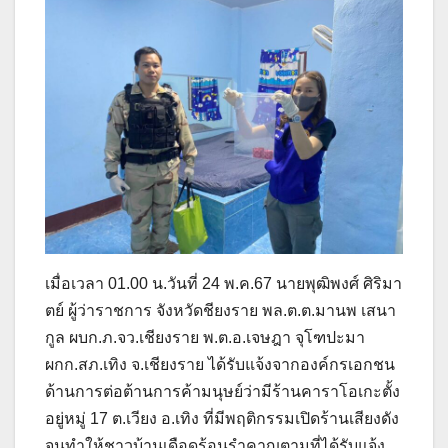
เมื่อเวลา 01.00 น.วันที่ 24 พ.ค.67 นายพุฒิพงศ์ ศิริมา
ตย์ ผู้ว่าราชการ จังหวัดชียงราย พล.ต.ต.มานพ เสนา
กูล ผบก.ภ.จว.เชียงราย พ.ต.อ.เจษฎา จุโฑปะมา
ผกก.สภ.เทิง จ.เชียงราย ได้รับแจ้งจากองค์กรเอกชน
ด้านการต่อต้านการค้ามนุษย์ว่ามีร้านคาราโอเกะตั้ง
อยู่หมู่ 17 ต.เวียง อ.เทิง ที่มีพฤติกรรมเปิดร้านเสียงดัง
จนทำให้ชาวบ้านเดือดร้อนรำคาญตามที่ได้รับแจ้ง