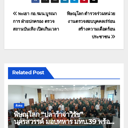
แนะแนว
พะเยา กอ.รมน.บูรณา
พิษณุโลก ตำรวจร่วมหน่วย
การ ฝ่ายปกครอง ตรวจ
งานตรวจสอบบุคคลเร่ร่อน
เรื่อง
สถานบันเทิง เปิดเกินเวลา
สร้างความเดือดร้อน
ประชาชน
Related Post
สังคม
พิษณุโลก “ปลาร้าจ่าวิรัช”
นครสวรรค์ มอบทหาร มทบ.39 พร้อม