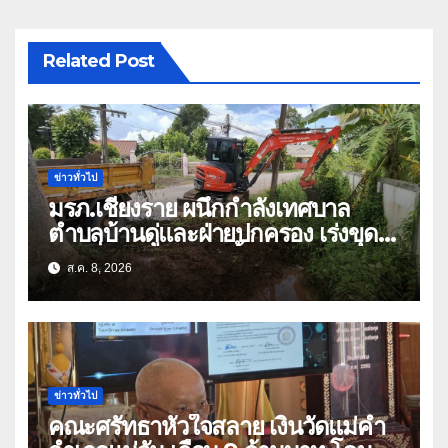
Related Post
ข่าวทั่วไป
มรภ.เชียงราย ผนึกกำลังเทศบาล
ตำบลบ้านดู่และฝ่ายปกครอง เร่งขุด
ลอกสิ่งกีดขวางทางน้ำ ป้องกันและลด
ส.ค. 8, 2026
ปัญหาน้ำท่วม
ข่าวทั่วไป
คณะศรัทธาหัวใจสลาย เงินวัดแม่คำ