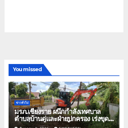
You missed
ข่าวทั่วไป
มรภ.เชียงราย ผนึกกำลังเทศบาล
ตำบลบ้านดู่และฝ่ายปกครอง เร่งขุด
ลอกสิ่งกีดขวางทางน้ำ ป้องกันและลด