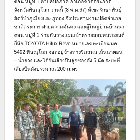
ตอน หมู่ที่ 1 ตำบลบ่อภาค อำเภอชาติตระการ
จังหวัดพิษณุโลก วานนี้ (8 พ.ค.67) ที่เขตรักษาพันธุ์
สัตว์ป่าภูเมี่ยงและภูทอง จึงประสานงานปลัดอำเภอ
ชาติตระการ ฝ่ายความมั่นคง และผู้ใหญ่บ้านบ้านนา
ตอน หมู่ที่ 1 ร่วมกันวางแผนเข้าตรวจสอบพบรถยนต์
ยี่ห้อ TOYOTA Hilux Revo หมายเลขทะเบียน ผค
5492 พิษณุโลก จอดอยู่ข้างทางริมถนน เส้นนาตอน
– น้ำจวง และได้ยินเสียงปืนลูกซองดัง 5 นัด ระยะที่
เสียงปืนดังประมาณ 200 เมตร