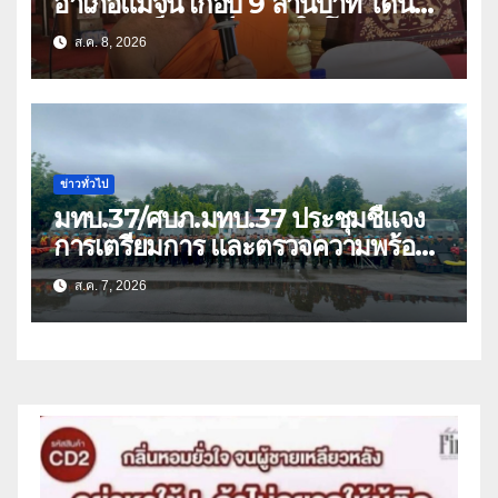
อำเภอแม่จัน เกือบ 9 ล้านบาท โดน
แก๊งคอลเซ็นเตอร์หลอกให้โอนข้ามปีก
ส.ค. 8, 2026
ว่า 66 บัญชี
ข่าวทั่วไป
มทบ.37/ศบภ.มทบ.37 ประชุมชี้แจง
การเตรียมการ และตรวจความพร้อม
ด้านการบรรเทาสาธารณภัย
ส.ค. 7, 2026