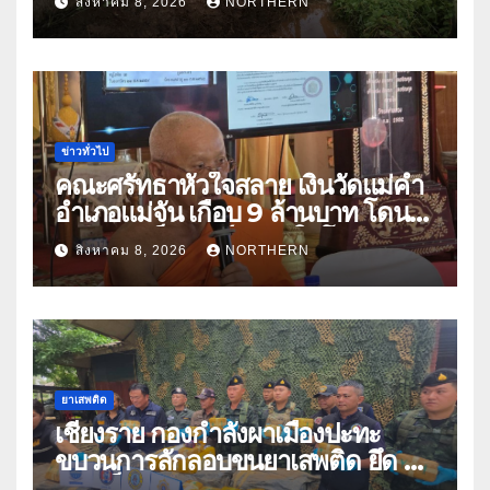
สิงหาคม 8, 2026
NORTHERN
ปัญหาน้ำท่วม
ข่าวทั่วไป
คณะศรัทธาหัวใจสลาย เงินวัดแม่คำ
อำเภอแม่จัน เกือบ 9 ล้านบาท โดน
แก๊งคอลเซ็นเตอร์หลอกให้โอนข้าม
สิงหาคม 8, 2026
NORTHERN
ปีกว่า 66 บัญชี
ยาเสพติด
เชียงราย กองกำลังผาเมืองปะทะ
ขบวนการลักลอบขนยาเสพติด ยึด 2
ล้านเม็ด