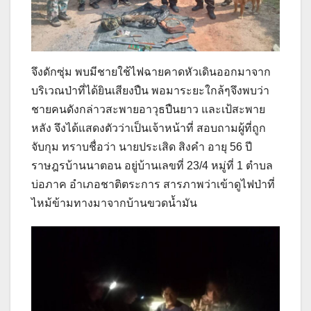
จึงดักซุ่ม พบมีชายใช้ไฟฉายคาดหัวเดินออกมาจาก
บริเวณป่าที่ได้ยินเสียงปืน พอมาระยะใกล้ๆจึงพบว่า
ชายคนดังกล่าวสะพายอาวุธปืนยาว และเป้สะพาย
หลัง จึงได้แสดงตัวว่าเป็นเจ้าหน้าที่ สอบถามผู้ที่ถูก
จับกุม ทราบชื่อว่า นายประเสิด สิงคำ อายุ 56 ปี
ราษฎรบ้านนาตอน อยู่บ้านเลขที่ 23/4 หมู่ที่ 1 ตำบล
บ่อภาค อำเภอชาติตระการ สารภาพว่าเข้าดูไฟป่าที่
ไหม้ข้ามทางมาจากบ้านขวดน้ำมัน