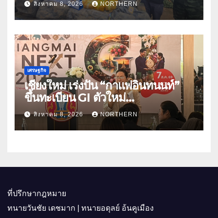
สิงหาคม 8, 2026
NORTHERN
เศรษฐกิจ
เชียงใหม่ เร่งปั้น “กาแฟอินทนนท์”
ขึ้นทะเบียน GI ตัวใหม่
“CHIANGMAI GI NEXT 2026”
สิงหาคม 8, 2026
NORTHERN
ติดอาวุธผู้ประกอบการ 100 ราย ดัน
สินค้าอัตลักษณ์สู่ตลาดพรีเมียม
ที่ปรึกษากฎหมาย
ทนายวันชัย เดชมาก | ทนายอดุลย์ อ้นคูเมือง