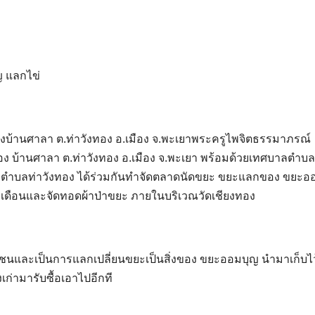
ญ แลกไข่
ียงทองบ้านศาลา ต.ท่าวังทอง อ.เมือง จ.พะเยาพระครูไพจิตธรรมาภรณ์
ทอง บ้านศาลา ต.ท่าวังทอง อ.เมือง จ.พะเยา พร้อมด้วยเทศบาลตำบล
น ตำบลท่าวังทอง ได้ร่วมกันทำจัดตลาดนัดขยะ ขยะแลกของ ขยะอ
ุกเดือนและจัดทอดผ้าป่าขยะ ภายในบริเวณวัดเชียงทอง
ชุมชนและเป็นการแลกเปลี่ยนขยะเป็นสิ่งของ ขยะออมบุญ นำมาเก็บไ
ก่ามารับซื้อเอาไปอีกที