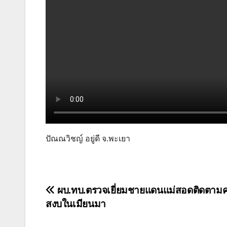
ปัณณวิชญ์ อยู่ดี จ.พะเยา
แนะแนว
ผบ.ทบ.ตรวจเยี่ยมชายแดนแม่สอดติดตาม
สงบในเมียนมา
เรื่อง