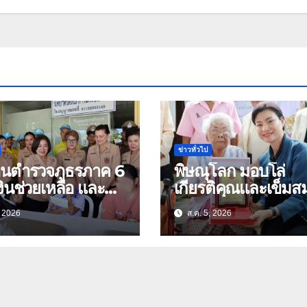
ข่าวทั่วไป
้านตำรวจภูธรภาค 6
พิษณุโลก มอบโล่
ินช่วยเหลือ และ
เกียรติคุณและเข็มสม
องบำรุงขวัญ บุตร-
ย่า อายุ 100 ปี “นางจอม
, 2026
ส.ค. 5, 2026
นุ่มเนตร” ตำบลบ้าน
ัดอุทัยธานี
กร่าง อำเภอเมือง