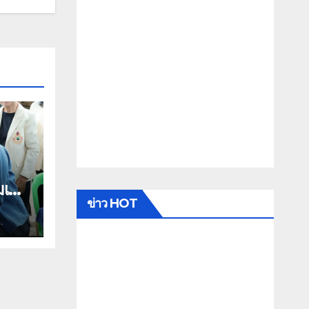
เด็จ
ข่าว HOT