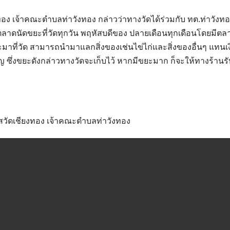
ทอง เจ้าคณะตำบลท่าวังทอง กล่าวว่าทางวัดได้ร่วมกับ ทต.ท่าวังท
ลาดนัดขยะที่วัดทุกวัน พฤหัสบดีของ ปลายเดือนทุกเดือนโดยมีตล
ี่วัด สามารถนำมาแลกสิ่งของเช่นไข่ไก่และสิ่งของอื่นๆ แทนเง
ญ ซึ่งขยะดังกล่าวทางวัดจะเก็บไว้ หากมีขยะมาก ก็จะให้ทางร้านรับ
สวัดเชียงทอง เจ้าคณะตำบลท่าวังทอง