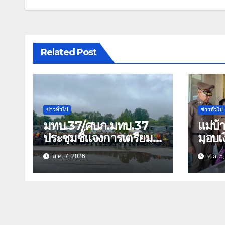
Related Post
ข่าวทั่วไป
ข่าวทั่วไป
มทบ.37/ศบภ.มทบ.37
แม่บ
ประชุมชี้แจงการเตรียม
มอบเง
การ และตรวจความ
สิ่งข
ส.ค. 7, 2026
ส.ค. 5
พร้อมด้านการบรรเทา
ธิดา ข้าราชการตำรวจ
สาธารณภัย
จังหว