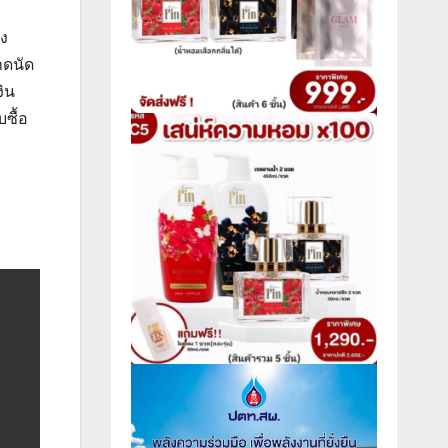
อง
าดนัด
ิน
ซื้อ