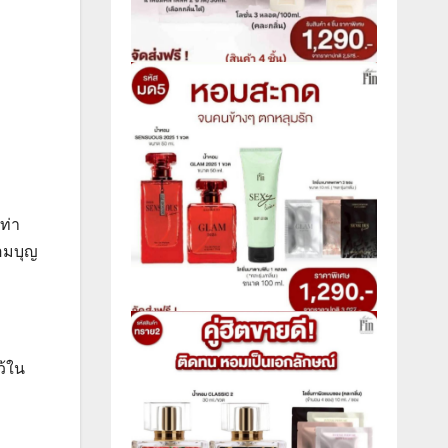
ท่า
อมบุญ
ว้ใน