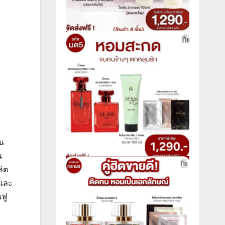
าน
น
ลิต
ูและ
ฟู