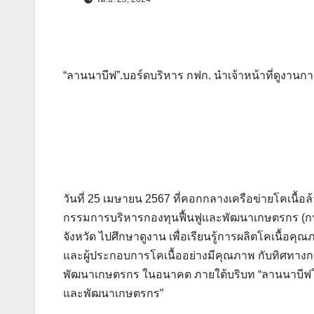
“ลานนาบีฟ”.บอร์ดบริหาร กฟก. นำเจ้าหน้าที่ดูงานกา
วันที่ 25 เมษายน 2567 ที่คอกกลางเครือข่ายโคเนื้อ
กรรมการบริหารกองทุนฟื้นฟูและพัฒนาเกษตรกร (กฟก
จังหวัด ไปศึกษาดูงาน เพื่อเรียนรู้การผลิตโคเนื้อคุ
และผู้ประกอบการโคเนื้ออย่างมีคุณภาพ กับทิศทาง
พัฒนาเกษตรกร ในอนาคต ภายใต้บริบท “ลานนาบีฟโมเด
และพัฒนาเกษตรกร”