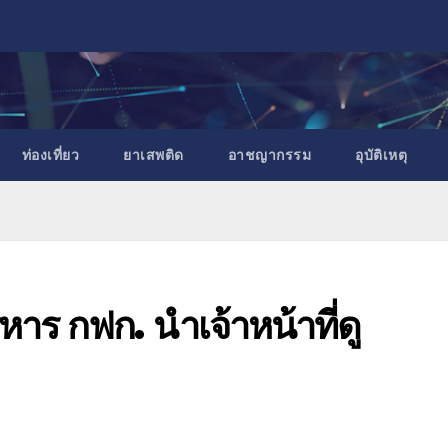
ท่องเที่ยว
ยาเสพติด
อาชญากรรม
อุบัติเหตุ
าร กฟก. นำเจ้าหน้าที่ดู