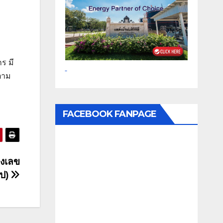
กร มี
ตาม
FACEBOOK FANPAGE
็งเลข
ิป)