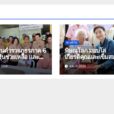
ข่าวทั่วไป
้านตำรวจภูธรภาค 6
พิษณุโลก มอบโล่
ินช่วยเหลือ และ
เกียรติคุณและเข็มสม
องบำรุงขวัญ บุตร-
ย่า อายุ 100 ปี “นางจอม
, 2026
ส.ค. 5, 2026
นุ่มเนตร” ตำบลบ้าน
ัดอุทัยธานี
กร่าง อำเภอเมือง