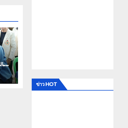
เด็จ
ข่าว HOT