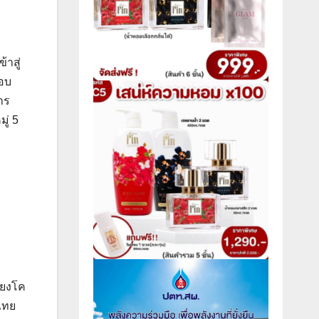
าสู่
กอบ
าร
ู่ 5
้ยงโค
ไทย