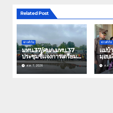
Related Post
ข่าวทั่วไป
ข่าวทั่วไป
มทบ.37/ศบภ.มทบ.37
แม่บ
ประชุมชี้แจงการเตรียม
มอบเง
การ และตรวจความ
สิ่งข
ส.ค. 7, 2026
ส.ค. 5
พร้อมด้านการบรรเทา
ธิดา ข้าราชการตำรวจ
สาธารณภัย
จังหว