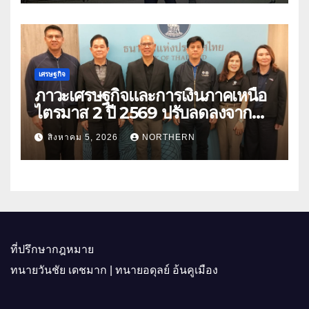
เศรษฐกิจ
ภาวะเศรษฐกิจและการเงินภาคเหนือ
ไตรมาส 2 ปี 2569 ปรับลดลงจาก
ราคาพลังงาน ค่าครองชีพ
สิงหาคม 5, 2026
NORTHERN
ที่ปรึกษากฎหมาย
ทนายวันชัย เดชมาก | ทนายอดุลย์ อ้นคูเมือง