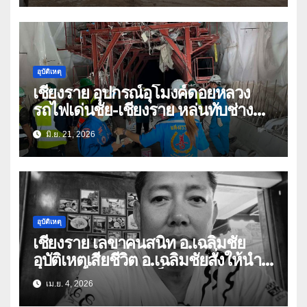
อุบัติเหตุ
เชียงราย อุปกรณ์อุโมงค์ดอยหลวง
รถไฟเด่นชัย-เชียงราย หล่นทับช่าง
เสียชีวิต 2 ราย สาหัส 2
มิ.ย. 21, 2026
อุบัติเหตุ
เชียงราย เลขาคนสนิท อ.เฉลิมชัย
อุบัติเหตุเสียชีวิต อ.เฉลิมชัยสั่งให้นำ
ร่างเผาที่วัดร่องขุ่นเป็นศพแรก
เม.ย. 4, 2026