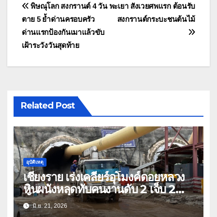
แนะแนว
พิษณุโลก สงกรานต์ 4 วัน
พะเยา สังเวยศพแรก ต้อนรับ
ตาย 5 ย้ำด่านครอบครัว
สงกรานต์กระบะชนต้นไม้
เรื่อง
ด่านแรกป้องกันเมาแล้วขับ
เฝ้าระวังวันสุดท้าย
Related Post
อุบัติเหตุ
เชียงราย เร่งเคลียร์อุโมงค์ดอยหลวง
หินผนังหลุดทับคนงานดับ 2 เจ็บ 2
ทั้งหมดล้วนคนกาญจนบุรี-เมียนมา
มิ.ย. 21, 2026