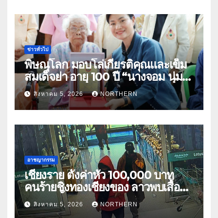
ข่าวทั่วไป
พิษณุโลก มอบโล่เกียรติคุณและเข็ม
สมเด็จย่า อายุ 100 ปี “นางจอม นุ่ม
เนตร” ตำบลบ้านกร่าง อำเภอเมือง
สิงหาคม 5, 2026
NORTHERN
อาชญากรรม
เชียงราย ตั้งค่าหัว 100,000 บาท
คนร้ายชิงทองเชียงของ ลาวพบเสื้อผ้า
คนร้ายตั้งจุดตรวจตามเส้นทาง
สิงหาคม 5, 2026
NORTHERN