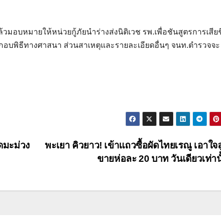
ล้วมอบหมายให้หน่วยกู้ภัยนำร่างส่งนิติเวช รพ.เพื่อชันสูตรการเสียช
ะกอบพิธีทางศาสนา ส่วนสาเหตุและรายละเอียดอื่นๆ จนท.ตำรวจจะ
ดมะม่วง
พะเยา คิวยาว! เข้าแถวซื้อผัดไทยเรณู เอาใจล
ขายห่อละ 20 บาท วันเดียวเท่าน