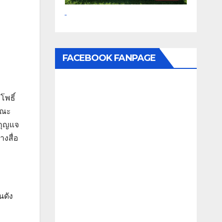
FACEBOOK FANPAGE
โพธิ์
 คณะ
ะกุญแจ
งสื่อ
นดัง