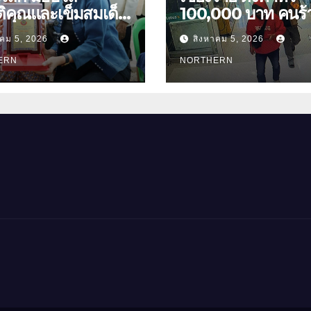
ติคุณและเข็มสมเด็จ
100,000 บาท คนร้า
00 ปี “นางจอม
ทองเชียงของ ลาวพ
าคม 5, 2026
สิงหาคม 5, 2026
นตร” ตำบลบ้านกร่าง
เสื้อผ้าคนร้ายตั้งจุ
อเมือง
ERN
ตามเส้นทาง
NORTHERN