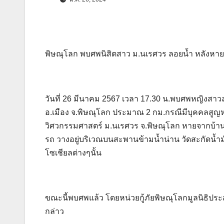
พิษณุโลก พบศพนิสิตสาว ม.นเรศวร ลอยน้ำ หลังหา
วันที่ 26 มีนาคม 2567 เวลา 17.30 น.พบศพหญิงสาวล
อ.เมือง จ.พิษณุโลก ประมาณ 2 กม.กรณีมีบุคคลสูญหายจ
วิศวกรรมศาสตร์ ม.นเรศวร จ.พิษณุโลก หายจากบ้านพั
รถ วางอยู่บริเวณบนสะพานข้ามน้ำน่าน วัดสะกัดน้ำม
โซเชียลต่างๆนั้น
ขณะนี้พบศพแล้ว โดยหน่วยกู้ภัยพิษณุโลกมูลนิธิป
กล่าว