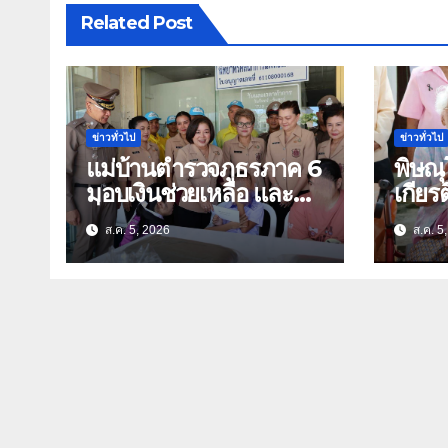
Related Post
ข่าวทั่วไป
ข่าวทั่วไป
แม่บ้านตำรวจภูธรภาค 6
พิษณ
มอบเงินช่วยเหลือ และ
เกียร
สิ่งของบำรุงขวัญ บุตร-
ย่า อายุ 1
ส.ค. 5, 2026
ส.ค. 5
ธิดา ข้าราชการตำรวจ
นุ่มเ
จังหวัดอุทัยธานี
กร่าง