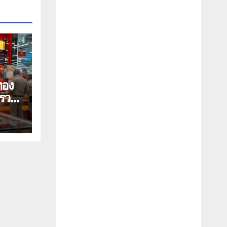
บรวม
กุม