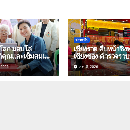
ข่าวทั่วไป
ุโลก มอบโล่
เชียงราย คืบหน้าชิงทอง
ติคุณและเข็มสมเด็จ
เชียงของ ตำรวจรว
00 ปี “นางจอม
หลักฐาน ประสาน
, 2026
ส.ค. 5, 2026
นตร” ตำบลบ้าน
สปป.ลาว ติดตามจับ
 อำเภอเมือง