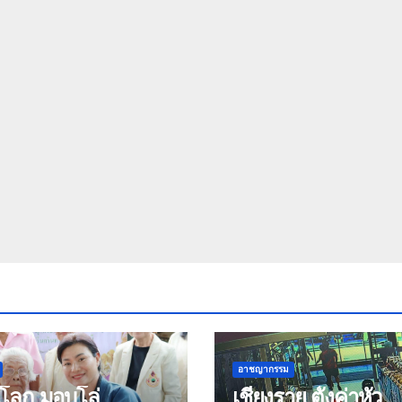
อาชญากรรม
ุโลก มอบโล่
เชียงราย ตั้งค่าหัว