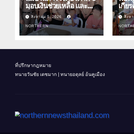
มอบเงินช่วยเหลือ และ
เกียร
สิ่งของบำรุงขวัญ บุตร-
ย่า อายุ 1
สิงหาคม 5, 2026
สิงห
ธิดา ข้าราชการตำรวจ
นุ่มเ
จังหวัดอุทัยธานี
NORTHERN
อำเภ
NORTH
ที่ปรึกษากฎหมาย
ทนายวันชัย เดชมาก | ทนายอดุลย์ อ้นคูเมือง