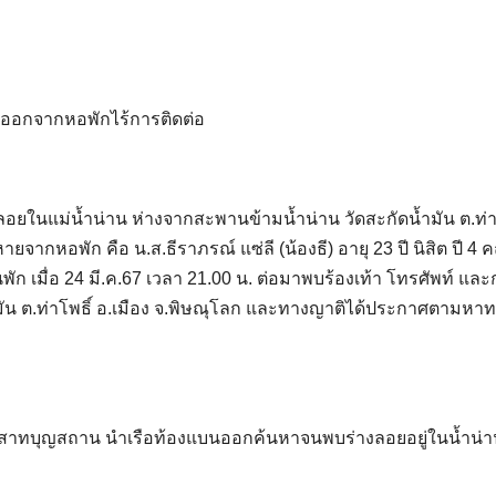
ยออกจากหอพักไร้การติดต่อ
อยในแม่น้ำน่าน ห่างจากสะพานข้ามน้ำน่าน วัดสะกัดน้ำมัน ต.ท่า
ากหอพัก คือ น.ส.ธีราภรณ์ แซ่ลี (น้องธี) อายุ 23 ปี นิสิต ปี 4
ก เมื่อ 24 มี.ค.67 เวลา 21.00 น. ต่อมาพบร้องเท้า โทรศัพท์ แล
ัน ต.ท่าโพธิ์ อ.เมือง จ.พิษณุโลก และทางญาติได้ประกาศตามหาทา
ระสาทบุญสถาน นำเรือท้องแบนออกค้นหาจนพบร่างลอยอยู่ในน้ำน่า