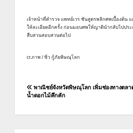
เจ้าหน้าที่ตำรวจ แพทย์เวร ชันสูตรพลิกศพเบื้องต้น แ
ให้ละเอียดอีกครั้ง ก่อนมอบศพให้ญาตินำกลับไปปร
สืบสวนสอบสวนต่อไป
cr.ภาพ / ซิ่ว กู้ภัยพิษณุโลก
แนะแนว
พาณิชย์จังหวัดพิษณุโลก เพิ่มช่องทางตลา
น้ำดอกไม้คึกคัก
เรื่อง