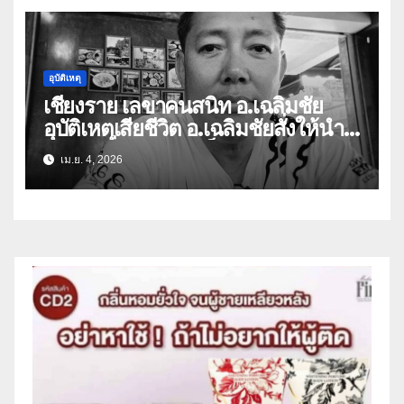
อุบัติเหตุ
เชียงราย เลขาคนสนิท อ.เฉลิมชัย
อุบัติเหตุเสียชีวิต อ.เฉลิมชัยสั่งให้นำ
ร่างเผาที่วัดร่องขุ่นเป็นศพแรก
เม.ย. 4, 2026