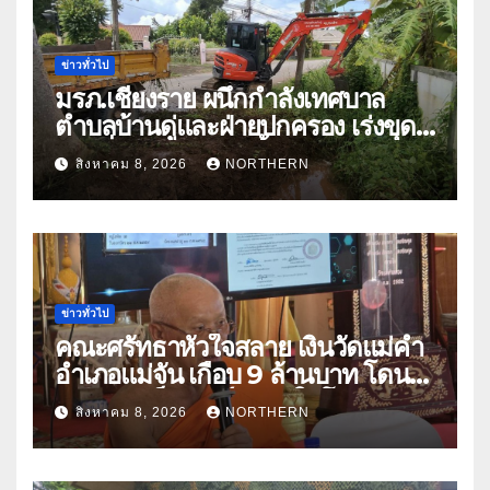
ข่าวทั่วไป
มรภ.เชียงราย ผนึกกำลังเทศบาล
ตำบลบ้านดู่และฝ่ายปกครอง เร่งขุด
ลอกสิ่งกีดขวางทางน้ำ ป้องกันและลด
สิงหาคม 8, 2026
NORTHERN
ปัญหาน้ำท่วม
ข่าวทั่วไป
คณะศรัทธาหัวใจสลาย เงินวัดแม่คำ
อำเภอแม่จัน เกือบ 9 ล้านบาท โดน
แก๊งคอลเซ็นเตอร์หลอกให้โอนข้าม
สิงหาคม 8, 2026
NORTHERN
ปีกว่า 66 บัญชี