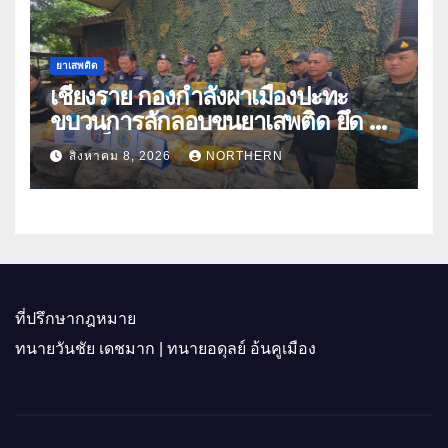
ยาเสพติด
เชียงราย กองกำลังผาเมืองปะทะ
ขบวนการลักลอบขนยาเสพติด ยึด 2
ล้านเม็ด
สิงหาคม 8, 2026
NORTHERN
ที่ปรึกษากฎหมาย
ทนายวันชัย เดชมาก | ทนายอดุลย์ อ้นคูเมือง