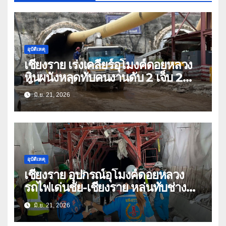
อุบัติเหตุ
เชียงราย เร่งเคลียร์อุโมงค์ดอยหลวง
หินผนังหลุดทับคนงานดับ 2 เจ็บ 2
ทั้งหมดล้วนคนกาญจนบุรี-เมียนมา
มิ.ย. 21, 2026
อุบัติเหตุ
เชียงราย อุปกรณ์อุโมงค์ดอยหลวง
รถไฟเด่นชัย-เชียงราย หล่นทับช่าง
เสียชีวิต 2 ราย สาหัส 2
มิ.ย. 21, 2026