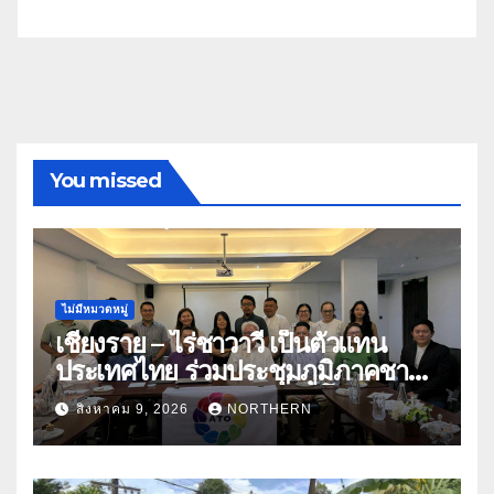
You missed
ไม่มีหมวดหมู่
เชียงราย – ไร่ชาวาวี เป็นตัวแทน
ประเทศไทย ร่วมประชุมภูมิภาคชา
อาเซียน ATO 2026 ที่อินโดนีเซีย
สิงหาคม 9, 2026
NORTHERN
หารืออนาคตอุตสาหกรรมชา
ท่ามกลางความท้าทายโลก