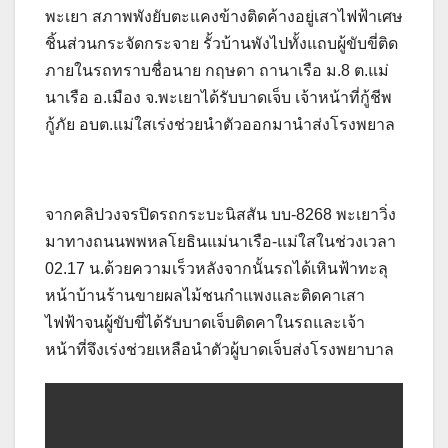
พะเยา สภาพพังยับตะแคงข้างติดค้างอยู่เสาไฟฟ้าเศษ
ชิ้นส่วนกระจัดกระจาย รั้วบ้านพังไปทั้งแถบผู้ขับขี่ติด
ภายในรถทราบชื่อนาย กฤษดา ถานาเรือ ม.8 ต.แม่
นาเรือ อ.เมือง จ.พะเยาได้รับบาดเจ็บ เจ้าหน้าที่กู้ชีพ
กู้ภัย อบต.แม่ใสเร่งช่วยนำตัวออกมานำส่งโรงพยาล
จากคลิปวงจรปิดรถกระบะนิสสัน บบ-8268 พะเยาวิ่ง
มาทางถนนพพหลโยธินแม่นาเรือ-แม่ใสในช่วงเวลา
02.17 น.ด้วยความเร็วหลังจากนั้นรถได้เหินฟ้าทะลุ
หน้าบ้านร้านขายผลไม้ชนกำแพงและติดคาเสา
ไฟฟ้าจนผู้ขับขี่ได้รับบาดเจ็บติดคาในรถและเจ้า
หน้าที่จึงเร่งช่วยเหลือนำตัวผู้บาดเจ็บส่งโรงพยาบาล