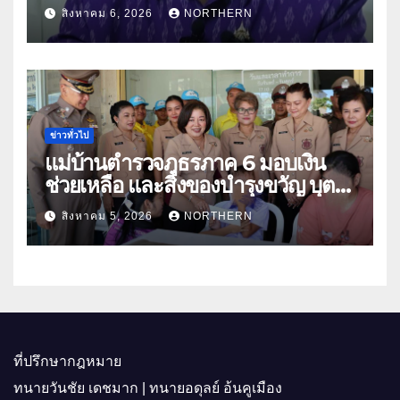
“เกษตรรุ่งเรืองเมืองสองแคว 69” มุ่ง
สิงหาคม 6, 2026
NORTHERN
ประโยชน์เกษตรกร ดึงนวัตกรรม-จับ
คู่ธุรกิจดันสินค้าเกษตรสู่สากล (คลิป)
ข่าวทั่วไป
แม่บ้านตำรวจภูธรภาค 6 มอบเงิน
ช่วยเหลือ และสิ่งของบำรุงขวัญ บุตร-
ธิดา ข้าราชการตำรวจจังหวัด
สิงหาคม 5, 2026
NORTHERN
อุทัยธานี
ที่ปรึกษากฎหมาย
ทนายวันชัย เดชมาก | ทนายอดุลย์ อ้นคูเมือง