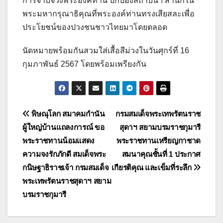
การจาบจ้วงพระองค์ท่าน ปกป้องสถาบันฯ สำนึกใน
พระมหากรุณาธิคุณที่พระองค์ท่านทรงเสียสละเพื่อ
ประโยชน์ของปวงชนชาวไทยมาโดยตลอด
นัดหมายพร้อมกันสวมใส่เสื้อสีม่วงในวันศุกร์ที่ 16
กุมภาพันธ์ 2567 โดยพร้อมเพรียงกัน
แนะแนว
พิษณุโลก สมาคมกำนัน
กรมสมเด็จพระเทพรัตนราช
ผู้ใหญ่บ้านแถลงการณ์ ขอ
สุดาฯ สยามบรมราชกุมารี
เรื่อง
พระราชทานน้อมแสดง
พระราชทานเหรียญกาชาด
ความจงรักภักดี สมเด็จพระ
สมนาคุณชั้นที่ 1 ประกาศ
กนิษฐาธิราชเจ้า กรมสมเด็จ
เกียรติคุณ และเข็มที่ระลึก
พระเทพรัตนราชสุดาฯ สยาม
บรมราชกุมารี