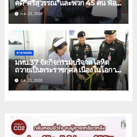
คดี”ศรีสุวรรณ”และพวก 45 คน ฟ้อง
สร้างถนนตัดสวนเฉลิมพระเกียรติ 80
ก.ค. 23, 2026
พรรษา (คลิป)
ตามรอยพ่อ
มทบ.37 จัดกิจกรรมบริจาคโลหิต
ถวายเป็นพระราชกุศล เนื่องในโอกาส
วันเฉลิมพระชนมพรรษา พระบาท
ก.ค. 21, 2026
สมเด็จพระเจ้าอยู่หัว