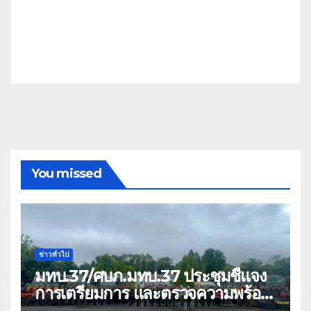
You missed
ข่าวทั่วไป
มทบ.37/ศบภ.มทบ.37 ประชุมชี้แจง
การเตรียมการ และตรวจความพร้อม
ด้านการบรรเทาสาธารณภัย