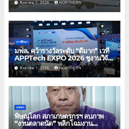
สิงหาคม 7, 2026
NORTHERN
การศึกษา
มฟล. คว้ารางวัลระดับ “ดีมาก” เวที
APPTech EXPO 2026 ชูงานวิจัย
สมุนไพร ขับเคลื่อนนวัตกรรมสู่เชิง
สิงหาคม 7, 2026
NORTHERN
พาณิชย์
เกษตร
พิษณุโลก สภาเกษตรกรฯ ลบภาพ
“งานตลาดนัด” พลิกโฉมงาน