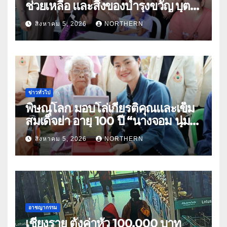
ช่วยเหลือ และสิ่งของบำรุงขวัญ บุตร-
ธิดา ข้าราชการตำรวจจังหวัด
สิงหาคม 5, 2026
NORTHERN
อุทัยธานี
ข่าวทั่วไป
พิษณุโลก มอบโล่เกียรติคุณและเข็ม
สมเด็จย่า อายุ 100 ปี “นางจอม นุ่ม
เนตร” ตำบลบ้านกร่าง อำเภอเมือง
สิงหาคม 5, 2026
NORTHERN
อาชญากรรม
เชียงราย ตั้งค่าหัว 100,000 บาท