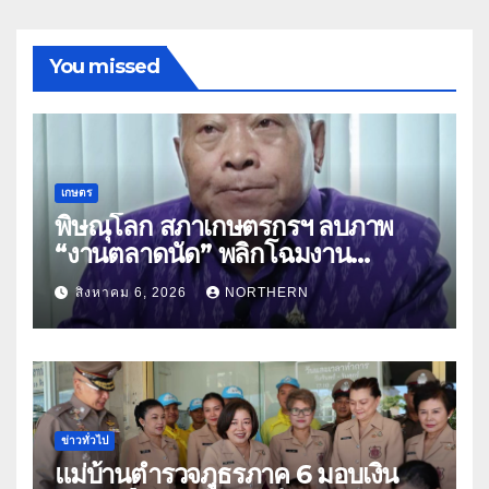
You missed
เกษตร
พิษณุโลก สภาเกษตรกรฯ ลบภาพ
“งานตลาดนัด” พลิกโฉมงาน
“เกษตรรุ่งเรืองเมืองสองแคว 69” มุ่ง
สิงหาคม 6, 2026
NORTHERN
ประโยชน์เกษตรกร ดึงนวัตกรรม-จับ
คู่ธุรกิจดันสินค้าเกษตรสู่สากล (คลิป)
ข่าวทั่วไป
แม่บ้านตำรวจภูธรภาค 6 มอบเงิน