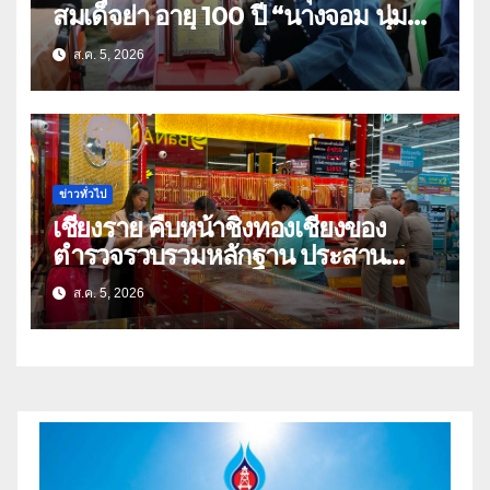
สมเด็จย่า อายุ 100 ปี “นางจอม นุ่ม
เนตร” ตำบลบ้านกร่าง อำเภอเมือง
ส.ค. 5, 2026
ข่าวทั่วไป
เชียงราย คืบหน้าชิงทองเชียงของ
ตำรวจรวบรวมหลักฐาน ประสาน
สปป.ลาว ติดตามจับกุม
ส.ค. 5, 2026