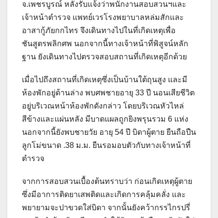
จ.เพชรบูรณ์ หลังรับแจ้งว่าพนักงานสอบสวนฯและ
เจ้าหน้าตำรวจ แพทย์เวรโรงพยาบาลหล่มสักและ
อาสากู้ภัยกกไทร จึงเดินทางไปในที่เกิดเหตุเพื่อ
ชันสูตรพลิกศพ นอกจากนี้ทางเจ้าหน้าที่พิสูจน์หลัก
ฐาน ยังเดินทางไปตรวจสอบสถานที่เกิดเหตุอีกด้วย
เมื่อไปถึงสถานที่เกิดเหตุซึ่งเป็นบ้านใต้ถุนสูง และมี
ห้องพักอยู่ด้านล่าง พบศพชายอายุ 33 ปี นอนเสียชีวิต
อยู่บริเวณหน้าห้องพักดังกล่าว โดยบริเวณหัวไหล่
สีข้างและแผ่นหลัง มีบาดแผลถูกยิงพรุนรวม 6 แห่ง
นอกจากนี้ยังพบชายวัย อายุ 54 ปี บิดาผู้ตาย ยืนถือปืน
ลูกโม่ขนาด .38 ม.ม. ยืนรอมอบตัวกับทางเจ้าหน้าที่
ตำรวจ
จากการสอบสวนเบื้องต้นทราบว่า ก่อนเกิดเหตุผู้ตาย
ซึ่งมีอาการติดยาเสพติดและเกิดการคลุ้มคลั่ง และ
พยายามจะปาขวดใส่บิดา จากนั้นยังคว้ากรรไกรปรี่