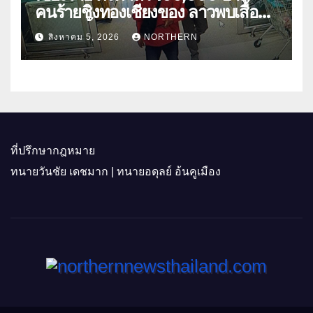
คนร้ายชิงทองเชียงของ ลาวพบเสื้อผ้า
คนร้ายตั้งจุดตรวจตามเส้นทาง
สิงหาคม 5, 2026
NORTHERN
ที่ปรึกษากฎหมาย
ทนายวันชัย เดชมาก | ทนายอดุลย์ อ้นคูเมือง