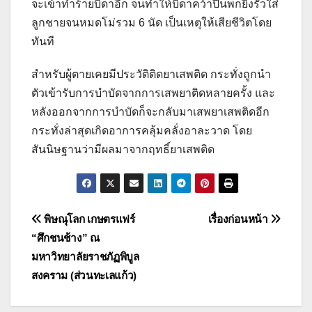
จะเข้าทำร้ายบิดาอีก จนทำให้บิดาคว้าปืนพกยิงรัวใส่
ลูกชายจนหมดโม่รวม 6 นัด เป็นเหตุให้เสียชีวิตโดย
ทันที
สำหรับผู้ตายเคยมีประวัติติดยาเสพติด กระทั่งถูกนำ
ตัวเข้ารับการบำบัดจากการเสพยาติดหลายครั้ง และ
หลังออกจากการบำบัดก็จะกลับมาเสพยาเสพติดอีก
กระทั่งล่าสุดเกิดอาการคลุ้มคลั่งอาละวาด โดย
สันนิษฐานว่ามีผลมาจากฤทธิ์ยาเสพติด
แนะแนว
พิษณุโลก เกษตรแฟร์
เรื่องก่อนหน้า
“ศึกชนช้าง” ณ
เรื่อง
มหาวิทยาลัยราชภัฏพิบูล
สงคราม (ส่วนทะเลแก้ว)