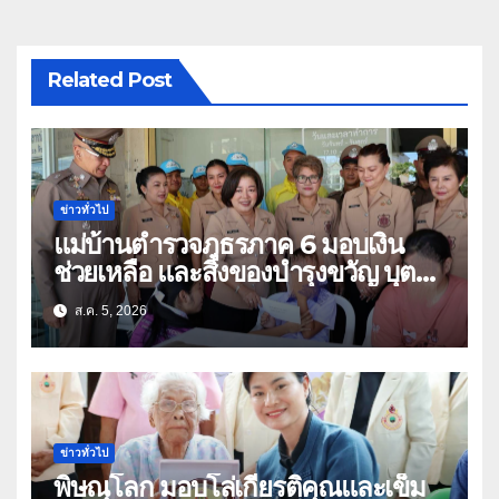
Related Post
ข่าวทั่วไป
แม่บ้านตำรวจภูธรภาค 6 มอบเงิน
ช่วยเหลือ และสิ่งของบำรุงขวัญ บุตร-
ธิดา ข้าราชการตำรวจจังหวัด
ส.ค. 5, 2026
อุทัยธานี
ข่าวทั่วไป
พิษณุโลก มอบโล่เกียรติคุณและเข็ม