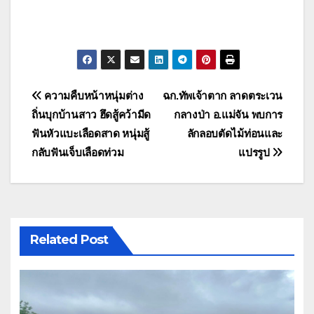
แนะแนว
ความคืบหน้าหนุ่มต่าง
ฉก.ทัพเจ้าตาก ลาดตระเวน
ถิ่นบุกบ้านสาว ฮึดสู้คว้ามีด
กลางป่า อ.แม่จัน พบการ
เรื่อง
ฟันหัวแบะเลือดสาด หนุ่มสู้
ลักลอบตัดไม้ท่อนและ
กลับฟันเจ็บเลือดท่วม
แปรรูป
Related Post