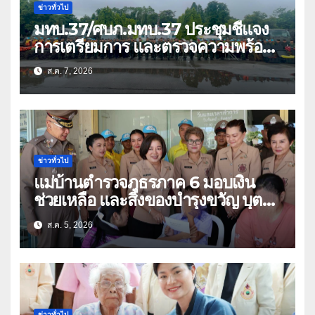
ข่าวทั่วไป
มทบ.37/ศบภ.มทบ.37 ประชุมชี้แจง
การเตรียมการ และตรวจความพร้อม
ด้านการบรรเทาสาธารณภัย
ส.ค. 7, 2026
ข่าวทั่วไป
แม่บ้านตำรวจภูธรภาค 6 มอบเงิน
ช่วยเหลือ และสิ่งของบำรุงขวัญ บุตร-
ธิดา ข้าราชการตำรวจจังหวัด
ส.ค. 5, 2026
อุทัยธานี
ข่าวทั่วไป