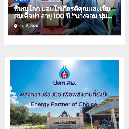
พิษณุโลก มอบโล่เกียรติคุณและเข็ม
สมเด็จย่า อายุ 100 ปี “นางจอม นุ่ม
เนตร” ตำบลบ้านกร่าง อำเภอเมือง
ส.ค. 5, 2026