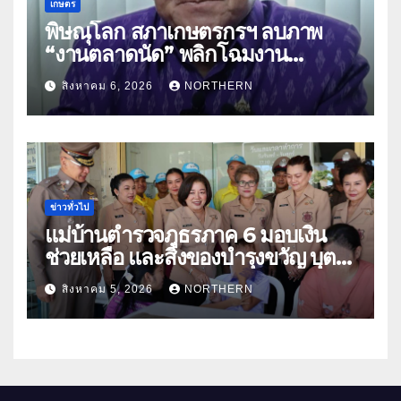
เกษตร
พิษณุโลก สภาเกษตรกรฯ ลบภาพ
“งานตลาดนัด” พลิกโฉมงาน
“เกษตรรุ่งเรืองเมืองสองแคว 69” มุ่ง
สิงหาคม 6, 2026
NORTHERN
ประโยชน์เกษตรกร ดึงนวัตกรรม-จับ
คู่ธุรกิจดันสินค้าเกษตรสู่สากล (คลิป)
ข่าวทั่วไป
แม่บ้านตำรวจภูธรภาค 6 มอบเงิน
ช่วยเหลือ และสิ่งของบำรุงขวัญ บุตร-
ธิดา ข้าราชการตำรวจจังหวัด
สิงหาคม 5, 2026
NORTHERN
อุทัยธานี