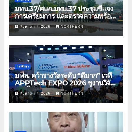
มทบ.37/ศบภ.มทบ.37 ประชุมชี้แจง
การเตรียมการ และตรวจความพร้อม
ด้านการบรรเทาสาธารณภัย
สิงหาคม 7, 2026
NORTHERN
การศึกษา
มฟล. คว้ารางวัลระดับ “ดีมาก” เวที
APPTech EXPO 2026 ชูงานวิจัย
สมุนไพร ขับเคลื่อนนวัตกรรมสู่เชิง
สิงหาคม 7, 2026
NORTHERN
พาณิชย์