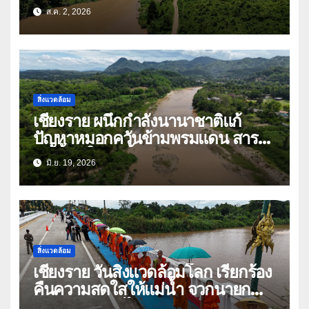
ใครได้ใครเสีย
ส.ค. 2, 2026
สิ่งแวดล้อม
เชียงราย ผนึกกำลังนานาชาติแก้
ปัญหาหมอกควันข้ามพรมแดน สาร
ปนเปื้อนในลุ่มน้ำกก
มิ.ย. 19, 2026
สิ่งแวดล้อม
เชียงราย วันสิ่งแวดล้อมโลก เรียกร้อง
คืนความสดใสให้แม่น้ำ จวกนายก
คณะรัฐมนตรี ไม่มารับฟังปัญหา