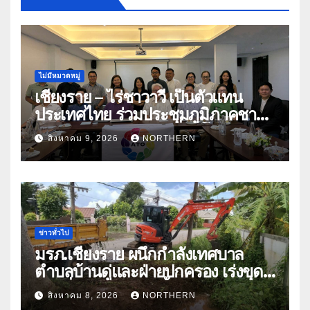
ไม่มีหมวดหมู่
เชียงราย – ไร่ชาวาวี เป็นตัวแทน
ประเทศไทย ร่วมประชุมภูมิภาคชา
อาเซียน ATO 2026 ที่อินโดนีเซีย
สิงหาคม 9, 2026
NORTHERN
หารืออนาคตอุตสาหกรรมชา
ท่ามกลางความท้าทายโลก
ข่าวทั่วไป
มรภ.เชียงราย ผนึกกำลังเทศบาล
ตำบลบ้านดู่และฝ่ายปกครอง เร่งขุด
ลอกสิ่งกีดขวางทางน้ำ ป้องกันและลด
สิงหาคม 8, 2026
NORTHERN
ปัญหาน้ำท่วม