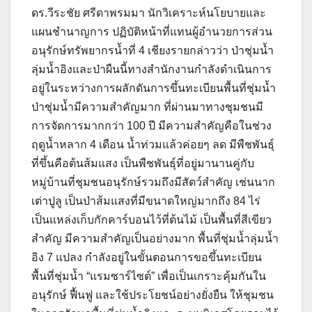
ดร.วีระชัย ศรีดาพรมมา นักวิเคราะห์นโยบายและ
แผนชำนาญการ ปฏิบัติหน้าที่แทนผู้อำนวยการส่วน
อนุรักษ์ทรัพยากรน้ำที่ 4 เชียงรายกล่าวว่า ป่าชุ่มน้ำ
ลุ่มน้ำอิงและป่าผืนนี้ทางสำนักงานกำลังดำเนินการ
อยู่ในระหว่างการผลักดันการขึ้นทะเบียนพื้นที่ชุ่มน้ำ
ป่าชุ่มน้ำมีความสำคัญมาก ที่ผ่านมาทางชุมชนมี
การจัดการมากกว่า 100 ปี มีความสำคัญคือในช่วง
ฤดูน้ำหลาก 4 เดือน น้ำท่วมแล้วค่อยๆ ลด มีพืชพันธุ์
ที่ขึ้นคือต้นส้มแสง เป็นพืชพันธุ์ที่อยู่มานานคู่กับ
หมู่บ้านที่ชุมชนอนุรักษ์รวมถึงมีสัตว์สำคัญ เช่นนาก
เต่าปูลู เป็นป่าส้มแสงที่มีขนาดใหญ่มากถึง 84 ไร่
เป็นแหล่งเก็บกักคาร์บอนไว้ที่ต้นไม้ เป็นพื้นที่สีเขียว
สำคัญ มีความสำคัญเป็นอย่างมาก พื้นที่ชุ่มน้ำลุ่มน้ำ
อิง 7 แปลง กำลังอยู่ในขั้นตอนการขอขึ้นทะเบียน
พื้นที่ชุ่มน้ำ “แรมซาร์ไซต์” เพื่อเป็นเกราะคุ้มกันใน
อนุรักษ์ ฟื้นฟู และใช้ประโยชน์อย่างยั่งยืน ให้ชุมชน