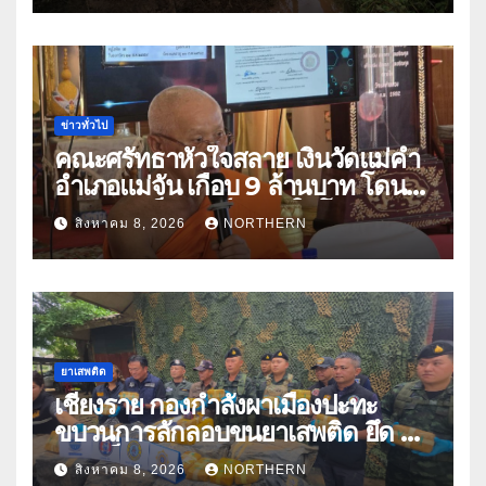
ข่าวทั่วไป
คณะศรัทธาหัวใจสลาย เงินวัดแม่คำ
อำเภอแม่จัน เกือบ 9 ล้านบาท โดน
แก๊งคอลเซ็นเตอร์หลอกให้โอนข้าม
สิงหาคม 8, 2026
NORTHERN
ปีกว่า 66 บัญชี
ยาเสพติด
เชียงราย กองกำลังผาเมืองปะทะ
ขบวนการลักลอบขนยาเสพติด ยึด 2
ล้านเม็ด
สิงหาคม 8, 2026
NORTHERN