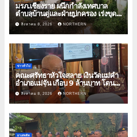
มรภ.เชียงราย ผนึกกำลังเทศบาล
ตำบลบ้านดู่และฝ่ายปกครอง เร่งขุด
ลอกสิ่งกีดขวางทางน้ำ ป้องกันและลด
สิงหาคม 8, 2026
NORTHERN
ปัญหาน้ำท่วม
ข่าวทั่วไป
คณะศรัทธาหัวใจสลาย เงินวัดแม่คำ
อำเภอแม่จัน เกือบ 9 ล้านบาท โดน
แก๊งคอลเซ็นเตอร์หลอกให้โอนข้าม
สิงหาคม 8, 2026
NORTHERN
ปีกว่า 66 บัญชี
ยาเสพติด