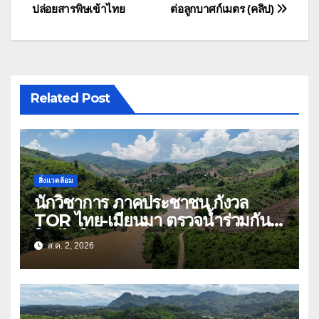
เรื่อง
ปล่อยสารพิษเข้าไทย
ต่อลูกบาศก์เมตร (คลิป)
Related Post
สิ่งแวดล้อม
นักวิชาการ ภาคประชาชน กังวล
TOR ไทย-เมียนมา ตรวจน้ำร่วมกัน
ใครได้ใครเสีย
ส.ค. 2, 2026