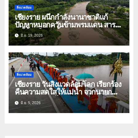
สิ่งแวดล้อม
เชียงราย ผนึกกำลังนานาชาติแก้
ปัญหาหมอกควันข้ามพรมแดน สาร
ปนเปื้อนในลุ่มน้ำกก
มิ.ย. 19, 2026
สิ่งแวดล้อม
เชียงราย วันสิ่งแวดล้อมโลก เรียกร้อง
คืนความสดใสให้แม่น้ำ จวกนายก
คณะรัฐมนตรี ไม่มารับฟังปัญหา
มิ.ย. 5, 2026
ประชาชน