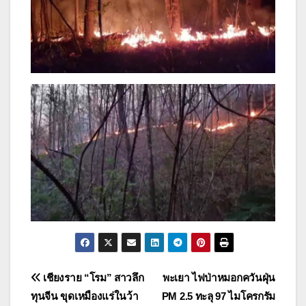
แนะแนว
เชียงราย “โรม” สาวลึก
พะเยา ไฟป่าหมอกควันฝุ่น
ทุนจีน ขุดเหมืองแร่ในว้า
PM 2.5 ทะลุ 97 ไมโครกรัม