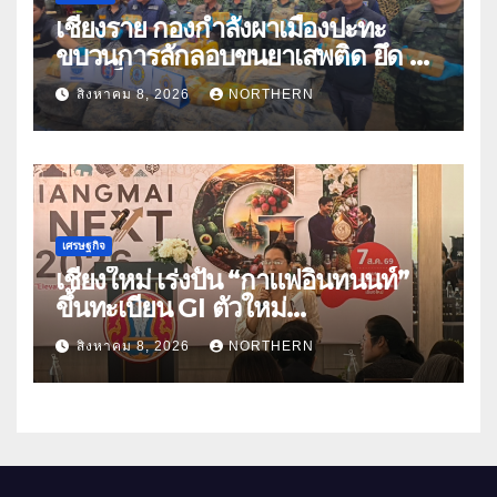
เชียงราย กองกำลังผาเมืองปะทะ
ขบวนการลักลอบขนยาเสพติด ยึด 2
ล้านเม็ด
สิงหาคม 8, 2026
NORTHERN
เศรษฐกิจ
เชียงใหม่ เร่งปั้น “กาแฟอินทนนท์”
ขึ้นทะเบียน GI ตัวใหม่
“CHIANGMAI GI NEXT 2026”
สิงหาคม 8, 2026
NORTHERN
ติดอาวุธผู้ประกอบการ 100 ราย ดัน
สินค้าอัตลักษณ์สู่ตลาดพรีเมียม