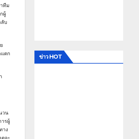
าทีม
ผู้
กลับ
วย
ากแตก
ข่าว HOT
า
ำนวน
ารผู้
ดทาง
าคตจะ