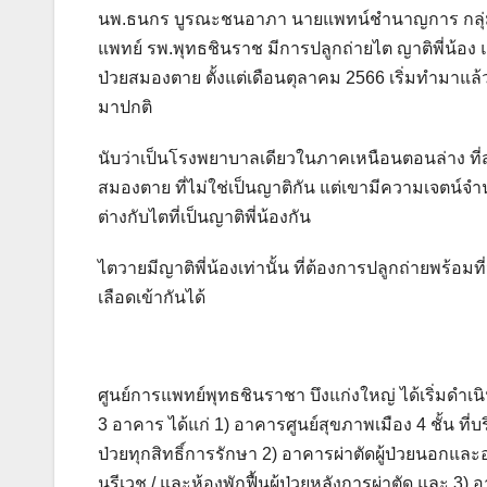
นพ.ธนกร บูรณะชนอาภา นายแพทน์ชำนาญการ กลุ่มงา
แพทย์ รพ.พุทธชินราช มีการปลูกถ่ายไต ญาติพี่น้อง 
ป่วยสมองตาย ตั้งแต่เดือนตุลาคม 2566 เริ่มทำมาแล้
มาปกติ
นับว่าเป็นโรงพยาบาลเดียวในภาคเหนือนตอนล่าง ที่ส
สมองตาย ที่ไม่ใช่เป็นญาติกัน แต่เขามีความเจตน์
ต่างกับไตที่เป็นญาติพี่น้องกัน
ไตวายมีญาติพี่น้องเท่านั้น ที่ต้องการปลูกถ่ายพร้อ
เลือดเข้ากันได้
ศูนย์การแพทย์พุทธชินราชา บึงแก่งใหญ่ ได้เริ่มดำเนิ
3 อาคาร ได้แก่ 1) อาคารศูนย์สุขภาพเมือง 4 ชั้น ที
ป่วยทุกสิทธิ์การรักษา 2) อาคารผ่าตัดผู้ป่วยนอกและ
นรีเวช / และห้องพักฟื้นผู้ป่วยหลังการผ่าตัด และ 3