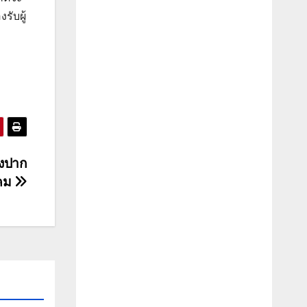
รับผู้
็งปาก
าคม