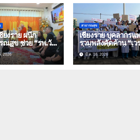
ข
สาธารณสุข
เชียงราย ผนึก
เชียงราย บุคลากรแพ
ณสุข ช่วย “รพ.วัด
รวมพลังคัดค้าน “เวร
ลากั้งเพื่อสังคม”
ชั่วโมง” ลั่นคนไม่ใช่ห
5, 2026
มี.ค. 16, 2026
ื่อมสิทธิ์ สปสช. เดิน
ยนต์!
รกิจเพื่อผู้ป่วย
อย่างยั่งยืน