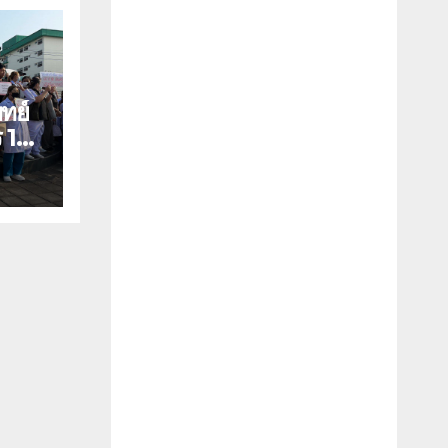
ทย์
 12
ุ่น