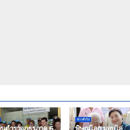
ข่าวทั่วไป
้านตำรวจภูธรภาค 6
พิษณุโลก มอบโล่