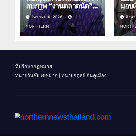
ลบภาพ “งานตลาดนัด”
มอบเง
พลิกโฉมงาน “เกษตร
สิ่งข
สิงหาคม 6, 2026
สิงห
รุ่งเรืองเมืองสองแคว 69”
ธิดา ข้าราชการตำรวจ
มุ่งประโยชน์เกษตรกร ดึง
NORTHERN
จังหว
NORTH
นวัตกรรม-จับคู่ธุรกิจดัน
สินค้าเกษตรสู่สากล
(คลิป)
ที่ปรึกษากฎหมาย
ทนายวันชัย เดชมาก | ทนายอดุลย์ อ้นคูเมือง