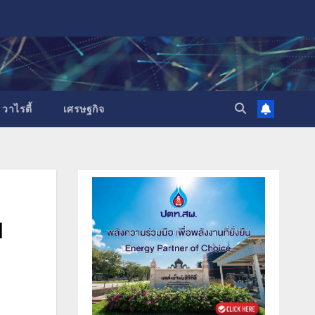
วาไรตี้
เศรษฐกิจ
ย