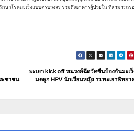
ารรักษาโรคมะเร็งแบบครบวงจร รวมถึงอาคารผู้ป่วยใน ที่สามารถรอง
พะเยา kick off รณรงค์ฉีดวัคซีนป้องกันมะเร
รประชาชน
มดลูก HPV นักเรียนหญิง รร.พะเยาพิทย