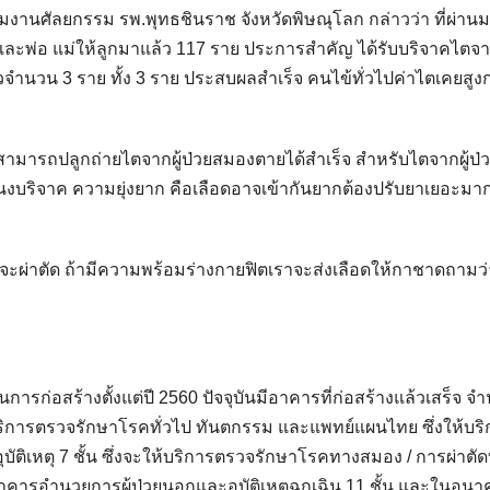
นศัลยกรรม รพ.พุทธชินราช จังหวัดพิษณุโลก กล่าวว่า ที่ผ่านม
และพ่อ แม่ให้ลูกมาแล้ว 117 ราย ประการสำคัญ ได้รับบริจาคไตจาก
วจำนวน 3 ราย ทั้ง 3 ราย ประสบผลสำเร็จ คนไข้ทั่วไปค่าไตเคยสูง
ามารถปลูกถ่ายไตจากผู้ป่วยสมองตายได้สำเร็จ สำหรับไตจากผู้ป่
จำนงบริจาค ความยุ่งยาก คือเลือดอาจเข้ากันยากต้องปรับยาเยอะม
มที่จะผ่าตัด ถ้ามีความพร้อมร่างกายฟิตเราจะส่งเลือดให้กาชาดถามว่
นการก่อสร้างตั้งแต่ปี 2560 ปัจจุบันมีอาคารที่ก่อสร้างแล้วเสร็จ จ
่บริการตรวจรักษาโรคทั่วไป ทันตกรรม และแพทย์แผนไทย ซึ่งให้บริก
อุบัติเหตุ 7 ชั้น ซึ่งจะให้บริการตรวจรักษาโรคทางสมอง / การผ่าตั
) อาคารอำนวยการผู้ป่วยนอกและอุบัติเหตุฉุกเฉิน 11 ชั้น และในอน