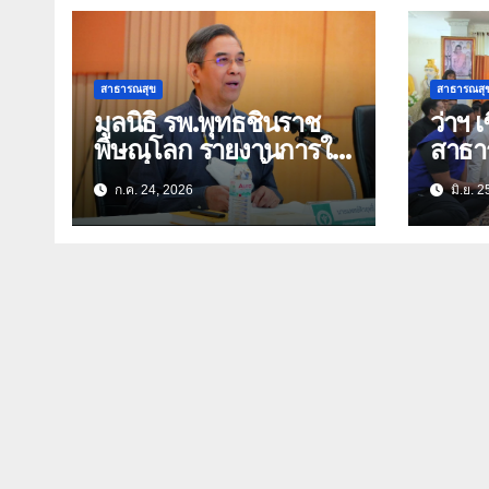
สาธารณสุข
สาธารณสุ
มูลนิธิ รพ.พุทธชินราช
ว่าฯ 
พิษณุโลก รายงานการใช้
สาธาร
จ่ายเงินบริจาค ซื้อ
ห้วยป
ก.ค. 24, 2026
มิ.ย. 2
อุปกรณ์การแพทย์ที่ทัน
เร่งเช
สมัย
หน้าภา
ยากไร้