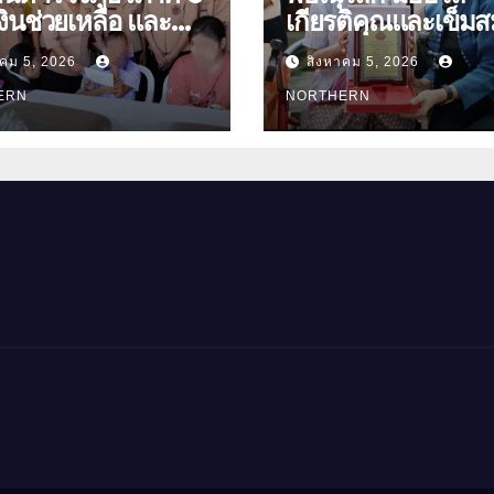
ินช่วยเหลือ และ
เกียรติคุณและเข็มส
องบำรุงขวัญ บุตร-
ย่า อายุ 100 ปี “นางจอม
าคม 5, 2026
สิงหาคม 5, 2026
นุ่มเนตร” ตำบลบ้าน
ัดอุทัยธานี
ERN
อำเภอเมือง
NORTHERN