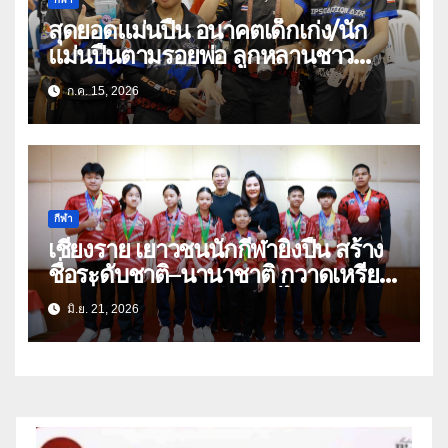
สุดยอดแม่นปืน อนาคตเด็กเก่ง/นัก
แม่นปืนตามรอยพ่อ ลูกหลานชาว
เชียงรายแท้
ก.ค. 15, 2026
กีฬา
เชียงราย เยาวชนนักกีฬายิงปืน สร้าง
ชื่อระดับชาติ–นานาชาติ กวาดเหรียญ
ต่อเนื่อง พร้อมติดทีมชาติไทยลุยเวที
มิ.ย. 21, 2026
โลก