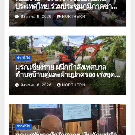
ประเทศไทย ร่วมประชุมภูมิภาคชา
อาเซียน ATO 2026 ที่อินโดนีเซีย
สิงหาคม 9, 2026
NORTHERN
หารืออนาคตอุตสาหกรรมชา
ท่ามกลางความท้าทายโลก
ข่าวทั่วไป
มรภ.เชียงราย ผนึกกำลังเทศบาล
ตำบลบ้านดู่และฝ่ายปกครอง เร่งขุด
ลอกสิ่งกีดขวางทางน้ำ ป้องกันและลด
สิงหาคม 8, 2026
NORTHERN
ปัญหาน้ำท่วม
ข่าวทั่วไป