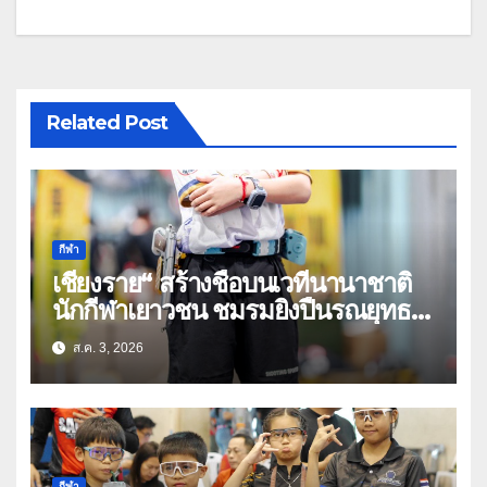
Related Post
กีฬา
เชียงราย“ สร้างชื่อบนเวทีนานาชาติ
นักกีฬาเยาวชน ชมรมยิงปืนรณยุทธ
อัดลมเบาเชียงราย คว้าหลายรางวัล
ส.ค. 3, 2026
ในศึก THPSA IPSC Action Air
Level 3
กีฬา