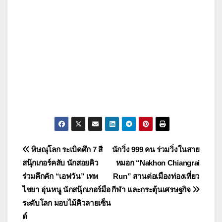
แนะแนว
พิษณุโลก ระเบิดศึก 7 สี
นักวิ่ง 999 คน ร่วมวิ่งในสาย
สนุ๊กเกอร์คลับ นักสอยคิว
หมอก “Nakhon Chiangrai
เรื่อง
ร่วมคึกคัก “เอฟวัน” เทพ
Run” สานต่อเมืองท่องเที่ยว
ไชยา อุ่นหนู นักสนุ๊กเกอร์มือ
กีฬา และกระตุ้นเศรษฐกิจ
ระดับโลก มอบไม้คิวลายเซ็น
ต์