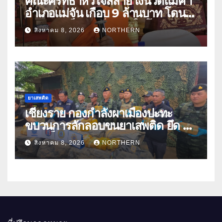
คณะศรัทธาหัวใจสลาย เงินวัดแม่คำ
อำเภอแม่จัน เกือบ 9 ล้านบาท โดน
แก๊งคอลเซ็นเตอร์หลอกให้โอนข้าม
สิงหาคม 8, 2026
NORTHERN
ปีกว่า 66 บัญชี
ยาเสพติด
เชียงราย กองกำลังผาเมืองปะทะ
ขบวนการลักลอบขนยาเสพติด ยึด 2
ล้านเม็ด
สิงหาคม 8, 2026
NORTHERN