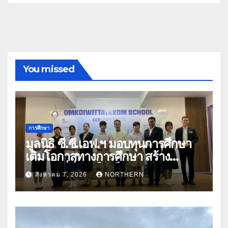
You missed
การศึกษา
มูลนิธิ ซี.ซี.เอฟ.ฯ มอบทุนการศึกษา
เติมโอกาสทางการศึกษา สร้าง
อนาคตที่มั่นคงให้เด็กและเยาวชน
สิงหาคม 7, 2026
NORTHERN
ด้อยโอกาส