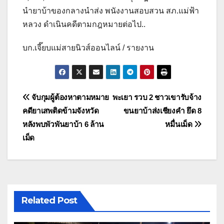
นำยาบ้าของกลางนำส่ง พนังงานสอบสวน สภ.แม่ฟ้า
หลวง ดำเนินคดีตามกฎหมายต่อไป..
บก.เจี๊ยบแม่สายนิวส์ออนไลน์ / รายงาน
แนะแนว
จับกุมผู้ต้องหาตามหมาย
พะเยา รวบ 2 ชาวเขารับจ้าง
คดียาเสพติดข้ามจังหวัด
ขนยาบ้าส่งเชียงคำ ยึด 8
เรื่อง
หลังพบพัวพันยาบ้า 6 ล้าน
หมื่นเม็ด
เม็ด
Related Post