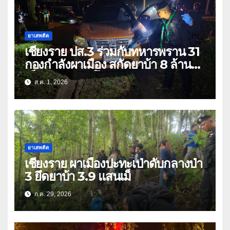
ยาเสพติด
เชียงราย ปส.3 ร่วมกับทหารพราน 31
กองกำลังผาเมือง สกัดยาบ้า 8 ล้าน
เม็ด เครือข่าย โล่ง แซ่ลี
ส.ค. 1, 2026
ยาเสพติด
เชียงราย ผาเมืองปะทะเป่าดับกลางป่า
3 ยึดยาบ้า 3.9 แสนเม็
ก.ค. 29, 2026