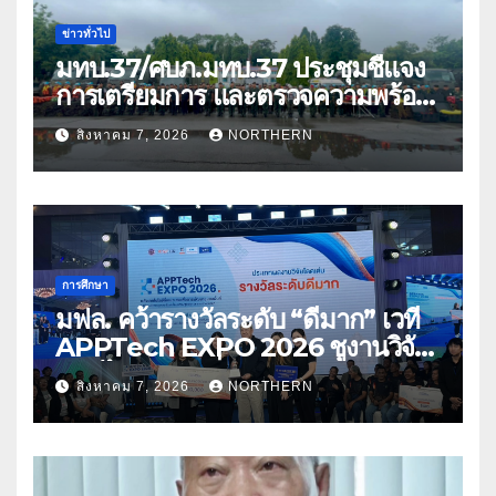
ข่าวทั่วไป
มทบ.37/ศบภ.มทบ.37 ประชุมชี้แจง
การเตรียมการ และตรวจความพร้อม
ด้านการบรรเทาสาธารณภัย
สิงหาคม 7, 2026
NORTHERN
การศึกษา
มฟล. คว้ารางวัลระดับ “ดีมาก” เวที
APPTech EXPO 2026 ชูงานวิจัย
สมุนไพร ขับเคลื่อนนวัตกรรมสู่เชิง
สิงหาคม 7, 2026
NORTHERN
พาณิชย์