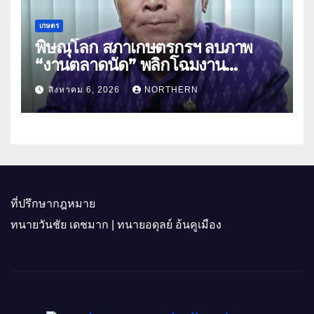
เกษตร
พิษณุโลก สภาเกษตรกรฯ ลบภาพ
“งานตลาดนัด” พลิกโฉมงาน
“เกษตรรุ่งเรืองเมืองสองแคว 69” มุ่ง
สิงหาคม 6, 2026
NORTHERN
ประโยชน์เกษตรกร ดึงนวัตกรรม-จับ
คู่ธุรกิจดันสินค้าเกษตรสู่สากล (คลิป)
ที่ปรึกษากฎหมาย
ทนายวันชัย เดชมาก | ทนายอดุลย์ อ้นคูเมือง