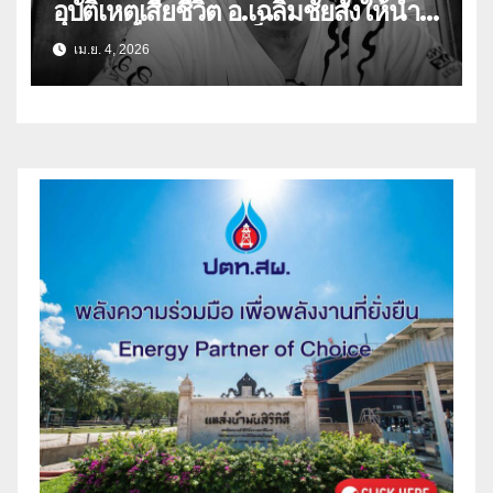
อุบัติเหตุเสียชีวิต อ.เฉลิมชัยสั่งให้นำ
ร่างเผาที่วัดร่องขุ่นเป็นศพแรก
เม.ย. 4, 2026