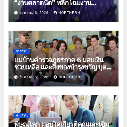
“งานตลาดนัด” พลิกโฉมงาน
“เกษตรรุ่งเรืองเมืองสองแคว 69” มุ่ง
สิงหาคม 6, 2026
NORTHERN
ประโยชน์เกษตรกร ดึงนวัตกรรม-จับ
คู่ธุรกิจดันสินค้าเกษตรสู่สากล (คลิป)
ข่าวทั่วไป
แม่บ้านตำรวจภูธรภาค 6 มอบเงิน
ช่วยเหลือ และสิ่งของบำรุงขวัญ บุตร-
ธิดา ข้าราชการตำรวจจังหวัด
สิงหาคม 5, 2026
NORTHERN
อุทัยธานี
ข่าวทั่วไป
พิษณุโลก มอบโล่เกียรติคุณและเข็ม