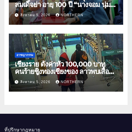
สมเด็จย่า อายุ 100 ปี “นางจอม นุ่ม
เนตร” ตำบลบ้านกร่าง อำเภอเมือง
สิงหาคม 5, 2026
NORTHERN
อาชญากรรม
เชียงราย ตั้งค่าหัว 100,000 บาท
คนร้ายชิงทองเชียงของ ลาวพบเสื้อผ้า
คนร้ายตั้งจุดตรวจตามเส้นทาง
สิงหาคม 5, 2026
NORTHERN
ที่ปรึกษากฎหมาย