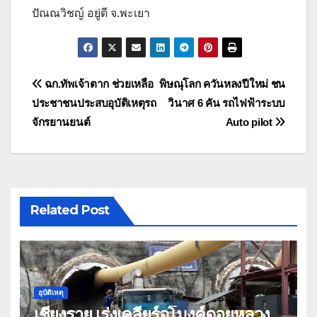
ปัณณวิชญ์ อยู่ดี จ.พะเยา
แนะแนว
ฉก.ทัพเจ้าตาก ช่วยเหลือ
พิษณุโลก ควันหลงปีใหม่ ชน
ประชาชนประสบอุบัติเหตุรถ
วินาศ 6 คัน รถไฟฟ้าระบบ
เรื่อง
จักรยานยนต์
Auto pilot
Related Post
อุบัติเหตุ
เชียงราย เร่งเคลียร์อุโมงค์ดอยหลวง