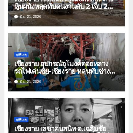
หินผนังหลุดทับคนงานดับ 2 เจ็บ 2
ทั้งหมดล้วนคนกาญจนบุรี-เมียนมา
มิ.ย. 21, 2026
อุบัติเหตุ
เชียงราย อุปกรณ์อุโมงค์ดอยหลวง
รถไฟเด่นชัย-เชียงราย หล่นทับช่าง
เสียชีวิต 2 ราย สาหัส 2
มิ.ย. 21, 2026
อุบัติเหตุ
เชียงราย เลขาคนสนิท อ.เฉลิมชัย