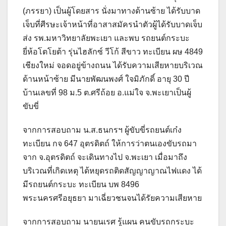
(ภรรยา) เป็นผู้โดยสาร นั่งมาทางด้านซ้าย ได้รับบาด
เจ็บที่ศีรษะเจ้าหน้าที่อาสาสมัครนำตัวผู้ได้รับบาดเจ็บ
ส่ง รพ.มหาวิทยาลัยพะเยา และพบ รถยนต์กระบะ
ยี่ห้อโตโยต้า รุ่นไฮลักซ์ วีโก้ สีขาว ทะเบียน ผษ 4849
เชียงใหม่ จอดอยู่ข้างถนน ได้รับความเสียหายบริเวณ
ด้านหน้าซ้าย มีนายพัฒนพงศ์ ใจมิภักดิ์ อายุ 30 ปี
บ้านเลขที่ 98 ม.5 ต.ศรีถ้อย อ.แม่ใจ จ.พะเยาเป็นผู้
ขับขี่
จากการสอบถาม น.ส.ธนกรฯ ผู้ขับขี่รถยนต์เก๋ง
ทะเบียน กจ 647 อุตรดิตถ์ ให้การว่าตนเองขับรถมา
จาก จ.อุตรดิตถ์ จะเดินทางไป จ.พะเยา เมื่อมาถึง
บริเวณที่เกิดเหตุ ได้หยุดรถติดสัญญาญาณไฟแดง ได้
มีรถยนต์กระบะ ทะเบียน บพ 8496
พระนครศรีอยุธยา มาเฉี่ยวชนจนได้รัยความเสียหาย
จากการสอบถาม นายนเรศ รู้แผน คนขับรถกระบะ