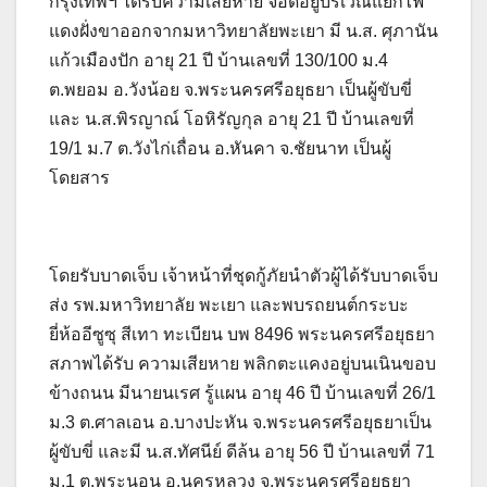
กรุงเทพฯ ได้รับความเสียหาย จอดอยู่บริเวณแยกไฟ
แดงฝั่งขาออกจากมหาวิทยาลัยพะเยา มี น.ส. ศุภานัน
แก้วเมืองปัก อายุ 21 ปี บ้านเลขที่ 130/100 ม.4
ต.พยอม อ.วังน้อย จ.พระนครศรีอยุธยา เป็นผู้ขับขี่
และ น.ส.พิรญาณ์ โอหิรัญกุล อายุ 21 ปี บ้านเลขที่
19/1 ม.7 ต.วังไก่เถื่อน อ.หันคา จ.ชัยนาท เป็นผู้
โดยสาร
โดยรับบาดเจ็บ เจ้าหน้าที่ชุดกู้ภัยนำตัวผู้ได้รับบาดเจ็บ
ส่ง รพ.มหาวิทยาลัย พะเยา และพบรถยนต์กระบะ
ยี่ห้ออีซูซุ สีเทา ทะเบียน บพ 8496 พระนครศรีอยุธยา
สภาพได้รับ ความเสียหาย พลิกตะแคงอยู่บนเนินขอบ
ข้างถนน มีนายนเรศ รู้แผน อายุ 46 ปี บ้านเลขที่ 26/1
ม.3 ต.ศาลเอน อ.บางปะหัน จ.พระนครศรีอยุธยาเป็น
ผู้ขับขี่ และมี น.ส.ทัศนีย์ ดีล้น อายุ 56 ปี บ้านเลขที่ 71
ม.1 ต.พระนอน อ.นครหลวง จ.พระนครศรีอยุธยา