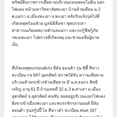
ทรัพย์สินราชการเสียหายบริเวณถนนพหลโยธิน แยก
ไฟแดง หน้ามหาวิทยาลัยพะเยา บ้านห้วยเคียน ม.2
ต.แม่กา อ.เมืองพะเยา จ.พะเยา หลังรับแจ้งรุดไปที่
เกิดเหตุพร้อมด้วย มูลนิธิลือชา ชุดบรรเทา
สาธารณภัยเทศบาลตำบลแม่กา และรถกู้ชีพกู้ภัย
รพ.มพะเยา ไปตรวจที่เกิดเหตุ และช่วยเหลือผู้บาด
เจ็บ
ที่เกิดเหตุพบรถยนต์เก๋ง ยี่ห้อ ฮอนด้า รุ่น ซิตี้ สีขาว
ทะเบียน กจ 647 อุตรดิตถ์ สภาพได้รับ ความเสียหาย
บริเวณท้ายรถข้างซ้ายเสียหาย มี น.ส.ธนกร สิทธิ
เจริญ อายุ 61 ปี บ้านเลขที่ 32 ม.3 ต.ท่าเสา อ.เมือง
อุตรดิตถ์ จ.อุตรดิตถ์ คนขับ จอดอยู่บริเวณแยกไฟแดง
ฝั่งขาเข้าเมืองพะเยา และพบรถจักรยานยนต์ ยี่ห้อ
ฮอนด้า รุ่นสกู้ปปี้ ไอ สีขาวดำ ทะเบียน พนค 167