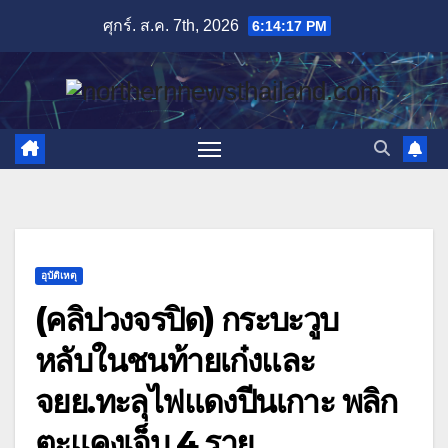
Skip
ศุกร์. ส.ค. 7th, 2026
6:14:18 PM
to
content
อุบัติเหตุ
(คลิปวงจรปิด) กระบะวูบ
หลับในชนท้ายเก๋งและ
จยย.ทะลุไฟแดงปีนเกาะ พลิก
ตะแคงเจ็บ 4 ราย