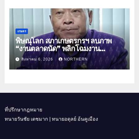
เกษตร
พิษณุโลก สภาเกษตรกรฯ ลบภาพ
“งานตลาดนัด” พลิกโฉมงาน
“เกษตรรุ่งเรืองเมืองสองแคว 69” มุ่ง
สิงหาคม 6, 2026
NORTHERN
ประโยชน์เกษตรกร ดึงนวัตกรรม-จับ
คู่ธุรกิจดันสินค้าเกษตรสู่สากล (คลิป)
ที่ปรึกษากฎหมาย
ทนายวันชัย เดชมาก | ทนายอดุลย์ อ้นคูเมือง