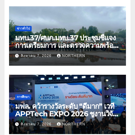
ข่าวทั่วไป
มทบ.37/ศบภ.มทบ.37 ประชุมชี้แจง
การเตรียมการ และตรวจความพร้อม
ด้านการบรรเทาสาธารณภัย
สิงหาคม 7, 2026
NORTHERN
การศึกษา
มฟล. คว้ารางวัลระดับ “ดีมาก” เวที
APPTech EXPO 2026 ชูงานวิจัย
สมุนไพร ขับเคลื่อนนวัตกรรมสู่เชิง
สิงหาคม 7, 2026
NORTHERN
พาณิชย์