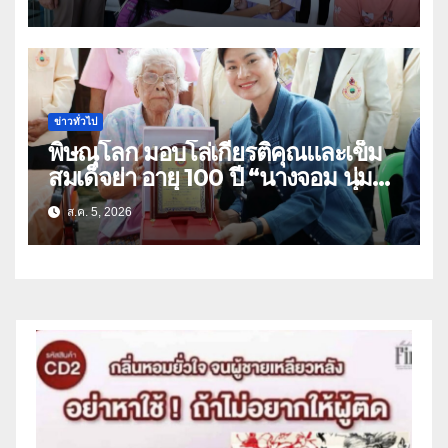
อุทัยธานี
ข่าวทั่วไป
พิษณุโลก มอบโล่เกียรติคุณและเข็ม
สมเด็จย่า อายุ 100 ปี “นางจอม นุ่ม
เนตร” ตำบลบ้านกร่าง อำเภอเมือง
ส.ค. 5, 2026