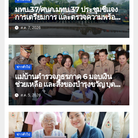
มทบ.37/ศบภ.มทบ.37 ประชุมชี้แจง
การเตรียมการ และตรวจความพร้อม
ด้านการบรรเทาสาธารณภัย
ส.ค. 7, 2026
ข่าวทั่วไป
แม่บ้านตำรวจภูธรภาค 6 มอบเงิน
ช่วยเหลือ และสิ่งของบำรุงขวัญ บุตร-
ธิดา ข้าราชการตำรวจจังหวัด
ส.ค. 5, 2026
อุทัยธานี
ข่าวทั่วไป