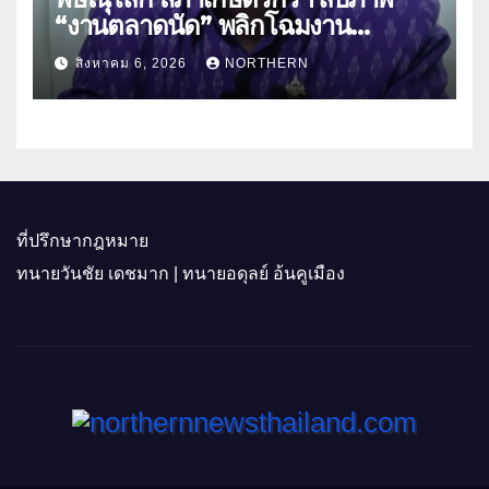
“งานตลาดนัด” พลิกโฉมงาน
“เกษตรรุ่งเรืองเมืองสองแคว 69” มุ่ง
สิงหาคม 6, 2026
NORTHERN
ประโยชน์เกษตรกร ดึงนวัตกรรม-จับ
คู่ธุรกิจดันสินค้าเกษตรสู่สากล (คลิป)
ที่ปรึกษากฎหมาย
ทนายวันชัย เดชมาก | ทนายอดุลย์ อ้นคูเมือง