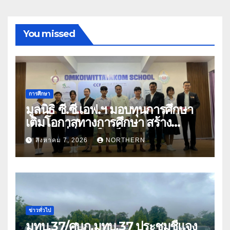
You missed
การศึกษา
มูลนิธิ ซี.ซี.เอฟ.ฯ มอบทุนการศึกษา
เติมโอกาสทางการศึกษา สร้าง
อนาคตที่มั่นคงให้เด็กและเยาวชน
สิงหาคม 7, 2026
NORTHERN
ด้อยโอกาส
ข่าวทั่วไป
มทบ.37/ศบภ.มทบ.37 ประชุมชี้แจง