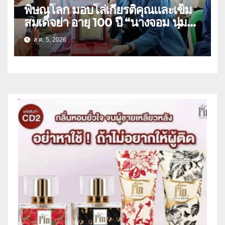
พิษณุโลก มอบโล่เกียรติคุณและเข็ม
สมเด็จย่า อายุ 100 ปี “นางจอม นุ่ม
เนตร” ตำบลบ้านกร่าง อำเภอเมือง
ส.ค. 5, 2026