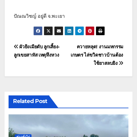
ปัณณวิชญ์ อยู่ดี จ.พะเยา
แนะแนว
ผัวยิงเมียดับ ลูกเลี้ยง-
ควายหลุด! งานมหกรรม
ลูกเขยสาหัส เหตุหึงหวง
เกษตร ไล่ขวิดชาวบ้านต้อง
เรื่อง
ใช้ยาสลบยิง
Related Post
ข่าวทั่วไป