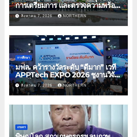
การเตรียมการ และตรวจความพร้อม
ด้านการบรรเทาสาธารณภัย
สิงหาคม 7, 2026
NORTHERN
การศึกษา
มฟล. คว้ารางวัลระดับ “ดีมาก” เวที
APPTech EXPO 2026 ชูงานวิจัย
สมุนไพร ขับเคลื่อนนวัตกรรมสู่เชิง
สิงหาคม 7, 2026
NORTHERN
พาณิชย์
เกษตร
พิษณุโลก สภาเกษตรกรฯ ลบภาพ