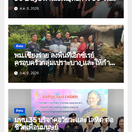
พิชิตยาเสพติด” ปราบปรามกวาดล้าง
ส.ค. 8, 2026
ยาเสพติดสถานบันเทิง พบสารเสพติด
4 ราย
สังคม
พม.เชียงราย ลงพื้นที่เอ็กซ์เรย์
ครอบครัวกลุ่มเปราะบาง และให้กำลัง
ใจผู้ได้รับผลกระทบจากน้ำป่าไหล
ก.ค. 2, 2026
หลาก-ดินโคลนถล่ม
สังคม
มทบ.35 บริจาคอวัยวะและโลหิต ต่อ
ชีวิตเพื่อนมนุษย์