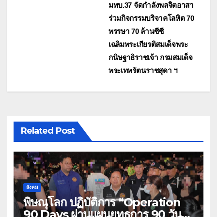
มทบ.37 จัดกำลังพลจิตอาสา
เรื่อง
ร่วมกิจกรรมบริจาคโลหิต 70
พรรษา 70 ล้านซีซี
เฉลิมพระเกียรติสมเด็จพระ
กนิษฐาธิราชเจ้า กรมสมเด็จ
พระเทพรัตนราชสุดา ฯ
Related Post
สังคม
พิษณุโลก ปฏิบัติการ “Operation
90 Days ผ่านแผนยุทธการ 90 วัน