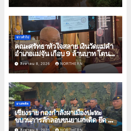
ปัญหาน้ำท่วม
ข่าวทั่วไป
คณะศรัทธาหัวใจสลาย เงินวัดแม่คำ
อำเภอแม่จัน เกือบ 9 ล้านบาท โดน
แก๊งคอลเซ็นเตอร์หลอกให้โอนข้าม
สิงหาคม 8, 2026
NORTHERN
ปีกว่า 66 บัญชี
ยาเสพติด
เชียงราย กองกำลังผาเมืองปะทะ
ขบวนการลักลอบขนยาเสพติด ยึด 2
ล้านเม็ด
สิงหาคม 8, 2026
NORTHERN