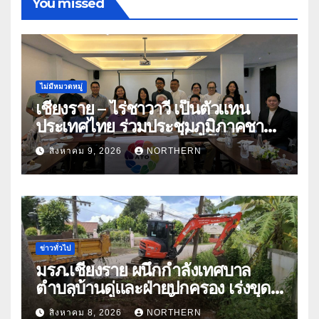
You missed
ไม่มีหมวดหมู่
เชียงราย – ไร่ชาวาวี เป็นตัวแทน
ประเทศไทย ร่วมประชุมภูมิภาคชา
อาเซียน ATO 2026 ที่อินโดนีเซีย
สิงหาคม 9, 2026
NORTHERN
หารืออนาคตอุตสาหกรรมชา
ท่ามกลางความท้าทายโลก
ข่าวทั่วไป
มรภ.เชียงราย ผนึกกำลังเทศบาล
ตำบลบ้านดู่และฝ่ายปกครอง เร่งขุด
ลอกสิ่งกีดขวางทางน้ำ ป้องกันและลด
สิงหาคม 8, 2026
NORTHERN