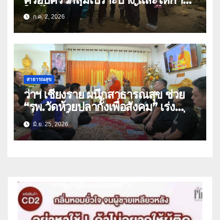
ใจผู้ได้รับผลกระทบจากน้ำป่าไหล
ก.ค. 2, 2026
หลาก-ดินโคลนถล่ม
สาธารณสุข
ว่าฯ เชียงราย ผนึกสาธารณสุข ช่วย
“รพ.วัดห้วยปลากั้งเพื่อสังคม” เร่ง
เชื่อมสิทธิ์ สปสช. เดินหน้าภารกิจเพื่อ
มิ.ย. 25, 2026
ผู้ป่วยยากไร้อย่างยั่งยืน