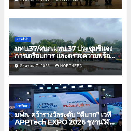
ด้อยโอกาส
ข่าวทั่วไป
มทบ.37/ศบภ.มทบ.37 ประชุมชี้แจง
การเตรียมการ และตรวจความพร้อม
ด้านการบรรเทาสาธารณภัย
สิงหาคม 7, 2026
NORTHERN
การศึกษา
มฟล. คว้ารางวัลระดับ “ดีมาก” เวที
APPTech EXPO 2026 ชูงานวิจัย
สมุนไพร ขับเคลื่อนนวัตกรรมสู่เชิง