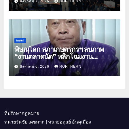
สิงหาคม 7, 2026
NORTHERN
พาณิชย์
เกษตร
พิษณุโลก สภาเกษตรกรฯ ลบภาพ
“งานตลาดนัด” พลิกโฉมงาน
“เกษตรรุ่งเรืองเมืองสองแคว 69” มุ่ง
สิงหาคม 6, 2026
NORTHERN
ประโยชน์เกษตรกร ดึงนวัตกรรม-จับ
คู่ธุรกิจดันสินค้าเกษตรสู่สากล (คลิป)
ที่ปรึกษากฎหมาย
ทนายวันชัย เดชมาก | ทนายอดุลย์ อ้นคูเมือง