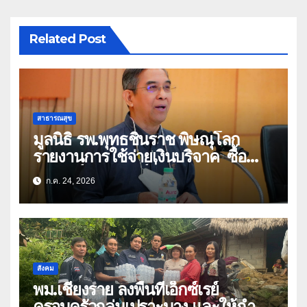
Related Post
สาธารณสุข
มูลนิธิ รพ.พุทธชินราช พิษณุโลก
รายงานการใช้จ่ายเงินบริจาค ซื้อ
อุปกรณ์การแพทย์ที่ทันสมัย
ก.ค. 24, 2026
สังคม
พม.เชียงราย ลงพื้นที่เอ็กซ์เรย์
ครอบครัวกลุ่มเปราะบาง และให้กำลัง