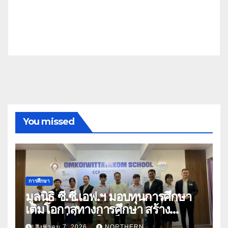
You missed
การศึกษา
มูลนิธิ ซี.ซี.เอฟ.ฯ มอบทุนการศึกษา
เติมโอกาสทางการศึกษา สร้าง
อนาคตที่มั่นคงให้เด็กและเยาวชน
สิงหาคม 7, 2026
NORTHERN