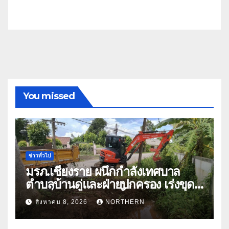
You missed
ข่าวทั่วไป
มรภ.เชียงราย ผนึกกำลังเทศบาล
ตำบลบ้านดู่และฝ่ายปกครอง เร่งขุด
ลอกสิ่งกีดขวางทางน้ำ ป้องกันและลด
สิงหาคม 8, 2026
NORTHERN
ปัญหาน้ำท่วม