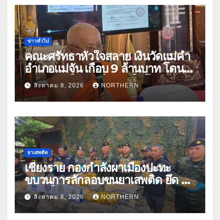
ข่าวทั่วไป
คณะศรัทธาหัวใจสลาย เงินวัดแม่คำ
อำเภอแม่จัน เกือบ 9 ล้านบาท โดน
แก๊งคอลเซ็นเตอร์หลอกให้โอนข้าม
สิงหาคม 8, 2026
NORTHERN
ปีกว่า 66 บัญชี
ยาเสพติด
เชียงราย กองกำลังผาเมืองปะทะ
ขบวนการลักลอบขนยาเสพติด ยึด 2
ล้านเม็ด
สิงหาคม 8, 2026
NORTHERN