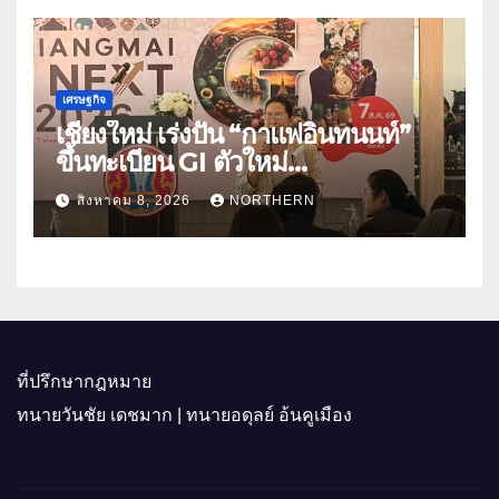
เศรษฐกิจ
เชียงใหม่ เร่งปั้น “กาแฟอินทนนท์”
ขึ้นทะเบียน GI ตัวใหม่
“CHIANGMAI GI NEXT 2026”
สิงหาคม 8, 2026
NORTHERN
ติดอาวุธผู้ประกอบการ 100 ราย ดัน
สินค้าอัตลักษณ์สู่ตลาดพรีเมียม
ที่ปรึกษากฎหมาย
ทนายวันชัย เดชมาก | ทนายอดุลย์ อ้นคูเมือง