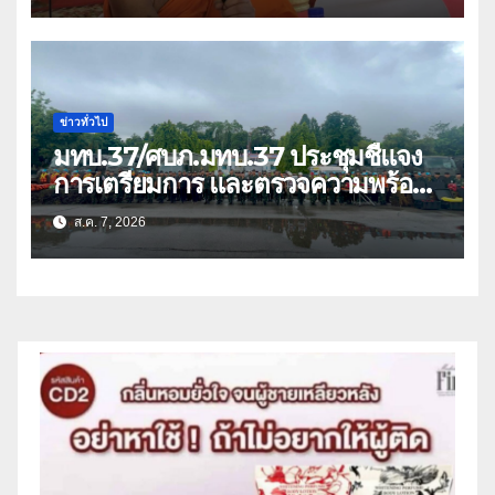
ข่าวทั่วไป
มทบ.37/ศบภ.มทบ.37 ประชุมชี้แจง
การเตรียมการ และตรวจความพร้อม
ด้านการบรรเทาสาธารณภัย
ส.ค. 7, 2026