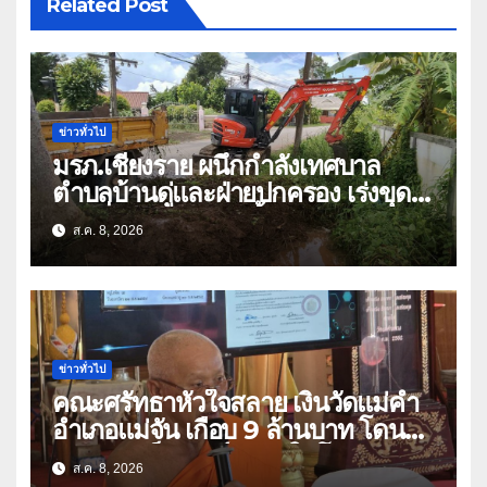
Related Post
ข่าวทั่วไป
มรภ.เชียงราย ผนึกกำลังเทศบาล
ตำบลบ้านดู่และฝ่ายปกครอง เร่งขุด
ลอกสิ่งกีดขวางทางน้ำ ป้องกันและลด
ส.ค. 8, 2026
ปัญหาน้ำท่วม
ข่าวทั่วไป
คณะศรัทธาหัวใจสลาย เงินวัดแม่คำ
อำเภอแม่จัน เกือบ 9 ล้านบาท โดน
แก๊งคอลเซ็นเตอร์หลอกให้โอนข้ามปีก
ส.ค. 8, 2026
ว่า 66 บัญชี