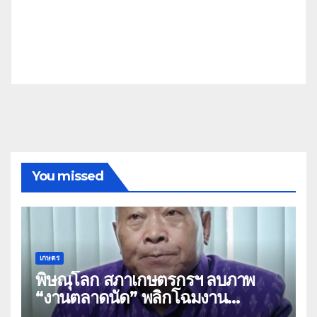
You missed
เกษตร
พิษณุโลก สภาเกษตรกรฯ ลบภาพ
“งานตลาดนัด” พลิกโฉมงาน
“เกษตรรุ่งเรืองเมืองสองแคว 69” มุ่ง