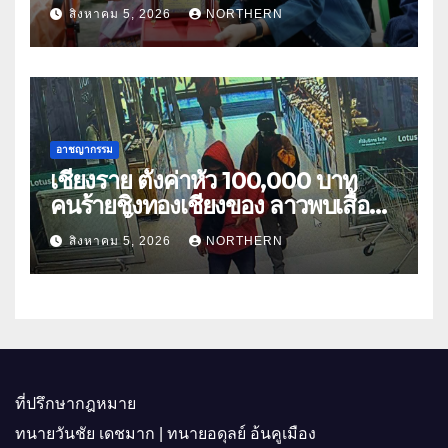
เนตร” ตำบลบ้านกร่าง อำเภอเมือง
สิงหาคม 5, 2026
NORTHERN
อาชญากรรม
เชียงราย ตั้งค่าหัว 100,000 บาท
คนร้ายชิงทองเชียงของ ลาวพบเสื้อผ้า
คนร้ายตั้งจุดตรวจตามเส้นทาง
สิงหาคม 5, 2026
NORTHERN
ที่ปรึกษากฎหมาย
ทนายวันชัย เดชมาก | ทนายอดุลย์ อ้นคูเมือง