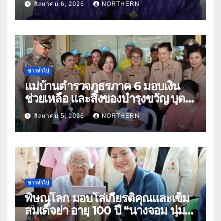
สิงหาคม 6, 2026
NORTHERN
ประโยชน์เกษตรกร ดึงนวัตกรรม-จับ
คู่ธุรกิจดันสินค้าเกษตรสู่สากล (คลิป)
ข่าวทั่วไป
แม่บ้านตำรวจภูธรภาค 6 มอบเงิน
ช่วยเหลือ และสิ่งของบำรุงขวัญ บุตร-
ธิดา ข้าราชการตำรวจจังหวัด
สิงหาคม 5, 2026
NORTHERN
อุทัยธานี
ข่าวทั่วไป
พิษณุโลก มอบโล่เกียรติคุณและเข็ม
สมเด็จย่า อายุ 100 ปี “นางจอม นุ่ม