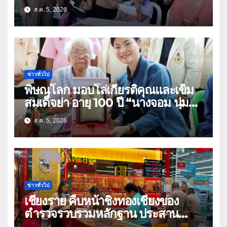
ธิดา ข้าราชการตำรวจจังหวัด
ส.ค. 5, 2026
อุทัยธานี
ข่าวทั่วไป
พิษณุโลก มอบโล่เกียรติคุณและเข็ม
สมเด็จย่า อายุ 100 ปี “นางจอม นุ่ม
เนตร” ตำบลบ้านกร่าง อำเภอเมือง
ส.ค. 5, 2026
ข่าวทั่วไป
เชียงราย คืบหน้าชิงทองเชียงของ
ตำรวจรวบรวมหลักฐาน ประสาน
สปป.ลาว ติดตามจับกุม