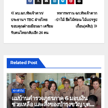
แนะแนว
ผบ.ฉก.ทัพเจ้าตาก/
ทหารพราน ฉก.ทัพเจ้าตาก
ประธานฯ TBC ฝ่ายไทย
-ป่าไม้ ยึดไม้ท่อน-ไม้แปรรูป
เรื่อง
ขอบคุณฝ่ายเมียนมา เตรียม
เถื่อน(คลิป)
รับคนไทยกลับเอีก 24 คน
Related Post
ข่าวทั่วไป
แม่บ้านตำรวจภูธรภาค 6 มอบเงิน
ช่วยเหลือ และสิ่งของบำรุงขวัญ บุตร-