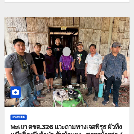
ยาเสพติด
พะเยา ตชด.326 แวะถามทางเจอพิรุธ ผัวทิ้ง