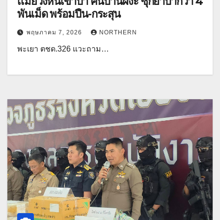
เเมียวิ่งหนีเข้าป่า ค้นบ้านผงะ ซุกยาบ้ากว่า 4
พันเม็ด พร้อมปืน-กระสุน
พฤษภาคม 7, 2026
NORTHERN
พะเยา ตชด.326 แวะถาม…