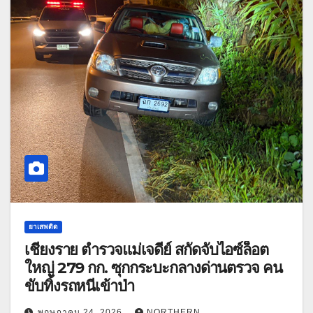
ยาเสพติด
เชียงราย ตำรวจแม่เจดีย์ สกัดจับไอซ์ล็อต
ใหญ่ 279 กก. ซุกกระบะกลางด่านตรวจ คน
ขับทิ้งรถหนีเข้าป่า
พฤษภาคม 24, 2026
NORTHERN