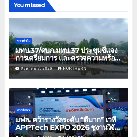
You missed
ข่าวทั่วไป
มทบ.37/ศบภ.มทบ.37 ประชุมชี้แจง
การเตรียมการ และตรวจความพร้อม
ด้านการบรรเทาสาธารณภัย
สิงหาคม 7, 2026
NORTHERN
การศึกษา
มฟล. คว้ารางวัลระดับ “ดีมาก” เวที
APPTech EXPO 2026 ชูงานวิจัย
สมุนไพร ขับเคลื่อนนวัตกรรมสู่เชิง