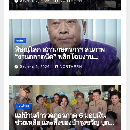
สิงหาคม 7, 2026
NORTHERN
พาณิชย์
เกษตร
พิษณุโลก สภาเกษตรกรฯ ลบภาพ
“งานตลาดนัด” พลิกโฉมงาน
“เกษตรรุ่งเรืองเมืองสองแคว 69” มุ่ง
สิงหาคม 6, 2026
NORTHERN
ประโยชน์เกษตรกร ดึงนวัตกรรม-จับ
คู่ธุรกิจดันสินค้าเกษตรสู่สากล (คลิป)
ข่าวทั่วไป
แม่บ้านตำรวจภูธรภาค 6 มอบเงิน
ช่วยเหลือ และสิ่งของบำรุงขวัญ บุตร-
ธิดา ข้าราชการตำรวจจังหวัด