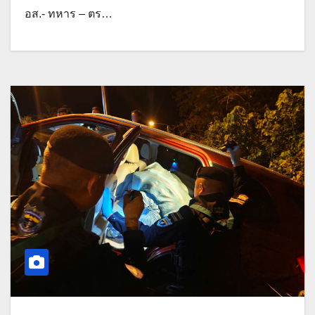
อส.- ทหาร – ตร…