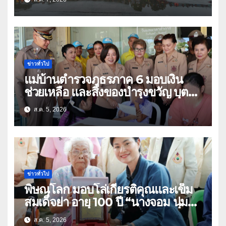
ข่าวทั่วไป
แม่บ้านตำรวจภูธรภาค 6 มอบเงิน
ช่วยเหลือ และสิ่งของบำรุงขวัญ บุตร-
ธิดา ข้าราชการตำรวจจังหวัด
ส.ค. 5, 2026
อุทัยธานี
ข่าวทั่วไป
พิษณุโลก มอบโล่เกียรติคุณและเข็ม
สมเด็จย่า อายุ 100 ปี “นางจอม นุ่ม
เนตร” ตำบลบ้านกร่าง อำเภอเมือง
ส.ค. 5, 2026