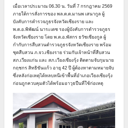
เมื่อเวลาประมาณ 06.30 น. วันที่ 7 กรกฎาคม 2569
ภายใต้การสั่งการของ พล.ต.ต.มานพ เสนากูล ผู้
บังคับการตำรวจภูธรจังหวัดเชียงราย และ
พ.ต.อ.พิพัฒน์ นาระเดช รองผู้บังคับการตำรวจภูธร
จังหวัดเชียงราย โดย พ.ต.อ.พัสกร ธวัชเชียงกูล ผู้
กำกับการสืบสวนตำรวจภูธรจังหวัดเชียงราย พร้อม
ชุดสืบสวน ภ.จว.เชียงราย ร่วมกับเจ้าหน้าที่สืบสวน
สภ.เวียงแก่น และ สภ.เวียงเชียงรุ้ง ติดตามจับกุมนาย
กฤชกร สิทธิขันแก้ว อายุ 42 ปี ผู้ต้องหาตามหมายจับ
ซึ่งหลังก่อเหตุได้หลบหนีเข้าพื้นที่อำเภอเวียงเชียงรุ้ง
ก่อนถูกควบคุมตัวได้พร้อมอาวุธปืนที่ใช้ก่อเหตุ