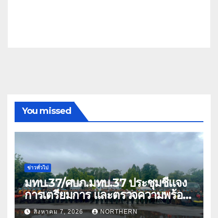
You missed
ข่าวทั่วไป
มทบ.37/ศบภ.มทบ.37 ประชุมชี้แจง
การเตรียมการ และตรวจความพร้อม
ด้านการบรรเทาสาธารณภัย
สิงหาคม 7, 2026
NORTHERN