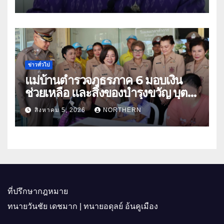
ประโยชน์เกษตรกร ดึงนวัตกรรม-จับ
คู่ธุรกิจดันสินค้าเกษตรสู่สากล (คลิป)
ข่าวทั่วไป
แม่บ้านตำรวจภูธรภาค 6 มอบเงิน
ช่วยเหลือ และสิ่งของบำรุงขวัญ บุตร-
ธิดา ข้าราชการตำรวจจังหวัด
สิงหาคม 5, 2026
NORTHERN
อุทัยธานี
ที่ปรึกษากฎหมาย
ทนายวันชัย เดชมาก | ทนายอดุลย์ อ้นคูเมือง