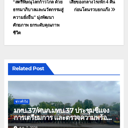
“สตรีพิษณุโลกก้าวไกล ด้วย
เสียของกลางโรงพัก 4 คืน
เรื่อง
ธรรมาภิบาลและนวัตกรรมสู่
ก่อนโดนรวบยกแก๊ง
ความยั่งยืน” มุ่งพัฒนา
ศักยภาพ ยกระดับคุณภาพ
ชีวิต
Related Post
ข่าวทั่วไป
มทบ.37/ศบภ.มทบ.37 ประชุมชี้แจง
การเตรียมการ และตรวจความพร้อม
ด้านการบรรเทาสาธารณภัย
ส.ค. 7, 2026