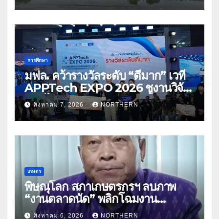
การศึกษา
มฟล. คว้ารางวัลระดับ “ดีมาก” เวที
APPTech EXPO 2026 ชูงานวิจัย
สมุนไพร ขับเคลื่อนนวัตกรรมสู่เชิง
สิงหาคม 7, 2026
NORTHERN
พาณิชย์
เกษตร
พิษณุโลก สภาเกษตรกรฯ ลบภาพ
“งานตลาดนัด” พลิกโฉมงาน
“เกษตรรุ่งเรืองเมืองสองแคว 69” มุ่ง
สิงหาคม 6, 2026
NORTHERN