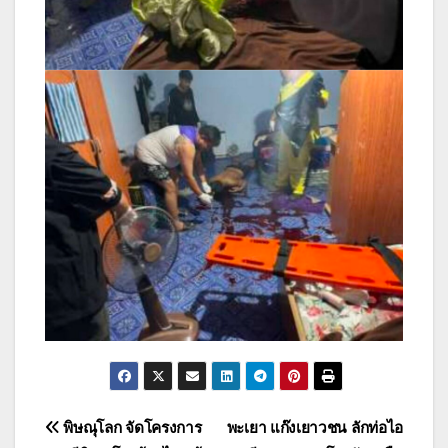
แนะแนว
พิษณุโลก จัดโครงการ
พะเยา แก๊งเยาวชน ลักท่อไอ