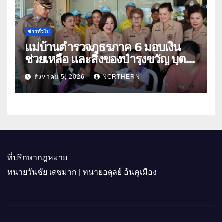
ข่าวทั่วไป
แม่บ้านตำรวจภูธรภาค 6 มอบเงิน
ช่วยเหลือ และสิ่งของบำรุงขวัญ บุตร-
ธิดา ข้าราชการตำรวจจังหวัด
สิงหาคม 5, 2026
NORTHERN
อุทัยธานี
ที่ปรึกษากฎหมาย
ทนายวันชัย เดชมาก | ทนายอดุลย์ อ้นคูเมือง