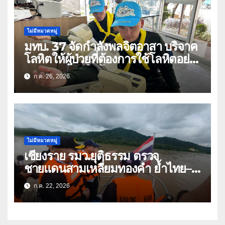
ไม่มีหมวดหมู่
มทบ. 37 จัดกำลังพลจิตอาสา บริจาค
โลหิตให้ผู้ป่วยที่ต้องการใช้โลหิตอย่าง
เร่งด่วน เนื่องในโอกาสวันเฉลิม
ก.ค. 26, 2026
พระชนมพรรษา 74 พรรษา และถวาย
เป็นพระราชกุศลแด่พระบาทสมเด็จ
พระเจ้าอยู่หัว
ไม่มีหมวดหมู่
เชียงราย รมว.ยุติธรรม ตรวจ
ชายแดนสามเหลี่ยมทองคำ ย้ำไทย–
ลาว ผนึกกำลังสกัดยาเสพติด
ก.ค. 22, 2026