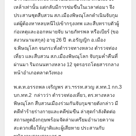
เหล้าเท่านั้น แต่กลับมีการข่มขืนในเวลาต่อมา จึง
ประสานชุดสืบสวน สภ.เมืองพิษณุโลกดำเนินจับกุม
แต่ผู้ต้องหาหลบหนีไปเข้ากรุงเทพ และสืบทราบตัวผู้
ก่อเหตุและออกหมายจับ นายภัทรพล หรือเบียร์ (ขอ
สงวนนามสกุล) อายุ 26 ปี ต.อรัญญิก อ.เมือง
จ.พิษณุโลก จนกระทั่งตำรวจทางหลวง ตำรวจท่อง
เที่ยว และสืบสวน สภ.เมืองพิษณุโลก จับกุมค่ำคืนที่
ผ่านมา ริมถนนทางหลวง 12 จุดรอรถโดยสารกลาง
หน้าอำเภอตลาดวังทอง
พ.ต.ท.อรรถพล เจริญพร สว.ฯรรท.สวญ ส.ทท.1 กก.3
บก.ทท.2 กล่าวว่า ตำรวจท่องเที่ยว, ตร.ทางหลวง
พิษณุโลก สืบสวนเมืองร่วมกันจับกุมชายดังกล่าว มี
คดีทำร้ายร่างกายและคดีข่มขืน ล่าสุดกำลังติดต่อ
สถานทูตอังกฤษพร้อมจัดล่ามเตรียมอำนวยความ
สะดวกเพื่อให้ญาติและผู้เสียหาย ประสานกับ