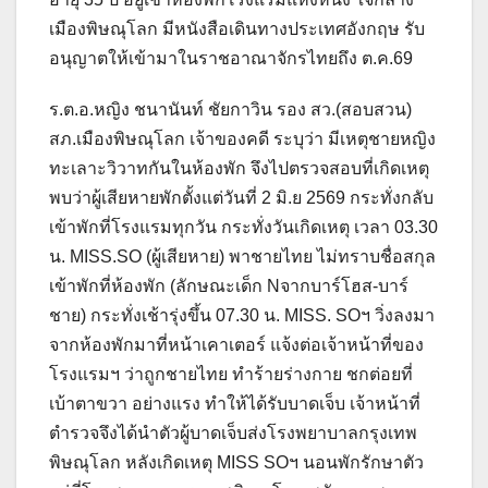
เมืองพิษณุโลก มีหนังสือเดินทางประเทศอังกฤษ รับ
อนุญาตให้เข้ามาในราชอาณาจักรไทยถึง ต.ค.69
ร.ต.อ.หญิง ชนานันท์ ชัยกาวิน รอง สว.(สอบสวน)
สภ.เมืองพิษณุโลก เจ้าของคดี ระบุว่า มีเหตุชายหญิง
ทะเลาะวิวาทกันในห้องพัก จึงไปตรวจสอบที่เกิดเหตุ
พบว่าผู้เสียหายพักตั้งแต่วันที่ 2 มิ.ย 2569 กระทั่งกลับ
เข้าพักที่โรงแรมทุกวัน กระทั่งวันเกิดเหตุ เวลา 03.30
น. MISS.SO (ผู้เสียหาย) พาชายไทย ไม่ทราบชื่อสกุล
เข้าพักที่ห้องพัก (ลักษณะเด็ก Nจากบาร์โฮส-บาร์
ชาย) กระทั่งเช้ารุ่งขึ้น 07.30 น. MISS. SOฯ วิ่งลงมา
จากห้องพักมาที่หน้าเคาเตอร์ แจ้งต่อเจ้าหน้าที่ของ
โรงแรมฯ ว่าถูกชายไทย ทำร้ายร่างกาย ชกต่อยที่
เบ้าตาขวา อย่างแรง ทำให้ได้รับบาดเจ็บ เจ้าหน้าที่
ตำรวจจึงได้นำตัวผู้บาดเจ็บส่งโรงพยาบาลกรุงเทพ
พิษณุโลก หลังเกิดเหตุ MISS SOฯ นอนพักรักษาตัว