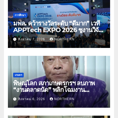
การศึกษา
มฟล. คว้ารางวัลระดับ “ดีมาก” เวที
APPTech EXPO 2026 ชูงานวิจัย
สมุนไพร ขับเคลื่อนนวัตกรรมสู่เชิง
สิงหาคม 7, 2026
NORTHERN
พาณิชย์
เกษตร
พิษณุโลก สภาเกษตรกรฯ ลบภาพ
“งานตลาดนัด” พลิกโฉมงาน
“เกษตรรุ่งเรืองเมืองสองแคว 69” มุ่ง
สิงหาคม 6, 2026
NORTHERN
ประโยชน์เกษตรกร ดึงนวัตกรรม-จับ
คู่ธุรกิจดันสินค้าเกษตรสู่สากล (คลิป)