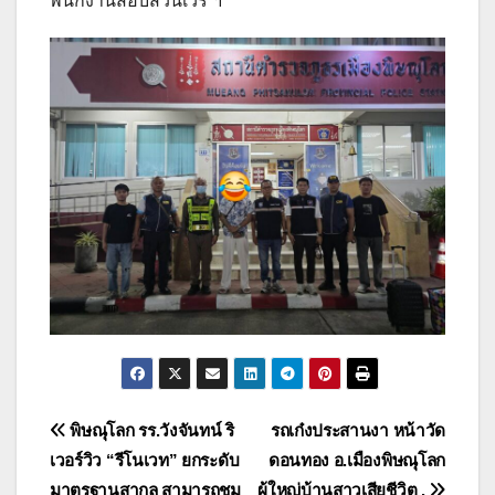
พนักงานสอบสวนเวร ฯ
แนะแนว
พิษณุโลก รร.วังจันทน์ ริ
รถเก๋งประสานงา หน้าวัด
เวอร์วิว “รีโนเวท” ยกระดับ
ดอนทอง อ.เมืองพิษณุโลก
เรื่อง
มาตรฐานสากล สามารถชม
ผู้ใหญ่บ้านสาวเสียชีวิต .