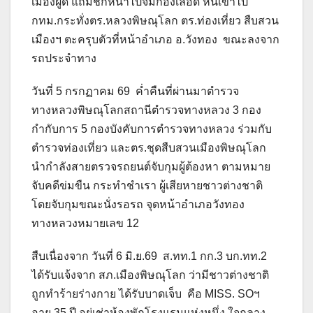
เมืองผู้ดี แถมชกหน้าไปจมกองเลือด หนีเข้าไป
กทม.กระทั่งตร.หลวงพิษณุโลก ตร.ท่องเที่ยว สืบสวน
เมืองฯ ตะครุบตัวที่หน้าอำเภอ อ.วังทอง ขณะลงจาก
รถประจำทาง
วันที่ 5 กรกฏาคม 69 ค่ำคืนที่ผ่านมาตำรวจ
ทางหลวงพิษณุโลกสถานีตำรวจทางหลวง 3 กอง
กำกับการ 5 กองบังคับการตำรวจทางหลวง ร่วมกับ
ตำรวจท่องเที่ยว และตร.ชุดสืบสวนเมืองพิษณุโลก
นำกำลังสายตรวจรถยนต์จับกุมผู้ต้องหา ตามหมาย
จับคดีข่มขืน กระทำชำเรา ผู้เสียหายชาวต่างชาติ
โดยจับกุมขณะนั่งรอรถ จุดหน้าอำเภอวังทอง
ทางหลวงหมายเลข 12
สืบเนื่องจาก วันที่ 6 มิ.ย.69 ส.ทท.1 กก.3 บก.ทท.2
ได้รับแจ้งจาก สภ.เมืองพิษณุโลก ว่ามีชาวต่างชาติ
ถูกทำร้ายร่างกาย ได้รับบาดเจ็บ คือ MISS. SOฯ
อายุ 35 ปี อยู่เช่าห้องพักโรงแรมแห่งหนึ่ง ใจกลาง