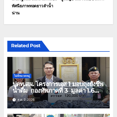
ทัศนียภาพทอดยาวลำน้ำ
น่าน
Related Post
ไม่มีหมวดหมู่
ปตท.สผ. โครงการเอส 1 มอบถุงยังชีพ
น้ำดื่ม กองทัพภาคที่ 3 มูลค่า 1.6
ล้านบาท
ส.ค. 2, 2026