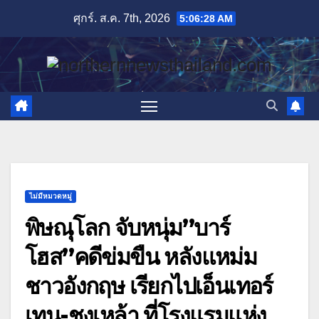
Skip
ศุกร์. ส.ค. 7th, 2026
5:06:29 AM
to
content
ไม่มีหมวดหมู่
พิษณุโลก จับหนุ่ม”บาร์
โฮส”คดีข่มขืน หลังแหม่ม
ชาวอังกฤษ เรียกไปเอ็นเทอร์
เทน-ชงเหล้า ที่โรงแรมแห่ง