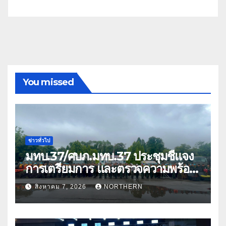
You missed
ข่าวทั่วไป
มทบ.37/ศบภ.มทบ.37 ประชุมชี้แจง
การเตรียมการ และตรวจความพร้อม
ด้านการบรรเทาสาธารณภัย
สิงหาคม 7, 2026
NORTHERN