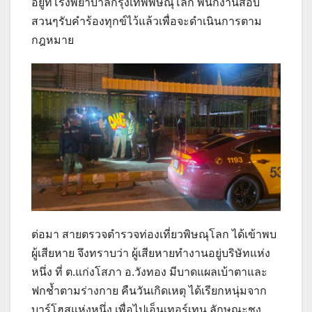
อยู่ที่โรงพยาบาลกรุงเทพพิษณุโลก พนักงานสอบ
สวนๆรับคำร้องทุกข์ไว้แล้วเพื่อจะดำเนินการตาม
กฎหมาย
ต่อมา สายตรวจตำรวจท่องเที่ยวพิษณุโลก ได้เข้าพบ
ผู้เสียหาย จึงทราบว่า ผู้เสียหายทำงานอยู่บริษัทแห่ง
หนึ่ง ที่ ต.แก่งโสภา อ.วังทอง มีบาดแผลเบ้าตาและ
ฟกช้ำตามร่างกาย คืนวันเกิดเหตุ ได้เรียกหนุ่มจาก
บาร์โฮสแห่งหนึ่ง เพื่อไปเอ็นเทอร์เทน ลักษณะชง