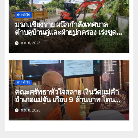
ข่าวทั่วไป
มรภ.เชียงราย ผนึกกำลังเทศบาล
ตำบลบ้านดู่และฝ่ายปกครอง เร่งขุด
ลอกสิ่งกีดขวางทางน้ำ ป้องกันและลด
ส.ค. 8, 2026
ปัญหาน้ำท่วม
ข่าวทั่วไป
คณะศรัทธาหัวใจสลาย เงินวัดแม่คำ
อำเภอแม่จัน เกือบ 9 ล้านบาท โดน
แก๊งคอลเซ็นเตอร์หลอกให้โอนข้ามปีก
ส.ค. 8, 2026
ว่า 66 บัญชี