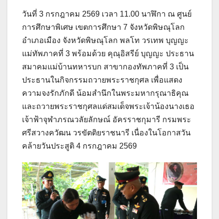
วันที่ 3 กรกฎาคม 2569 เวลา 11.00 นาฬิกา ณ ศูนย์
การศึกษาพิเศษ เขตการศึกษา 7 จังหวัดพิษณุโลก
อำเภอเมือง จังหวัดพิษณุโลก พลโท วรเทพ บุญญะ
แม่ทัพภาคที่ 3 พร้อมด้วย คุณุอิสรีย์ บุญญะ ประธาน
สมาคมแม่บ้านทหารบก สาขากองทัพภาคที่ 3 เป็น
ประธานในกิจกรรมถวายพระราชกุศล เพื่อแสดง
ความจงรักภักดี น้อมสำนึกในพระมหากรุณาธิคุณ
และถวายพระราชกุศลแด่สมเด็จพระเจ้าน้องนางเธอ
เจ้าฟ้าจุฬาภรณวลัยลักษณ์ อัครราชกุมารี กรมพระ
ศรีสวางควัฒน วรขัตติยราชนารี เนื่องในโอกาสวัน
คล้ายวันประสูติ 4 กรกฎาคม 2569