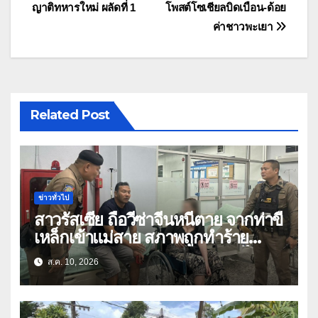
ญาติทหารใหม่ ผลัดที่ 1
โพสต์โซเชียลบิดเบือน-ด้อย
เรื่อง
ค่าชาวพะเยา
Related Post
ข่าวทั่วไป
สาวรัสเซีย ถือวีซ่าจีนหนีตาย จากท่าขี้
เหล็กเข้าแม่สาย สภาพถูกทำร้าย
ร่างกาย ร้องขอกลับประเทศหลังไป
ส.ค. 10, 2026
ทำงานในจีน-เมียนมา