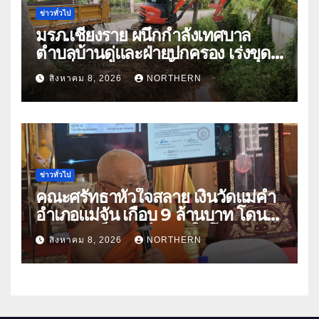
ข่าวทั่วไป
มรภ.เชียงราย ผนึกกำลังเทศบาล
ตำบลบ้านดู่และฝ่ายปกครอง เร่งขุด
ลอกสิ่งกีดขวางทางน้ำ ป้องกันและลด
สิงหาคม 8, 2026
NORTHERN
ปัญหาน้ำท่วม
ข่าวทั่วไป
คณะศรัทธาหัวใจสลาย เงินวัดแม่คำ
อำเภอแม่จัน เกือบ 9 ล้านบาท โดน
แก๊งคอลเซ็นเตอร์หลอกให้โอนข้าม
สิงหาคม 8, 2026
NORTHERN
ปีกว่า 66 บัญชี