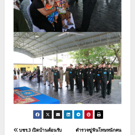
แนะแนว
บชร.3 เปิดบ้านต้อนรับ
ตำรวจขู่ฟันโทษหนักคน