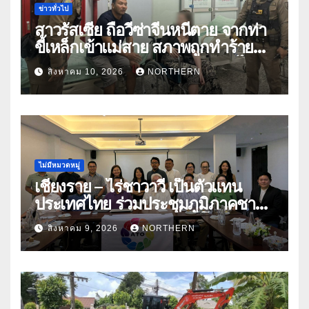
ข่าวทั่วไป
สาวรัสเซีย ถือวีซ่าจีนหนีตาย จากท่า
ขี้เหล็กเข้าแม่สาย สภาพถูกทำร้าย
ร่างกาย ร้องขอกลับประเทศหลังไป
สิงหาคม 10, 2026
NORTHERN
ทำงานในจีน-เมียนมา
ไม่มีหมวดหมู่
เชียงราย – ไร่ชาวาวี เป็นตัวแทน
ประเทศไทย ร่วมประชุมภูมิภาคชา
อาเซียน ATO 2026 ที่อินโดนีเซีย
สิงหาคม 9, 2026
NORTHERN
หารืออนาคตอุตสาหกรรมชา
ท่ามกลางความท้าทายโลก