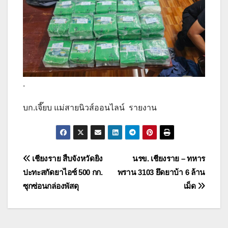
.
บก.เจี๊ยบ แม่สายนิวส์ออนไลน์ รายงาน
แนะแนว
เชียงราย สืบจังหวัดยิง
นรข. เชียงราย – ทหาร
ปะทะสกัดยาไอซ์ 500 กก.
พราน 3103 ยึดยาบ้า 6 ล้าน
เรื่อง
ซุกซ่อนกล่องพัสดุ
เม็ด