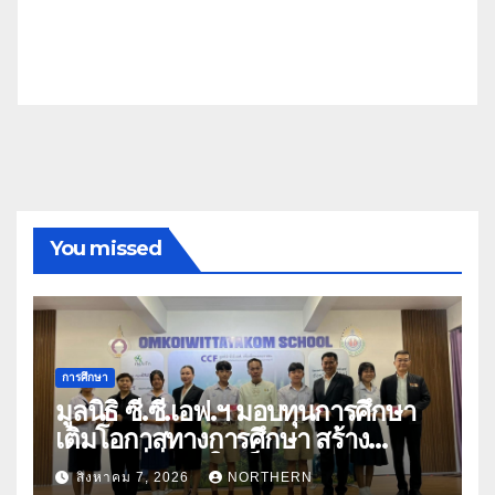
You missed
การศึกษา
มูลนิธิ ซี.ซี.เอฟ.ฯ มอบทุนการศึกษา
เติมโอกาสทางการศึกษา สร้าง
อนาคตที่มั่นคงให้เด็กและเยาวชน
สิงหาคม 7, 2026
NORTHERN
ด้อยโอกาส