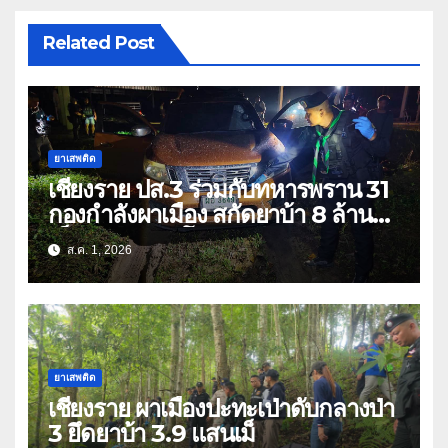
Related Post
ยาเสพติด
เชียงราย ปส.3 ร่วมกับทหารพราน 31
กองกำลังผาเมือง สกัดยาบ้า 8 ล้าน
เม็ด เครือข่าย โล่ง แซ่ลี
ส.ค. 1, 2026
ยาเสพติด
เชียงราย ผาเมืองปะทะเป่าดับกลางป่า
3 ยึดยาบ้า 3.9 แสนเม็