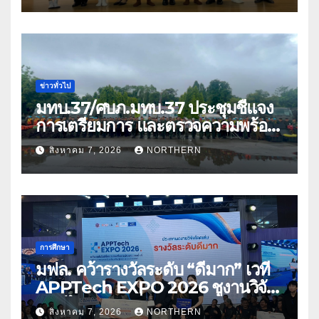
ข่าวทั่วไป
มทบ.37/ศบภ.มทบ.37 ประชุมชี้แจง
การเตรียมการ และตรวจความพร้อม
ด้านการบรรเทาสาธารณภัย
สิงหาคม 7, 2026
NORTHERN
การศึกษา
มฟล. คว้ารางวัลระดับ “ดีมาก” เวที
APPTech EXPO 2026 ชูงานวิจัย
สมุนไพร ขับเคลื่อนนวัตกรรมสู่เชิง
สิงหาคม 7, 2026
NORTHERN