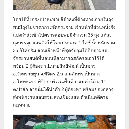
โดยได้ทิ้งกระเปาสะพายสีดำลงที่ข้างทาง ภายในถุง
พบมีถุงใบชาตกกระจัดกระจาย เจ้าหน้าที่ส่วนหนึ่งจึง
แบ่งกำลังเข้าไปตรวจสอบพบมีจำนวน 35 ถุง แต่ละ
ถุงบรรจุยาเสพติดให้โทษประเภท 1 ไอซ์ น้ำหนักรวม
35 กิโลกรัม ส่วนเจ้าหน้าที่ชุดจับกุมได้ติดตามรถ
จักรยานยนต์ที่หลบหนีสามารถสกัดรถเอาไว้ได้
พร้อม 2 ผู้ต้องหา 1.นายสิทธิพัฒน์ เป็นชาว
อ.วังทรายพูน จ.พิจิตร 2.น.ส.นลัทพร เป็นชาว
อ.โพทะเล จ.พิจิตร บริเวณพื้นที่ บ.แม่คำใต้ ม.11
ต.ป่าสัก จากนั้นได้นำตัว 2 ผู้ต้องหา พร้อมของกลาง
ส่งพนักงานสอบสวน สภ.เชียงแสน ดำเนินคดีตาม
กฎหมาย