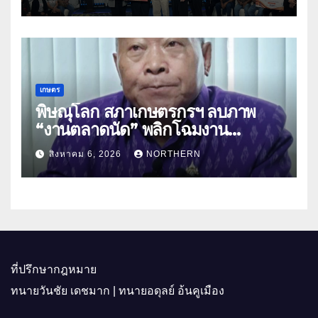
พาณิชย์
เกษตร
พิษณุโลก สภาเกษตรกรฯ ลบภาพ
“งานตลาดนัด” พลิกโฉมงาน
“เกษตรรุ่งเรืองเมืองสองแคว 69” มุ่ง
สิงหาคม 6, 2026
NORTHERN
ประโยชน์เกษตรกร ดึงนวัตกรรม-จับ
คู่ธุรกิจดันสินค้าเกษตรสู่สากล (คลิป)
ที่ปรึกษากฎหมาย
ทนายวันชัย เดชมาก | ทนายอดุลย์ อ้นคูเมือง