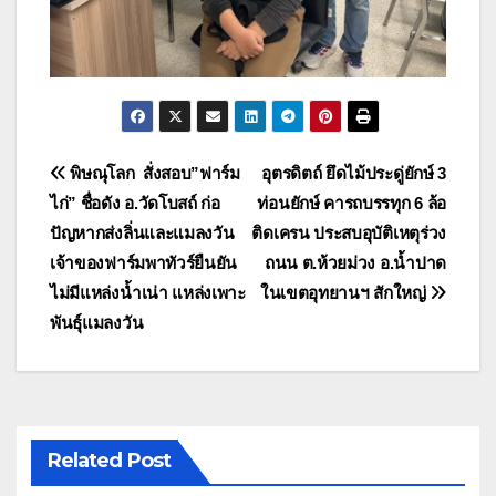
แนะแนว
พิษณุโลก สั่งสอบ”ฟาร์ม
อุตรดิตถ์ ยึดไม้ประดู่ยักษ์ 3
ไก่” ชื่อดัง อ.วัดโบสถ์ ก่อ
ท่อนยักษ์ คารถบรรทุก 6 ล้อ
เรื่อง
ปัญหากส่งลิ่นและแมลงวัน
ติดเครน ประสบอุบัติเหตุร่วง
เจ้าของฟาร์มพาทัวร์ยืนยัน
ถนน ต.ห้วยม่วง อ.น้ำปาด
ไม่มีแหล่งน้ำเน่า แหล่งเพาะ
ในเขตอุทยานฯ สักใหญ่
พันธุ์แมลงวัน
Related Post