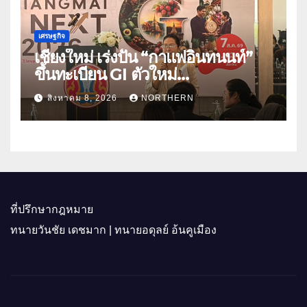
เศรษฐกิจ
เชียงใหม่ เร่งปั้น “กาแฟอินทนนท์”
ขึ้นทะเบียน GI ตัวใหม่
“CHIANGMAI GI NEXT 2026”
สิงหาคม 8, 2026
NORTHERN
ติดอาวุธผู้ประกอบการ 100 ราย ดัน
สินค้าอัตลักษณ์สู่ตลาดพรีเมียม
ที่ปรึกษากฎหมาย
ทนายวันชัย เดชมาก | ทนายอดุลย์ อ้นคูเมือง