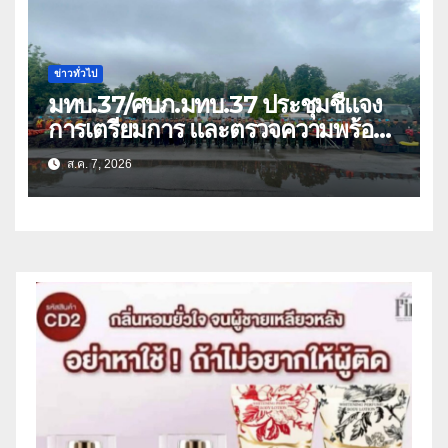
ข่าวทั่วไป
มทบ.37/ศบภ.มทบ.37 ประชุมชี้แจง
การเตรียมการ และตรวจความพร้อม
ด้านการบรรเทาสาธารณภัย
ส.ค. 7, 2026