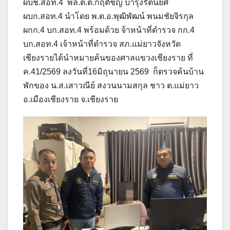
ผบช.สอท.4 พล.ต.ต.กฤตัชญ์ บำรุงรัตนยศ
ผบก.สอท.4 นำโดย พ.ต.อ.พุฒิพัฒน์ พนมชัยจิรกุล
ผกก.4 บก.สอท.4 พร้อมด้วย จ้าหน้าที่ตำรวจ กก.4
บก.สอท.4 เจ้าหน้าที่ตำรวจ สภ.แม่ยาวจังหวัด
เชียงรายได้นำหมายค้นของศาลแขวงเชียงราย ที่
ค.41/2569 ลงวันที่16มิถุนายน 2569 ก็ตรวจค้นบ้าน
พักของ น.ส.เสาวณีย์ สงวนนามสกุล ชาว ต.แม่ยาว
อ.เมืองเชียงราย จ.เชียงราย