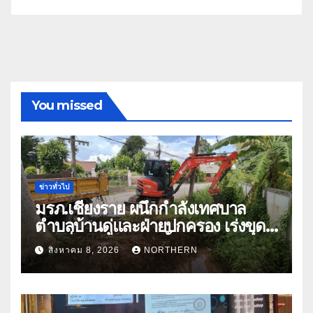
You missed
ข่าวทั่วไป
มรภ.เชียงราย ผนึกกำลังเทศบาล
ตำบลบ้านดู่และฝ่ายปกครอง เร่งขุด
ลอกสิ่งกีดขวางทางน้ำ ป้องกันและลด
สิงหาคม 8, 2026
NORTHERN
ปัญหาน้ำท่วม