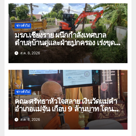
ข่าวทั่วไป
มรภ.เชียงราย ผนึกกำลังเทศบาล
ตำบลบ้านดู่และฝ่ายปกครอง เร่งขุด
ลอกสิ่งกีดขวางทางน้ำ ป้องกันและลด
ส.ค. 8, 2026
ปัญหาน้ำท่วม
ข่าวทั่วไป
คณะศรัทธาหัวใจสลาย เงินวัดแม่คำ
อำเภอแม่จัน เกือบ 9 ล้านบาท โดน
แก๊งคอลเซ็นเตอร์หลอกให้โอนข้ามปีก
ส.ค. 8, 2026
ว่า 66 บัญชี