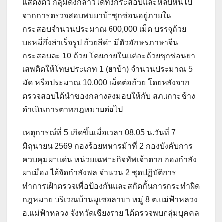
แสดงตัว กลุ่มดังกล่าวได้ทิ้งกระสอบและหลบหนีไป
จากการตรวจสอบพบยาบ้าซุกซ่อนอยู่ภายใน
กระสอบจำนวนประมาณ 600,000 เม็ด บรรจุถ้วย
บะหมี่กึ่งสำเร็จรูป ถ้วยสีดำ มีตัวอักษรภาษาจีน
กระสอบละ 10 ถ้วย โดยภายในแต่ละถ้วยซุกซ่อนยา
เสพติดให้โทษประเภท 1 (ยาบ้า) จำนวนประมาณ 5
มัด หรือประมาณ 10,000 เม็ดต่อถ้วย โดยหลังจาก
ตรวจสอบได้นำของกลางส่งมอบให้กับ สภ.เกาะช้าง
ดำเนินการตาทกฎหมายต่อไป
เหตุการณ์ที่ 5 เกิดขึ้นเมื่อเวลา 08.05 น.วันที่ 7
มิถุนายน 2569 กองร้อยทหารม้าที่ 2 กองบังคับการ
ควบคุมผาแด่น หน่วยเฉพาะกิจทัพเจ้าตาก กองกำลัง
ผาเมือง ได้จัดกำลังพล จำนวน 2 ชุดปฏิบัติการ
ทำการเฝ้าตรวจเพื่อป้องกันและสกัดกั้นการกระทำผิด
กฎหมาย บริเวณบ้านมูเซอลาบา หมู่ 8 ต.แม่ฟ้าหลวง
อ.แม่ฟ้าหลวง จังหวัดเชียงราย ได้ตรวจพบกลุ่มบุคคล