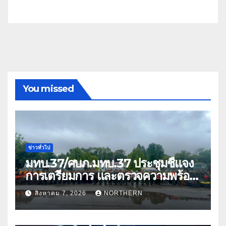
You missed
ข่าวทั่วไป
มทบ.37/ศบภ.มทบ.37 ประชุมชี้แจง
การเตรียมการ และตรวจความพร้อม
ด้านการบรรเทาสาธารณภัย
สิงหาคม 7, 2026
NORTHERN