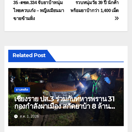
35 -ตชด.334 จับยาบ้าหนุ่ม
รวบหนุ่มวัย 39 ปี นักค้า
เรื่อง
ไทยควบเก๋ง – หญิงเมียนมา
พร้อมยาบ้ากว่า 1,400 เม็ด
ขายข้ามฝั่ง
Related Post
ยาเสพติด
เชียงราย ปส.3 ร่วมกับทหารพราน 31
กองกำลังผาเมือง สกัดยาบ้า 8 ล้าน
เม็ด เครือข่าย โล่ง แซ่ลี
ส.ค. 1, 2026