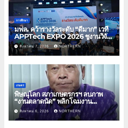
การศึกษา
มฟล. คว้ารางวัลระดับ “ดีมาก” เวที
APPTech EXPO 2026 ชูงานวิจัย
สมุนไพร ขับเคลื่อนนวัตกรรมสู่เชิง
สิงหาคม 7, 2026
NORTHERN
พาณิชย์
เกษตร
พิษณุโลก สภาเกษตรกรฯ ลบภาพ
“งานตลาดนัด” พลิกโฉมงาน
“เกษตรรุ่งเรืองเมืองสองแคว 69” มุ่ง
สิงหาคม 6, 2026
NORTHERN
ประโยชน์เกษตรกร ดึงนวัตกรรม-จับ
คู่ธุรกิจดันสินค้าเกษตรสู่สากล (คลิป)