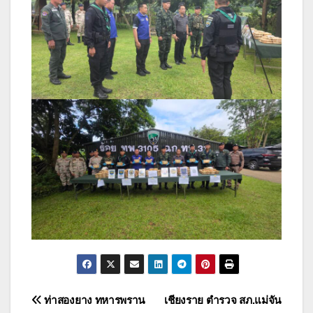
แนะแนว
ท่าสองยาง ทหารพราน
เชียงราย ตำรวจ สภ.แม่จัน