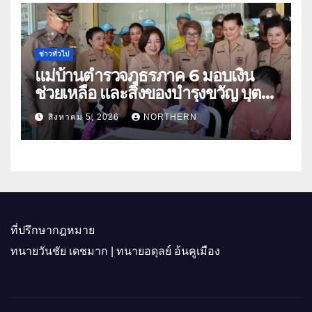
ข่าวทั่วไป
แม่บ้านตำรวจภูธรภาค 6 มอบเงิน
ช่วยเหลือ และสิ่งของบำรุงขวัญ บุตร-
ธิดา ข้าราชการตำรวจจังหวัด
สิงหาคม 5, 2026
NORTHERN
อุทัยธานี
ที่ปรึกษากฎหมาย
ทนายวันชัย เดชมาก | ทนายอดุลย์ อ้นคูเมือง