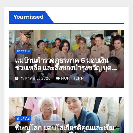
You missed
ข่าวทั่วไป
แม่บ้านตำรวจภูธรภาค 6 มอบเงิน
ช่วยเหลือ และสิ่งของบำรุงขวัญ บุตร-
ธิดา ข้าราชการตำรวจจังหวัด
สิงหาคม 5, 2026
NORTHERN
อุทัยธานี
ข่าวทั่วไป
พิษณุโลก มอบโล่เกียรติคุณและเข็ม