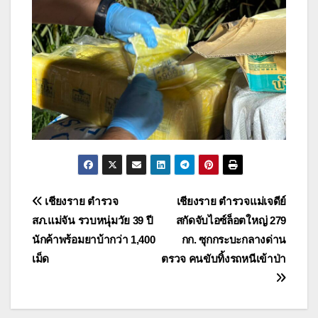
แนะแนว
เชียงราย ตำรวจ
เชียงราย ตำรวจแม่เจดีย์
สภ.แม่จัน รวบหนุ่มวัย 39 ปี
สกัดจับไอซ์ล็อตใหญ่ 279
เรื่อง
นักค้าพร้อมยาบ้ากว่า 1,400
กก. ซุกกระบะกลางด่าน
เม็ด
ตรวจ คนขับทิ้งรถหนีเข้าป่า