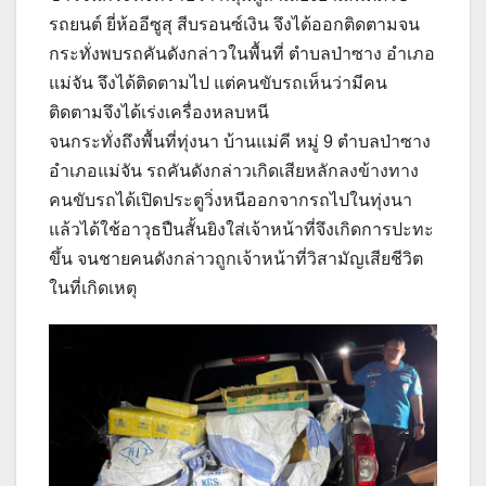
รถยนต์ ยี่ห้ออีซูสุ สีบรอนซ์เงิน จึงได้ออกติดตามจน
กระทั่งพบรถคันดังกล่าวในพื้นที่ ตำบลป่าซาง อำเภอ
แม่จัน จึงได้ติดตามไป แต่คนขับรถเห็นว่ามีคน
ติดตามจึงได้เร่งเครื่องหลบหนี
จนกระทั่งถึงพื้นที่ทุ่งนา บ้านแม่คี หมู่ 9 ตำบลป่าซาง
อำเภอแม่จัน รถคันดังกล่าวเกิดเสียหลักลงข้างทาง
คนขับรถได้เปิดประตูวิ่งหนีออกจากรถไปในทุ่งนา
แล้วได้ใช้อาวุธปืนสั้นยิงใส่เจ้าหน้าที่จึงเกิดการปะทะ
ขึ้น จนชายคนดังกล่าวถูกเจ้าหน้าที่วิสามัญเสียชีวิต
ในที่เกิดเหตุ