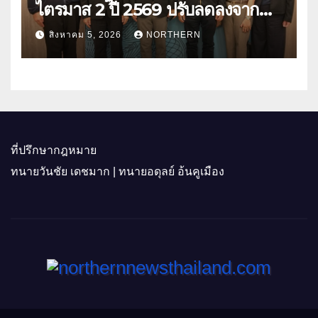
ไตรมาส 2 ปี 2569 ปรับลดลงจาก
ราคาพลังงาน ค่าครองชีพ
สิงหาคม 5, 2026
NORTHERN
ที่ปรึกษากฎหมาย
ทนายวันชัย เดชมาก | ทนายอดุลย์ อ้นคูเมือง