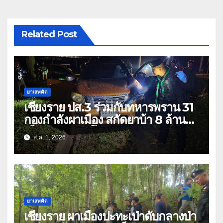
Related Post
ยาเสพติด
เชียงราย ปส.3 ร่วมกับทหารพราน 31
กองกำลังผาเมือง สกัดยาบ้า 8 ล้าน
เม็ด เครือข่าย โล่ง แซ่ลี
ส.ค. 1, 2026
ยาเสพติด
เชียงราย ผาเมืองปะทะเป่าดับกลางป่า