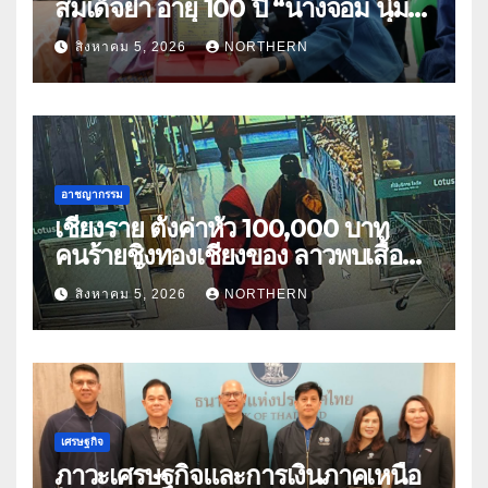
สมเด็จย่า อายุ 100 ปี “นางจอม นุ่ม
เนตร” ตำบลบ้านกร่าง อำเภอเมือง
สิงหาคม 5, 2026
NORTHERN
อาชญากรรม
เชียงราย ตั้งค่าหัว 100,000 บาท
คนร้ายชิงทองเชียงของ ลาวพบเสื้อผ้า
คนร้ายตั้งจุดตรวจตามเส้นทาง
สิงหาคม 5, 2026
NORTHERN
เศรษฐกิจ
ภาวะเศรษฐกิจและการเงินภาคเหนือ