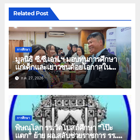
Related Post
การศึกษา
มูลนิธิ ซี.ซี.เอฟ.ฯ มอบทุนการศึกษา
แก่เด็กและเยาวชนด้อยโอกาสใน
จังหวัดเชียงราย-พะเยา สร้างโอกาส
ก.ค. 27, 2026
ทางการศึกษา
การศึกษา
พิษณุโลก รร.วัดโบสถ์ศึกษา “โป๊ะ
แตก” ย้าย ผอ.สลับช่วยราชการ รร.