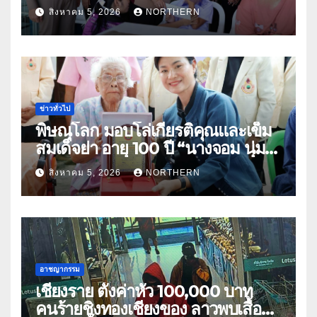
ธิดา ข้าราชการตำรวจจังหวัด
สิงหาคม 5, 2026
NORTHERN
อุทัยธานี
ข่าวทั่วไป
พิษณุโลก มอบโล่เกียรติคุณและเข็ม
สมเด็จย่า อายุ 100 ปี “นางจอม นุ่ม
เนตร” ตำบลบ้านกร่าง อำเภอเมือง
สิงหาคม 5, 2026
NORTHERN
อาชญากรรม
เชียงราย ตั้งค่าหัว 100,000 บาท
คนร้ายชิงทองเชียงของ ลาวพบเสื้อผ้า