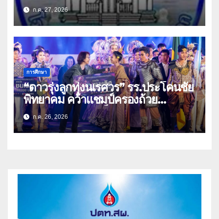
ประชาสงเคราะห์วิทยา
ก.ค. 27, 2026
การศึกษา
“ดาวรุ่งลูกทุ่งนเรศวร” รร.ประโคนชัย
พิทยาคม คว้าแชมป์ครองถ้วย
พระราชทาน สมเด็จพระกนิษฐาธิราช
ก.ค. 26, 2026
เจ้า กรมสมเด็จพระเทพรัตนราชสุดา
ฯ สยามบรมราชกุมารี