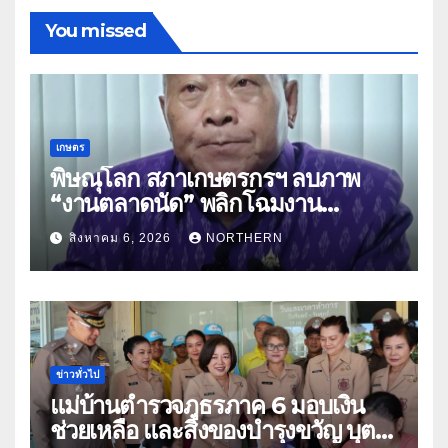
You missed
เกษตร
พิษณุโลก สภาเกษตรกรฯ ลบภาพ
“งานตลาดนัด” พลิกโฉมงาน
“เกษตรรุ่งเรืองเมืองสองแคว 69” มุ่ง
สิงหาคม 6, 2026
NORTHERN
ประโยชน์เกษตรกร ดึงนวัตกรรม-จับ
คู่ธุรกิจดันสินค้าเกษตรสู่สากล (คลิป)
ข่าวทั่วไป
แม่บ้านตำรวจภูธรภาค 6 มอบเงิน
ช่วยเหลือ และสิ่งของบำรุงขวัญ บุตร-