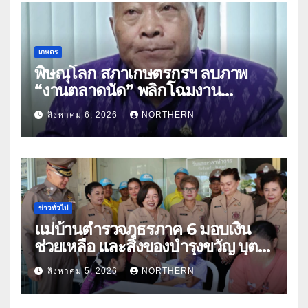
เกษตร
พิษณุโลก สภาเกษตรกรฯ ลบภาพ
“งานตลาดนัด” พลิกโฉมงาน
“เกษตรรุ่งเรืองเมืองสองแคว 69” มุ่ง
สิงหาคม 6, 2026
NORTHERN
ประโยชน์เกษตรกร ดึงนวัตกรรม-จับ
คู่ธุรกิจดันสินค้าเกษตรสู่สากล (คลิป)
ข่าวทั่วไป
แม่บ้านตำรวจภูธรภาค 6 มอบเงิน
ช่วยเหลือ และสิ่งของบำรุงขวัญ บุตร-
ธิดา ข้าราชการตำรวจจังหวัด
สิงหาคม 5, 2026
NORTHERN
อุทัยธานี