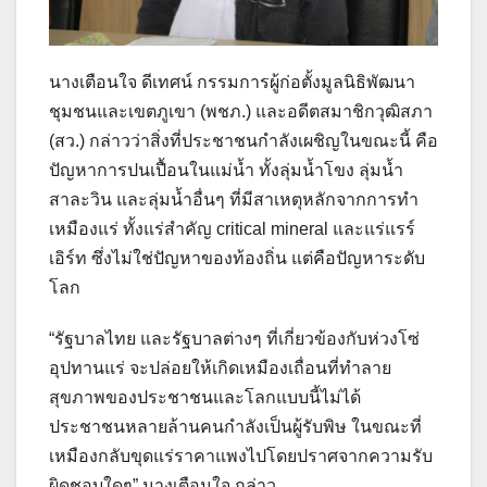
นางเตือนใจ ดีเทศน์ กรรมการผู้ก่อตั้งมูลนิธิพัฒนา
ชุมชนและเขตภูเขา (พชภ.) และอดีตสมาชิกวุฒิสภา
(สว.) กล่าวว่าสิ่งที่ประชาชนกำลังเผชิญในขณะนี้ คือ
ปัญหาการปนเปื้อนในแม่น้ำ ทั้งลุ่มน้ำโขง ลุ่มน้ำ
สาละวิน และลุ่มน้ำอื่นๆ ที่มีสาเหตุหลักจากการทำ
เหมืองแร่ ทั้งแร่สำคัญ critical mineral และแร่แรร์
เอิร์ท ซึ่งไม่ใช่ปัญหาของท้องถิ่น แต่คือปัญหาระดับ
โลก
“รัฐบาลไทย และรัฐบาลต่างๆ ที่เกี่ยวข้องกับห่วงโซ่
อุปทานแร่ จะปล่อยให้เกิดเหมืองเถื่อนที่ทำลาย
สุขภาพของประชาชนและโลกแบบนี้ไม่ได้
ประชาชนหลายล้านคนกำลังเป็นผู้รับพิษ ในขณะที่
เหมืองกลับขุดแร่ราคาแพงไปโดยปราศจากความรับ
ผิดชอบใดๆ” นางเตือนใจ กล่าว