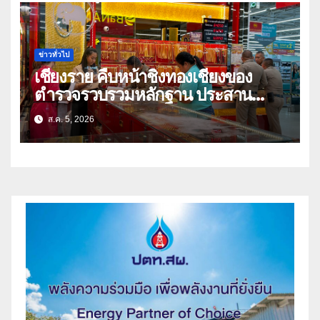
ข่าวทั่วไป
เชียงราย คืบหน้าชิงทองเชียงของ
ตำรวจรวบรวมหลักฐาน ประสาน
สปป.ลาว ติดตามจับกุม
ส.ค. 5, 2026