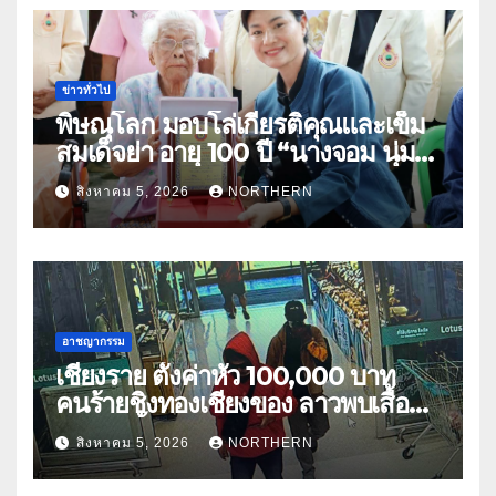
ข่าวทั่วไป
พิษณุโลก มอบโล่เกียรติคุณและเข็ม
สมเด็จย่า อายุ 100 ปี “นางจอม นุ่ม
เนตร” ตำบลบ้านกร่าง อำเภอเมือง
สิงหาคม 5, 2026
NORTHERN
อาชญากรรม
เชียงราย ตั้งค่าหัว 100,000 บาท
คนร้ายชิงทองเชียงของ ลาวพบเสื้อผ้า
คนร้ายตั้งจุดตรวจตามเส้นทาง
สิงหาคม 5, 2026
NORTHERN