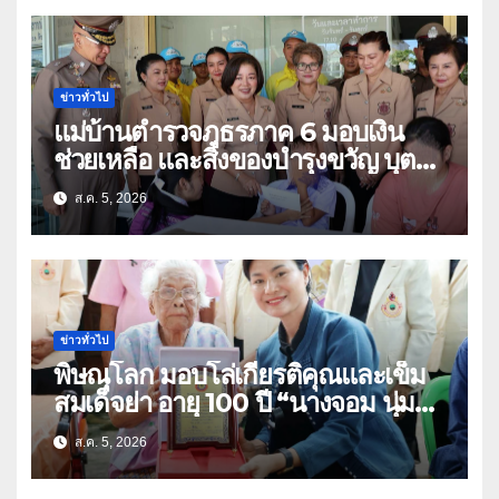
ข่าวทั่วไป
แม่บ้านตำรวจภูธรภาค 6 มอบเงิน
ช่วยเหลือ และสิ่งของบำรุงขวัญ บุตร-
ธิดา ข้าราชการตำรวจจังหวัด
ส.ค. 5, 2026
อุทัยธานี
ข่าวทั่วไป
พิษณุโลก มอบโล่เกียรติคุณและเข็ม
สมเด็จย่า อายุ 100 ปี “นางจอม นุ่ม
เนตร” ตำบลบ้านกร่าง อำเภอเมือง
ส.ค. 5, 2026