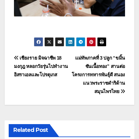
แนะแนว
เชียงราย มิจฉาชีพ 18
แม่ทัพภาคที่ 3 ปลูก “ขมิ้น
มงกุฎ หลอกวัยรุ่นไปทำงาน
ชันเนื้อทอง” สานต่อ
เรื่อง
อิสราเอลและโปรตุเกส
โครงการทหารพันธุ์ดี สนอง
แนวพระราชดำริด้าน
สมุนไพรไทย
Related Post