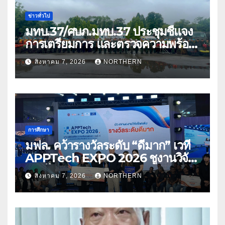
ข่าวทั่วไป
มทบ.37/ศบภ.มทบ.37 ประชุมชี้แจง
การเตรียมการ และตรวจความพร้อม
ด้านการบรรเทาสาธารณภัย
สิงหาคม 7, 2026
NORTHERN
การศึกษา
มฟล. คว้ารางวัลระดับ “ดีมาก” เวที
APPTech EXPO 2026 ชูงานวิจัย
สมุนไพร ขับเคลื่อนนวัตกรรมสู่เชิง
สิงหาคม 7, 2026
NORTHERN
พาณิชย์