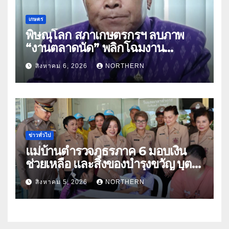
เกษตร
พิษณุโลก สภาเกษตรกรฯ ลบภาพ
“งานตลาดนัด” พลิกโฉมงาน
“เกษตรรุ่งเรืองเมืองสองแคว 69” มุ่ง
สิงหาคม 6, 2026
NORTHERN
ประโยชน์เกษตรกร ดึงนวัตกรรม-จับ
คู่ธุรกิจดันสินค้าเกษตรสู่สากล (คลิป)
ข่าวทั่วไป
แม่บ้านตำรวจภูธรภาค 6 มอบเงิน
ช่วยเหลือ และสิ่งของบำรุงขวัญ บุตร-
ธิดา ข้าราชการตำรวจจังหวัด
สิงหาคม 5, 2026
NORTHERN
อุทัยธานี