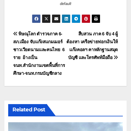
default
แนะแนว
พิษณุโลก ตำรวจภาค 6-
สืบสวน ภาค 6 จับ 4 ผู้
สภ.เมือง จับแก๊งสแกมเมอร์
ต้องหา เครือข่ายฟอกเงินให้
เรื่อง
ชาวเวียดนามและคนไทย 6
แก๊งคอลฯ คาหลักฐานสมุด
ราย อ้างเป็น
บัญชี และโทรศัพท์มือถือ
จนท.สำนักงานเขตพื้นที่การ
ศึกษา-จนท.กรมบัญชีกลาง
Related Post