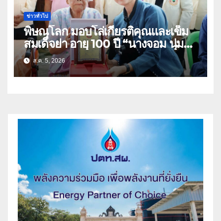
ข่าวทั่วไป
พิษณุโลก มอบโล่เกียรติคุณและเข็ม
สมเด็จย่า อายุ 100 ปี “นางจอม นุ่ม
เนตร” ตำบลบ้านกร่าง อำเภอเมือง
ส.ค. 5, 2026