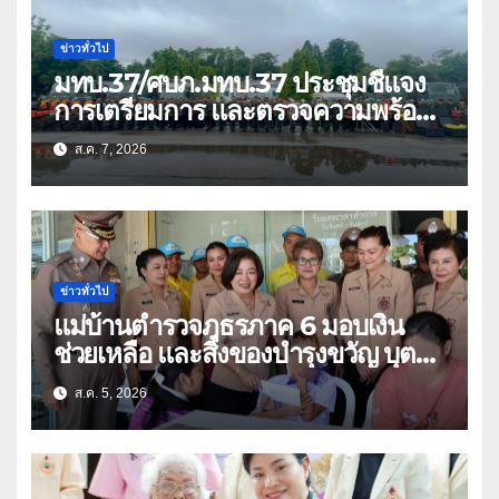
ข่าวทั่วไป
มทบ.37/ศบภ.มทบ.37 ประชุมชี้แจง
การเตรียมการ และตรวจความพร้อม
ด้านการบรรเทาสาธารณภัย
ส.ค. 7, 2026
ข่าวทั่วไป
แม่บ้านตำรวจภูธรภาค 6 มอบเงิน
ช่วยเหลือ และสิ่งของบำรุงขวัญ บุตร-
ธิดา ข้าราชการตำรวจจังหวัด
ส.ค. 5, 2026
อุทัยธานี